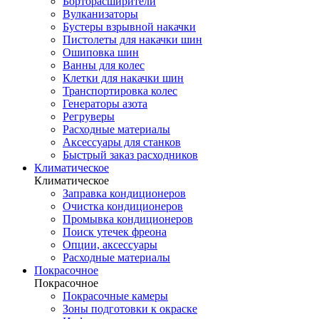
Борторасширители
Вулканизаторы
Бустеры взрывной накачки
Пистолеты для накачки шин
Ошиповка шин
Ванны для колес
Клетки для накачки шин
Транспортировка колес
Генераторы азота
Регруверы
Расходные материалы
Аксессуары для станков
Быстрый заказ расходников
Климатическое
Климатическое
Заправка кондиционеров
Очистка кондиционеров
Промывка кондиционеров
Поиск утечек фреона
Опции, аксессуары
Расходные материалы
Покрасочное
Покрасочное
Покрасочные камеры
Зоны подготовки к окраске