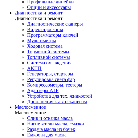
Профильные линейки
Опции и аксессуары
Диагностика и ремонт
Диагностика и ремонт
Диагностические сканеры
Видеоэндоскопы
Программаторы ключей
Мультиметры
Ходовая система
Тормозной системы
Топливной системы
Система охлаждения
АКПП
Генераторы, стартеры
Регулировка света фар
Компрессометры, тестеры
Адаптеры ATF
Устройства для тех. жидкостей
Дополнения к автосканерам
Маслосменное
Маслосменное
Слив и откачка масла
Нагнетатели масла, смазки
Раздача масла из бочек
Емкости для масла