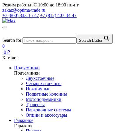
Режим работы:
С 10:00 до 18:00 пн-пт
zakaz@optima-trade.ru
+7 (800) 333-15-47
+7 (812) 407-34-47
Search for:
Search Button
0
-0 ₽
Каталог
Подъемники
Подъемники
Двухстоечные
Четырехстоечные
Ножничные
Подкатные колонны
Мотоподъемники
Траверсы
Парковочные системы
Опции и аксессуары
Гаражное
Гаражное
Прессы