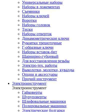
Универсальные наборы
Наборы в ложементах
Съемники
Наборы ключей
Воротки
Наборы головок
Тиски
Наборы отверток
Динамометрические ключи
Рукоятки трещоточные
Г-образные ключи
Наборы вставок-бит
Шарнирно-губцевый
Для восстановления резьбы
Электро-тех. работы
Выколотки, молотки, кувалды
Опции и аксессуары
Прочий инструмент
Электроинструмент
Электроинструмент
Гайковерты
Шуруповерты
Шлифовальные машинки
Полировальные машинки
Электрические болгарки