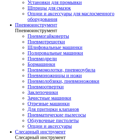
Установки для промывки
Шприцы для смазок
Опции и аксессуары для маслосменного
оборудования
Пневмоинструмент
Пневмоинструмент
Пневмогайковерты
Пневмотрещотки
Шлифовальные машинки
Полировальные машинки
Пневмодрели
Бормашинки
Пневмомолотки, пневмозубила
Пневмоножницы и ножи
Пневмолобзики, пневмоножовки
Пневмоотвертки
Заклепочники
Зачистные машинки
Отрезные машинки
Для притирки клапанов
Пневматические пылесосы
Обдувочные пистолеты
Опции и аксессуары
Слесарный инструмент
Слесарный инструмент