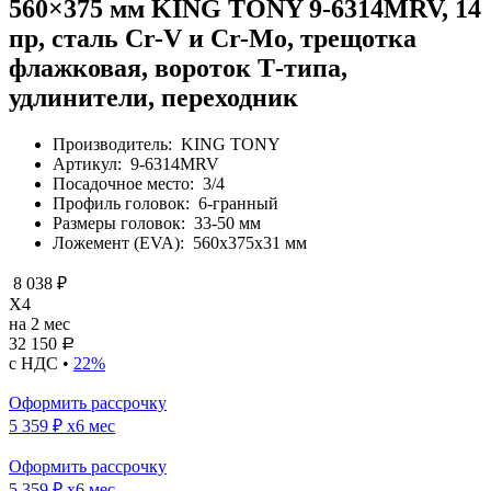
560×375 мм KING TONY 9-6314MRV, 14
пр, сталь Cr-V и Cr-Mo, трещотка
флажковая, вороток Т-типа,
удлинители, переходник
Производитель:
KING TONY
Артикул:
9-6314MRV
Посадочное место:
3/4
Профиль головок:
6-гранный
Размеры головок:
33-50 мм
Ложемент (EVA):
560х375х31 мм
8 038 ₽
X4
на 2 мес
32 150
Р
с НДС •
22%
Оформить рассрочку
5 359 ₽
x6 мес
Оформить рассрочку
5 359 ₽
x6 мес