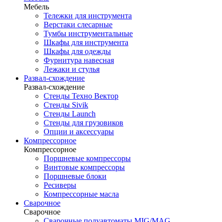
Мебель
Тележки для инструмента
Верстаки слесарные
Тумбы инструментальные
Шкафы для инструмента
Шкафы для одежды
Фурнитура навесная
Лежаки и стулья
Развал-схождение
Развал-схождение
Стенды Техно Вектор
Стенды Sivik
Стенды Launch
Стенды для грузовиков
Опции и аксессуары
Компрессорное
Компрессорное
Поршневые компрессоры
Винтовые компрессоры
Поршневые блоки
Ресиверы
Компрессорные масла
Сварочное
Сварочное
Сварочные полуавтоматы MIG/MAG