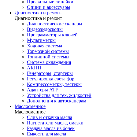
Профильные линейки
Опции и аксессуары
Диагностика и ремонт
Диагностика и ремонт
Диагностические сканеры
Видеоэндоскопы
Программаторы ключей
Мультиметры
Ходовая система
Тормозной системы
Топливной системы
Система охлаждения
АКПП
Генераторы, стартеры
Регулировка света фар
Компрессометры, тестеры
Адаптеры ATF
Устройства для тех. жидкостей
Дополнения к автосканерам
Маслосменное
Маслосменное
Слив и откачка масла
Нагнетатели масла, смазки
Раздача масла из бочек
Емкости для масла