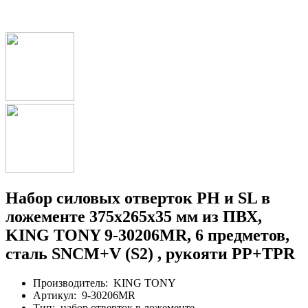
Набор силовых отверток PH и SL в
ложементе 375х265х35 мм из ПВХ,
KING TONY 9-30206MR, 6 предметов,
сталь SNCM+V (S2) , рукояти PP+TPR
Производитель:
KING TONY
Артикул:
9-30206MR
Тип:
набор отверток в ложементе