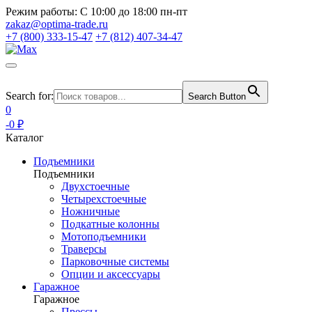
Режим работы:
С 10:00 до 18:00 пн-пт
zakaz@optima-trade.ru
+7 (800) 333-15-47
+7 (812) 407-34-47
Search for:
Search Button
0
-0 ₽
Каталог
Подъемники
Подъемники
Двухстоечные
Четырехстоечные
Ножничные
Подкатные колонны
Мотоподъемники
Траверсы
Парковочные системы
Опции и аксессуары
Гаражное
Гаражное
Прессы