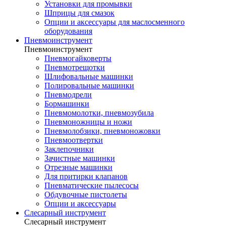
Установки для промывки
Шприцы для смазок
Опции и аксессуары для маслосменного
оборудования
Пневмоинструмент
Пневмоинструмент
Пневмогайковерты
Пневмотрещотки
Шлифовальные машинки
Полировальные машинки
Пневмодрели
Бормашинки
Пневмомолотки, пневмозубила
Пневмоножницы и ножи
Пневмолобзики, пневмоножовки
Пневмоотвертки
Заклепочники
Зачистные машинки
Отрезные машинки
Для притирки клапанов
Пневматические пылесосы
Обдувочные пистолеты
Опции и аксессуары
Слесарный инструмент
Слесарный инструмент