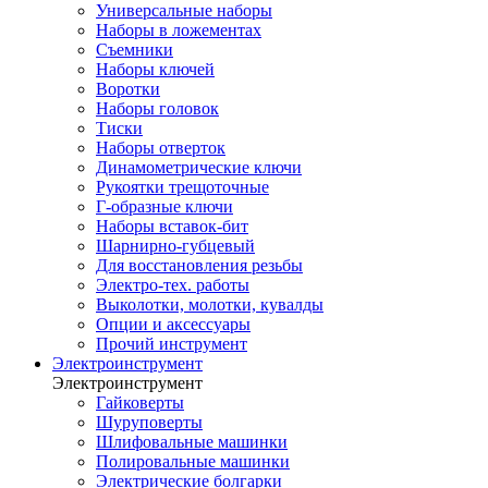
Универсальные наборы
Наборы в ложементах
Съемники
Наборы ключей
Воротки
Наборы головок
Тиски
Наборы отверток
Динамометрические ключи
Рукоятки трещоточные
Г-образные ключи
Наборы вставок-бит
Шарнирно-губцевый
Для восстановления резьбы
Электро-тех. работы
Выколотки, молотки, кувалды
Опции и аксессуары
Прочий инструмент
Электроинструмент
Электроинструмент
Гайковерты
Шуруповерты
Шлифовальные машинки
Полировальные машинки
Электрические болгарки