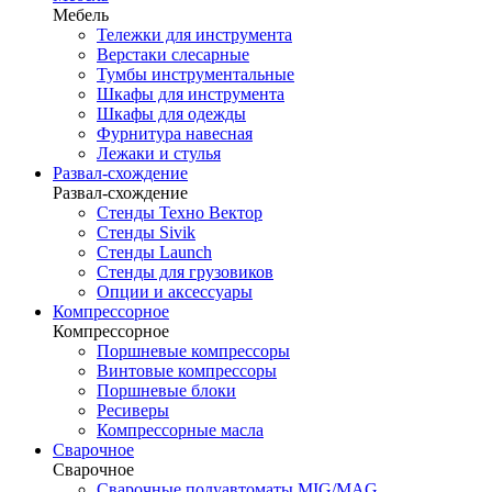
Мебель
Тележки для инструмента
Верстаки слесарные
Тумбы инструментальные
Шкафы для инструмента
Шкафы для одежды
Фурнитура навесная
Лежаки и стулья
Развал-схождение
Развал-схождение
Стенды Техно Вектор
Стенды Sivik
Стенды Launch
Стенды для грузовиков
Опции и аксессуары
Компрессорное
Компрессорное
Поршневые компрессоры
Винтовые компрессоры
Поршневые блоки
Ресиверы
Компрессорные масла
Сварочное
Сварочное
Сварочные полуавтоматы MIG/MAG