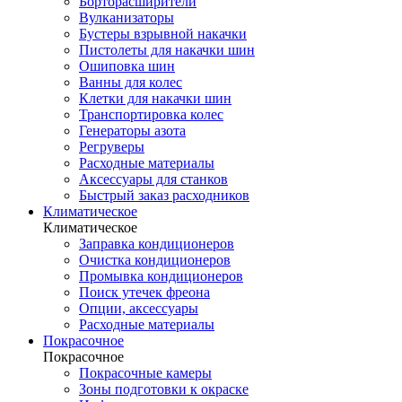
Борторасширители
Вулканизаторы
Бустеры взрывной накачки
Пистолеты для накачки шин
Ошиповка шин
Ванны для колес
Клетки для накачки шин
Транспортировка колес
Генераторы азота
Регруверы
Расходные материалы
Аксессуары для станков
Быстрый заказ расходников
Климатическое
Климатическое
Заправка кондиционеров
Очистка кондиционеров
Промывка кондиционеров
Поиск утечек фреона
Опции, аксессуары
Расходные материалы
Покрасочное
Покрасочное
Покрасочные камеры
Зоны подготовки к окраске