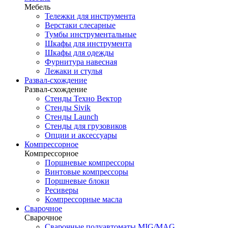
Мебель
Тележки для инструмента
Верстаки слесарные
Тумбы инструментальные
Шкафы для инструмента
Шкафы для одежды
Фурнитура навесная
Лежаки и стулья
Развал-схождение
Развал-схождение
Стенды Техно Вектор
Стенды Sivik
Стенды Launch
Стенды для грузовиков
Опции и аксессуары
Компрессорное
Компрессорное
Поршневые компрессоры
Винтовые компрессоры
Поршневые блоки
Ресиверы
Компрессорные масла
Сварочное
Сварочное
Сварочные полуавтоматы MIG/MAG