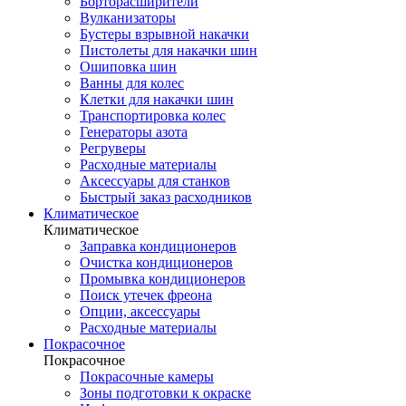
Борторасширители
Вулканизаторы
Бустеры взрывной накачки
Пистолеты для накачки шин
Ошиповка шин
Ванны для колес
Клетки для накачки шин
Транспортировка колес
Генераторы азота
Регруверы
Расходные материалы
Аксессуары для станков
Быстрый заказ расходников
Климатическое
Климатическое
Заправка кондиционеров
Очистка кондиционеров
Промывка кондиционеров
Поиск утечек фреона
Опции, аксессуары
Расходные материалы
Покрасочное
Покрасочное
Покрасочные камеры
Зоны подготовки к окраске