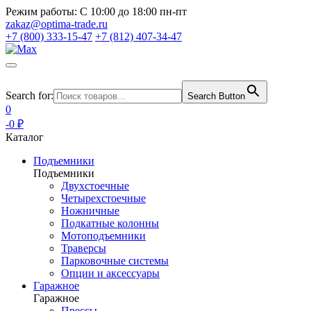
Режим работы:
С 10:00 до 18:00 пн-пт
zakaz@optima-trade.ru
+7 (800) 333-15-47
+7 (812) 407-34-47
Search for:
Search Button
0
-0 ₽
Каталог
Подъемники
Подъемники
Двухстоечные
Четырехстоечные
Ножничные
Подкатные колонны
Мотоподъемники
Траверсы
Парковочные системы
Опции и аксессуары
Гаражное
Гаражное
Прессы