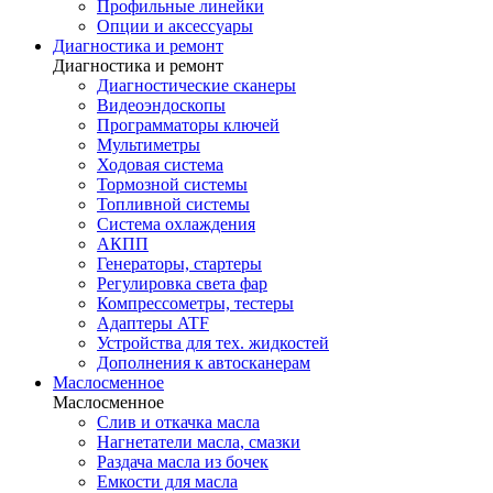
Профильные линейки
Опции и аксессуары
Диагностика и ремонт
Диагностика и ремонт
Диагностические сканеры
Видеоэндоскопы
Программаторы ключей
Мультиметры
Ходовая система
Тормозной системы
Топливной системы
Система охлаждения
АКПП
Генераторы, стартеры
Регулировка света фар
Компрессометры, тестеры
Адаптеры ATF
Устройства для тех. жидкостей
Дополнения к автосканерам
Маслосменное
Маслосменное
Слив и откачка масла
Нагнетатели масла, смазки
Раздача масла из бочек
Емкости для масла