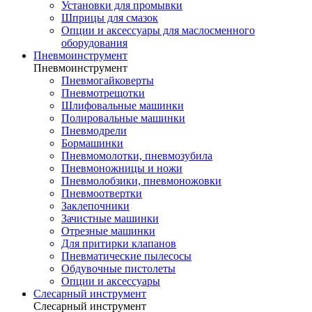
Установки для промывки
Шприцы для смазок
Опции и аксессуары для маслосменного
оборудования
Пневмоинструмент
Пневмоинструмент
Пневмогайковерты
Пневмотрещотки
Шлифовальные машинки
Полировальные машинки
Пневмодрели
Бормашинки
Пневмомолотки, пневмозубила
Пневмоножницы и ножи
Пневмолобзики, пневмоножовки
Пневмоотвертки
Заклепочники
Зачистные машинки
Отрезные машинки
Для притирки клапанов
Пневматические пылесосы
Обдувочные пистолеты
Опции и аксессуары
Слесарный инструмент
Слесарный инструмент