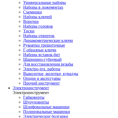
Универсальные наборы
Наборы в ложементах
Съемники
Наборы ключей
Воротки
Наборы головок
Тиски
Наборы отверток
Динамометрические ключи
Рукоятки трещоточные
Г-образные ключи
Наборы вставок-бит
Шарнирно-губцевый
Для восстановления резьбы
Электро-тех. работы
Выколотки, молотки, кувалды
Опции и аксессуары
Прочий инструмент
Электроинструмент
Электроинструмент
Гайковерты
Шуруповерты
Шлифовальные машинки
Полировальные машинки
Электрические болгарки