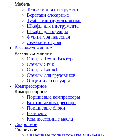
Мебель
Тележки для инструмента
Верстаки слесарные
Тумбы инструментальные
Шкафы для инструмента
Шкафы для одежды
Фурнитура навесная
Лежаки и стулья
Развал-схождение
Развал-схождение
Стенды Техно Вектор
Стенды Sivik
Стенды Launch
Стенды для грузовиков
Опции и аксессуары
Компрессорное
Компрессорное
Поршневые компрессоры
Винтовые компрессоры
Поршневые блоки
Ресиверы
Компрессорные масла
Сварочное
Сварочное
Сварочные полуавтоматы MIG/MAG