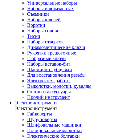
Универсальные наборы
Наборы в ложементах
Съемники
Наборы ключей
Воротки
Наборы головок
Тиски
Наборы отверток
Динамометрические ключи
Рукоятки трещоточные
Г-образные ключи
Наборы вставок-бит
Шарнирно-губцевый
Для восстановления резьбы
Электро-тех. работы
Выколотки, молотки, кувалды
Опции и аксессуары
Прочий инструмент
Электроинструмент
Электроинструмент
Гайковерты
Шуруповерты
Шлифовальные машинки
Полировальные машинки
Электрические болгарки