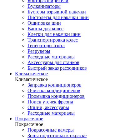
Борторасширители
Вулканизаторы
Бустеры взрывной накачки
Пистолеты для накачки шин
Ошиповка шин
Ванны для колес
Клетки для накачки шин
Транспортировка колес
Генераторы азота
Регруверы
Расходные материалы
Аксессуары для станков
Быстрый заказ расходников
Климатическое
Климатическое
Заправка кондиционеров
Очистка кондиционеров
Промывка кондиционеров
Поиск утечек фреона
Опции, аксессуары
Расходные материалы
Покрасочное
Покрасочное
Покрасочные камеры
Зоны подготовки к окраске