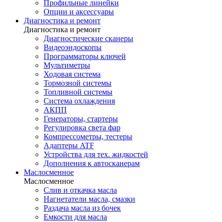
Профильные линейки
Опции и аксессуары
Диагностика и ремонт
Диагностика и ремонт
Диагностические сканеры
Видеоэндоскопы
Программаторы ключей
Мультиметры
Ходовая система
Тормозной системы
Топливной системы
Система охлаждения
АКПП
Генераторы, стартеры
Регулировка света фар
Компрессометры, тестеры
Адаптеры ATF
Устройства для тех. жидкостей
Дополнения к автосканерам
Маслосменное
Маслосменное
Слив и откачка масла
Нагнетатели масла, смазки
Раздача масла из бочек
Емкости для масла