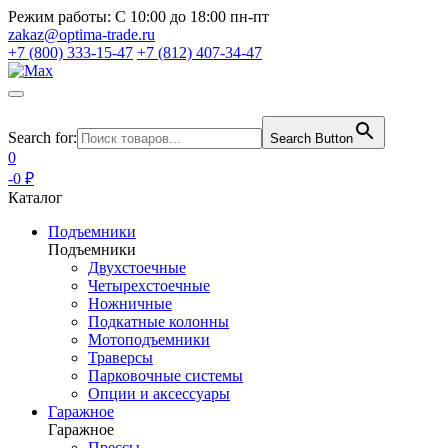
Режим работы:
С 10:00 до 18:00 пн-пт
zakaz@optima-trade.ru
+7 (800) 333-15-47
+7 (812) 407-34-47
Search for:
Search Button
0
-0 ₽
Каталог
Подъемники
Подъемники
Двухстоечные
Четырехстоечные
Ножничные
Подкатные колонны
Мотоподъемники
Траверсы
Парковочные системы
Опции и аксессуары
Гаражное
Гаражное
Прессы