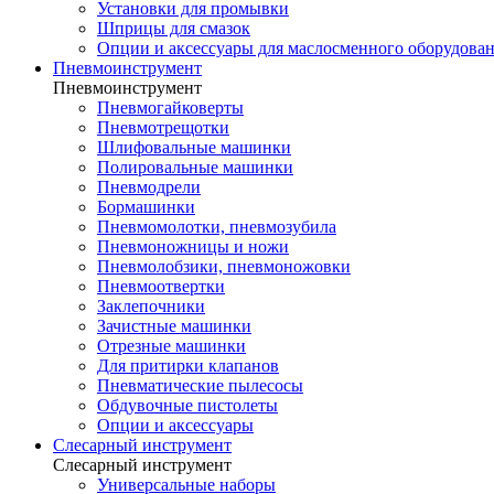
Установки для промывки
Шприцы для смазок
Опции и аксессуары для маслосменного оборудова
Пневмоинструмент
Пневмоинструмент
Пневмогайковерты
Пневмотрещотки
Шлифовальные машинки
Полировальные машинки
Пневмодрели
Бормашинки
Пневмомолотки, пневмозубила
Пневмоножницы и ножи
Пневмолобзики, пневмоножовки
Пневмоотвертки
Заклепочники
Зачистные машинки
Отрезные машинки
Для притирки клапанов
Пневматические пылесосы
Обдувочные пистолеты
Опции и аксессуары
Слесарный инструмент
Слесарный инструмент
Универсальные наборы