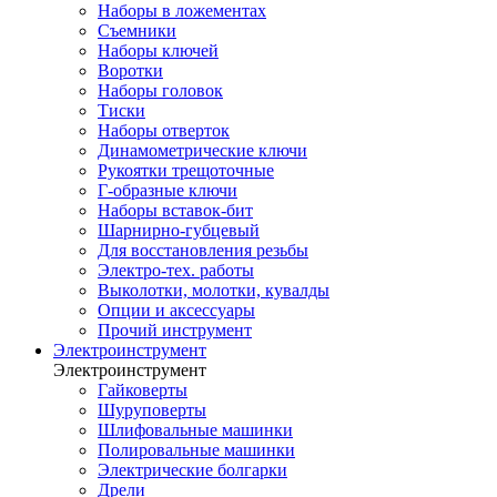
Наборы в ложементах
Съемники
Наборы ключей
Воротки
Наборы головок
Тиски
Наборы отверток
Динамометрические ключи
Рукоятки трещоточные
Г-образные ключи
Наборы вставок-бит
Шарнирно-губцевый
Для восстановления резьбы
Электро-тех. работы
Выколотки, молотки, кувалды
Опции и аксессуары
Прочий инструмент
Электроинструмент
Электроинструмент
Гайковерты
Шуруповерты
Шлифовальные машинки
Полировальные машинки
Электрические болгарки
Дрели