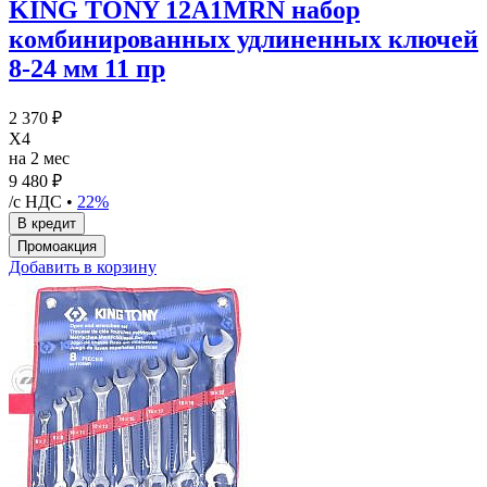
KING TONY 12A1MRN набор
комбинированных удлиненных ключей
8-24 мм 11 пр
2 370 ₽
X4
на 2 мес
9 480 ₽
/с НДС •
22%
Добавить в корзину