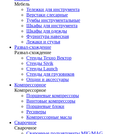
Мебель
Тележки для инструмента
Верстаки слесарные
Тумбы инструментальные
Шкафы для инструмента
Шкафы для одежды
Фурнитура навесная
Лежаки и стулья
Развал-схождение
Развал-схождение
Стенды Техно Вектор
Стенды Sivik
Стенды Launch
Стенды для грузовиков
Опции и аксессуары
Компрессорное
Компрессорное
Поршневые компрессоры
Винтовые компрессоры
Поршневые блоки
Ресиверы
Компрессорные масла
Сварочное
Сварочное
Сварочные полуавтоматы MIG/MAG