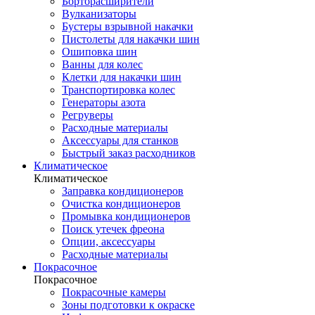
Борторасширители
Вулканизаторы
Бустеры взрывной накачки
Пистолеты для накачки шин
Ошиповка шин
Ванны для колес
Клетки для накачки шин
Транспортировка колес
Генераторы азота
Регруверы
Расходные материалы
Аксессуары для станков
Быстрый заказ расходников
Климатическое
Климатическое
Заправка кондиционеров
Очистка кондиционеров
Промывка кондиционеров
Поиск утечек фреона
Опции, аксессуары
Расходные материалы
Покрасочное
Покрасочное
Покрасочные камеры
Зоны подготовки к окраске