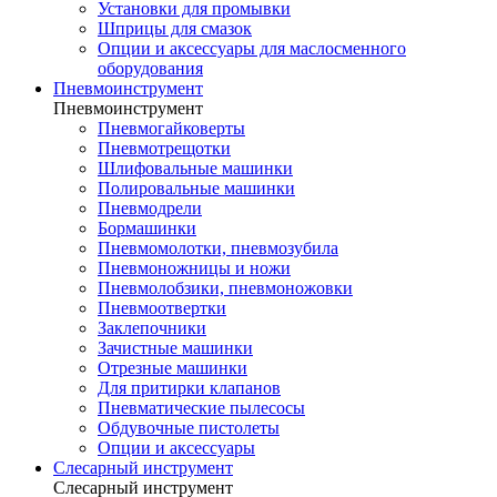
Установки для промывки
Шприцы для смазок
Опции и аксессуары для маслосменного
оборудования
Пневмоинструмент
Пневмоинструмент
Пневмогайковерты
Пневмотрещотки
Шлифовальные машинки
Полировальные машинки
Пневмодрели
Бормашинки
Пневмомолотки, пневмозубила
Пневмоножницы и ножи
Пневмолобзики, пневмоножовки
Пневмоотвертки
Заклепочники
Зачистные машинки
Отрезные машинки
Для притирки клапанов
Пневматические пылесосы
Обдувочные пистолеты
Опции и аксессуары
Слесарный инструмент
Слесарный инструмент