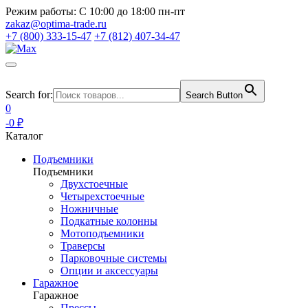
Режим работы:
С 10:00 до 18:00 пн-пт
zakaz@optima-trade.ru
+7 (800) 333-15-47
+7 (812) 407-34-47
Search for:
Search Button
0
-0 ₽
Каталог
Подъемники
Подъемники
Двухстоечные
Четырехстоечные
Ножничные
Подкатные колонны
Мотоподъемники
Траверсы
Парковочные системы
Опции и аксессуары
Гаражное
Гаражное
Прессы