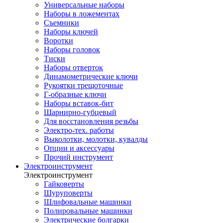
Универсальные наборы
Наборы в ложементах
Съемники
Наборы ключей
Воротки
Наборы головок
Тиски
Наборы отверток
Динамометрические ключи
Рукоятки трещоточные
Г-образные ключи
Наборы вставок-бит
Шарнирно-губцевый
Для восстановления резьбы
Электро-тех. работы
Выколотки, молотки, кувалды
Опции и аксессуары
Прочий инструмент
Электроинструмент
Электроинструмент
Гайковерты
Шуруповерты
Шлифовальные машинки
Полировальные машинки
Электрические болгарки