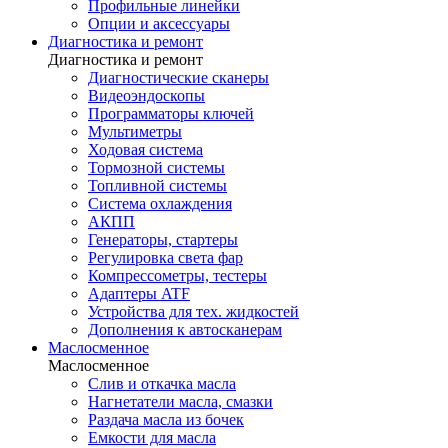
Профильные линейки
Опции и аксессуары
Диагностика и ремонт
Диагностика и ремонт
Диагностические сканеры
Видеоэндоскопы
Программаторы ключей
Мультиметры
Ходовая система
Тормозной системы
Топливной системы
Система охлаждения
АКПП
Генераторы, стартеры
Регулировка света фар
Компрессометры, тестеры
Адаптеры ATF
Устройства для тех. жидкостей
Дополнения к автосканерам
Маслосменное
Маслосменное
Слив и откачка масла
Нагнетатели масла, смазки
Раздача масла из бочек
Емкости для масла