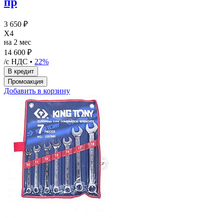
пр
3 650 ₽
X4
на 2 мес
14 600 ₽
/с НДС •
22%
Добавить в корзину