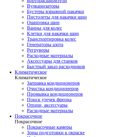
Борторасширители
Вулканизаторы
Бустеры взрывной накачки
Пистолеты для накачки шин
Ошиповка шин
Ванны для колес
Клетки для накачки шин
Транспортировка колес
Генераторы азота
Регруверы
Расходные материалы
Аксессуары для станков
Быстрый заказ расходников
Климатическое
Климатическое
Заправка кондиционеров
Очистка кондиционеров
Промывка кондиционеров
Поиск утечек фреона
Опции, аксессуары
Расходные материалы
Покрасочное
Покрасочное
Покрасочные камеры
Зоны подготовки к окраске