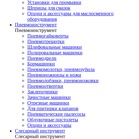
Установки для промывки
Шприцы для смазок
Опции и аксессуары для маслосменного
оборудования
Пневмоинструмент
Пневмоинструмент
Пневмогайковерты
Пневмотрещотки
Шлифовальные машинки
Полировальные машинки
Пневмодрели
Бормашинки
Пневмомолотки, пневмозубила
Пневмоножницы и ножи
Пневмолобзики, пневмоножовки
Пневмоотвертки
Заклепочники
Зачистные машинки
Отрезные машинки
Для притирки клапанов
Пневматические пылесосы
Обдувочные пистолеты
Опции и аксессуары
Слесарный инструмент
Слесарный инструмент