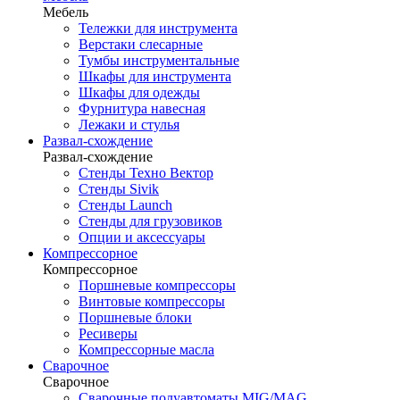
Мебель
Тележки для инструмента
Верстаки слесарные
Тумбы инструментальные
Шкафы для инструмента
Шкафы для одежды
Фурнитура навесная
Лежаки и стулья
Развал-схождение
Развал-схождение
Стенды Техно Вектор
Стенды Sivik
Стенды Launch
Стенды для грузовиков
Опции и аксессуары
Компрессорное
Компрессорное
Поршневые компрессоры
Винтовые компрессоры
Поршневые блоки
Ресиверы
Компрессорные масла
Сварочное
Сварочное
Сварочные полуавтоматы MIG/MAG