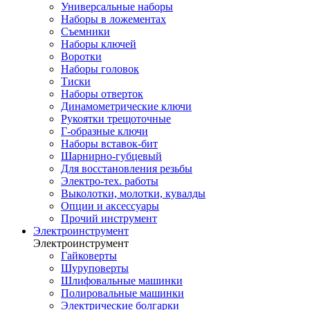
Универсальные наборы
Наборы в ложементах
Съемники
Наборы ключей
Воротки
Наборы головок
Тиски
Наборы отверток
Динамометрические ключи
Рукоятки трещоточные
Г-образные ключи
Наборы вставок-бит
Шарнирно-губцевый
Для восстановления резьбы
Электро-тех. работы
Выколотки, молотки, кувалды
Опции и аксессуары
Прочий инструмент
Электроинструмент
Электроинструмент
Гайковерты
Шуруповерты
Шлифовальные машинки
Полировальные машинки
Электрические болгарки