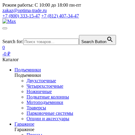
Режим работы:
С 10:00 до 18:00 пн-пт
zakaz@optima-trade.ru
+7 (800) 333-15-47
+7 (812) 407-34-47
Search for:
Search Button
0
-0 ₽
Каталог
Подъемники
Подъемники
Двухстоечные
Четырехстоечные
Ножничные
Подкатные колонны
Мотоподъемники
Траверсы
Парковочные системы
Опции и аксессуары
Гаражное
Гаражное
Прессы