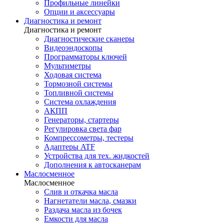
Профильные линейки
Опции и аксессуары
Диагностика и ремонт
Диагностика и ремонт
Диагностические сканеры
Видеоэндоскопы
Программаторы ключей
Мультиметры
Ходовая система
Тормозной системы
Топливной системы
Система охлаждения
АКПП
Генераторы, стартеры
Регулировка света фар
Компрессометры, тестеры
Адаптеры ATF
Устройства для тех. жидкостей
Дополнения к автосканерам
Маслосменное
Маслосменное
Слив и откачка масла
Нагнетатели масла, смазки
Раздача масла из бочек
Емкости для масла