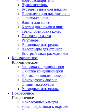
Борторасширители
Вулканизаторы
Бустеры взрывной накачки
Пистолеты для накачки шин
Ошиповка шин
Ванны для колес
Клетки для накачки шин
Транспортировка колес
Генераторы азота
Регруверы
Расходные материалы
Аксессуары для станков
Быстрый заказ расходников
Климатическое
Климатическое
Заправка кондиционеров
Очистка кондиционеров
Промывка кондиционеров
Поиск утечек фреона
Опции, аксессуары
Расходные материалы
Покрасочное
Покрасочное
Покрасочные камеры
Зоны подготовки к окраске