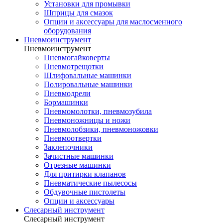
Установки для промывки
Шприцы для смазок
Опции и аксессуары для маслосменного
оборудования
Пневмоинструмент
Пневмоинструмент
Пневмогайковерты
Пневмотрещотки
Шлифовальные машинки
Полировальные машинки
Пневмодрели
Бормашинки
Пневмомолотки, пневмозубила
Пневмоножницы и ножи
Пневмолобзики, пневмоножовки
Пневмоотвертки
Заклепочники
Зачистные машинки
Отрезные машинки
Для притирки клапанов
Пневматические пылесосы
Обдувочные пистолеты
Опции и аксессуары
Слесарный инструмент
Слесарный инструмент