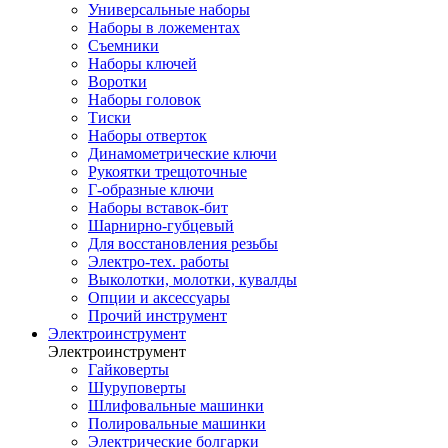
Универсальные наборы
Наборы в ложементах
Съемники
Наборы ключей
Воротки
Наборы головок
Тиски
Наборы отверток
Динамометрические ключи
Рукоятки трещоточные
Г-образные ключи
Наборы вставок-бит
Шарнирно-губцевый
Для восстановления резьбы
Электро-тех. работы
Выколотки, молотки, кувалды
Опции и аксессуары
Прочий инструмент
Электроинструмент
Электроинструмент
Гайковерты
Шуруповерты
Шлифовальные машинки
Полировальные машинки
Электрические болгарки