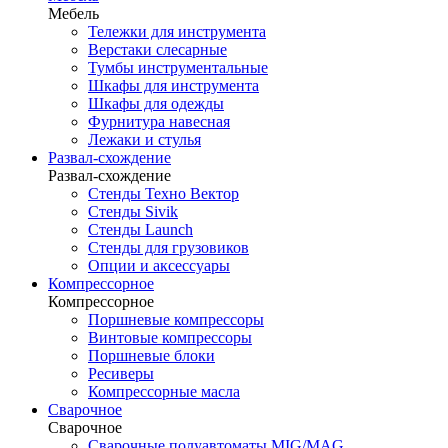
Мебель
Тележки для инструмента
Верстаки слесарные
Тумбы инструментальные
Шкафы для инструмента
Шкафы для одежды
Фурнитура навесная
Лежаки и стулья
Развал-схождение
Развал-схождение
Стенды Техно Вектор
Стенды Sivik
Стенды Launch
Стенды для грузовиков
Опции и аксессуары
Компрессорное
Компрессорное
Поршневые компрессоры
Винтовые компрессоры
Поршневые блоки
Ресиверы
Компрессорные масла
Сварочное
Сварочное
Сварочные полуавтоматы MIG/MAG