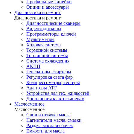
Профильные линейки
Опции и аксессуары
Диагностика и ремонт
Диагностика и ремонт
Диагностические сканеры
Видеоэндоскопы
Программаторы ключей
Мультиметры
Ходовая система
Тормозной системы
Топливной системы
Система охлаждения
АКПП
Генераторы, стартеры
Регулировка света фар
Компрессометры, тестеры
Адаптеры ATF
Устройства для тех. жидкостей
Дополнения к автосканерам
Маслосменное
Маслосменное
Слив и откачка масла
Нагнетатели масла, смазки
Раздача масла из бочек
Емкости для масла