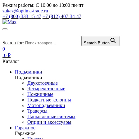
Режим работы:
С 10:00 до 18:00 пн-пт
zakaz@optima-trade.ru
+7 (800) 333-15-47
+7 (812) 407-34-47
Search for:
Search Button
0
-0 ₽
Каталог
Подъемники
Подъемники
Двухстоечные
Четырехстоечные
Ножничные
Подкатные колонны
Мотоподъемники
Траверсы
Парковочные системы
Опции и аксессуары
Гаражное
Гаражное
Прессы