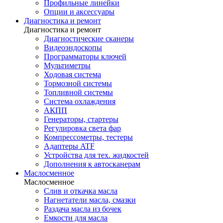
Профильные линейки
Опции и аксессуары
Диагностика и ремонт
Диагностика и ремонт
Диагностические сканеры
Видеоэндоскопы
Программаторы ключей
Мультиметры
Ходовая система
Тормозной системы
Топливной системы
Система охлаждения
АКПП
Генераторы, стартеры
Регулировка света фар
Компрессометры, тестеры
Адаптеры ATF
Устройства для тех. жидкостей
Дополнения к автосканерам
Маслосменное
Маслосменное
Слив и откачка масла
Нагнетатели масла, смазки
Раздача масла из бочек
Емкости для масла