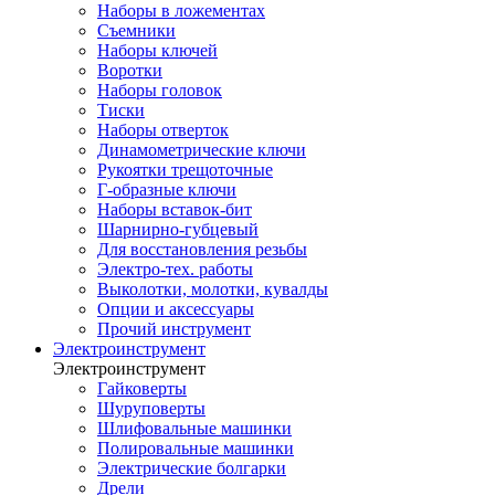
Наборы в ложементах
Съемники
Наборы ключей
Воротки
Наборы головок
Тиски
Наборы отверток
Динамометрические ключи
Рукоятки трещоточные
Г-образные ключи
Наборы вставок-бит
Шарнирно-губцевый
Для восстановления резьбы
Электро-тех. работы
Выколотки, молотки, кувалды
Опции и аксессуары
Прочий инструмент
Электроинструмент
Электроинструмент
Гайковерты
Шуруповерты
Шлифовальные машинки
Полировальные машинки
Электрические болгарки
Дрели