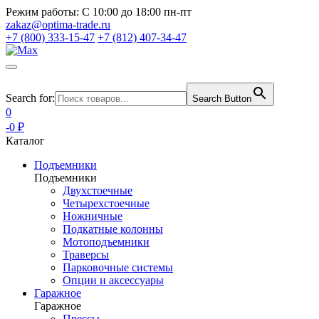
Режим работы:
С 10:00 до 18:00 пн-пт
zakaz@optima-trade.ru
+7 (800) 333-15-47
+7 (812) 407-34-47
Search for:
Search Button
0
-0 ₽
Каталог
Подъемники
Подъемники
Двухстоечные
Четырехстоечные
Ножничные
Подкатные колонны
Мотоподъемники
Траверсы
Парковочные системы
Опции и аксессуары
Гаражное
Гаражное
Прессы