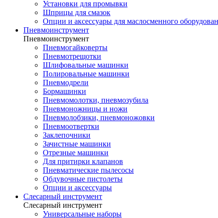
Установки для промывки
Шприцы для смазок
Опции и аксессуары для маслосменного оборудова
Пневмоинструмент
Пневмоинструмент
Пневмогайковерты
Пневмотрещотки
Шлифовальные машинки
Полировальные машинки
Пневмодрели
Бормашинки
Пневмомолотки, пневмозубила
Пневмоножницы и ножи
Пневмолобзики, пневмоножовки
Пневмоотвертки
Заклепочники
Зачистные машинки
Отрезные машинки
Для притирки клапанов
Пневматические пылесосы
Обдувочные пистолеты
Опции и аксессуары
Слесарный инструмент
Слесарный инструмент
Универсальные наборы