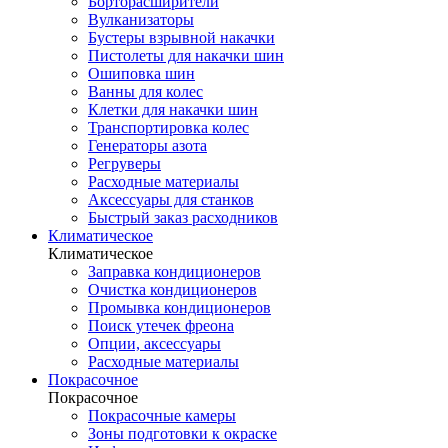
Борторасширители
Вулканизаторы
Бустеры взрывной накачки
Пистолеты для накачки шин
Ошиповка шин
Ванны для колес
Клетки для накачки шин
Транспортировка колес
Генераторы азота
Регруверы
Расходные материалы
Аксессуары для станков
Быстрый заказ расходников
Климатическое
Климатическое
Заправка кондиционеров
Очистка кондиционеров
Промывка кондиционеров
Поиск утечек фреона
Опции, аксессуары
Расходные материалы
Покрасочное
Покрасочное
Покрасочные камеры
Зоны подготовки к окраске