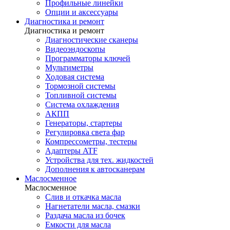
Профильные линейки
Опции и аксессуары
Диагностика и ремонт
Диагностика и ремонт
Диагностические сканеры
Видеоэндоскопы
Программаторы ключей
Мультиметры
Ходовая система
Тормозной системы
Топливной системы
Система охлаждения
АКПП
Генераторы, стартеры
Регулировка света фар
Компрессометры, тестеры
Адаптеры ATF
Устройства для тех. жидкостей
Дополнения к автосканерам
Маслосменное
Маслосменное
Слив и откачка масла
Нагнетатели масла, смазки
Раздача масла из бочек
Емкости для масла