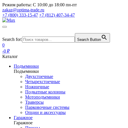
Режим работы:
С 10:00 до 18:00 пн-пт
zakaz@optima-trade.ru
+7 (800) 333-15-47
+7 (812) 407-34-47
Search for:
Search Button
0
-0 ₽
Каталог
Подъемники
Подъемники
Двухстоечные
Четырехстоечные
Ножничные
Подкатные колонны
Мотоподъемники
Траверсы
Парковочные системы
Опции и аксессуары
Гаражное
Гаражное
Прессы