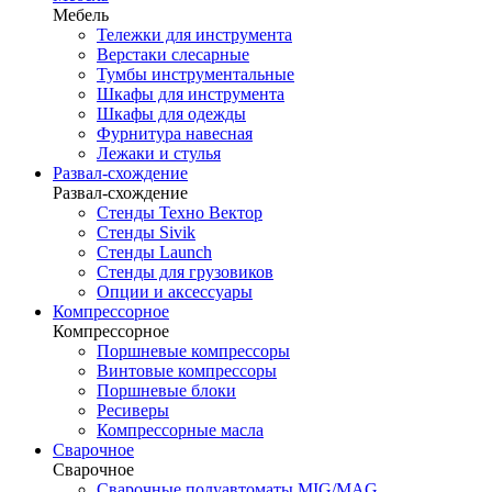
Мебель
Тележки для инструмента
Верстаки слесарные
Тумбы инструментальные
Шкафы для инструмента
Шкафы для одежды
Фурнитура навесная
Лежаки и стулья
Развал-схождение
Развал-схождение
Стенды Техно Вектор
Стенды Sivik
Стенды Launch
Стенды для грузовиков
Опции и аксессуары
Компрессорное
Компрессорное
Поршневые компрессоры
Винтовые компрессоры
Поршневые блоки
Ресиверы
Компрессорные масла
Сварочное
Сварочное
Сварочные полуавтоматы MIG/MAG