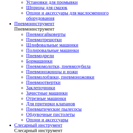
Установки для промывки
Шприцы для смазок
Опции и аксессуары для маслосменного
оборудования
Пневмоинструмент
Пневмоинструмент
Пневмогайковерты
Пневмотрещотки
Шлифовальные машинки
Полировальные машинки
Пневмодрели
Бормашинки
Пневмомолотки, пневмозубила
Пневмоножницы и ножи
Пневмолобзики, пневмоножовки
Пневмоотвертки
Заклепочники
Зачистные машинки
Отрезные машинки
Для притирки клапанов
Пневматические пылесосы
Обдувочные пистолеты
Опции и аксессуары
Слесарный инструмент
Слесарный инструмент