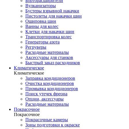
Борторасширители
Вулканизаторы
Бустеры взрывной накачки
Пистолеты для накачки шин
Ошиповка шин
Ванны для колес
Клетки для накачки шин
Транспортировка колес
Генераторы азота
Регруверы
Расходные материалы
Аксессуары для станков
Быстрый заказ расходников
Климатическое
Климатическое
Заправка кондиционеров
Очистка кондиционеров
Промывка кондиционеров
Поиск утечек фреона
Опции, аксессуары
Расходные материалы
Покрасочное
Покрасочное
Покрасочные камеры
Зоны подготовки к окраске