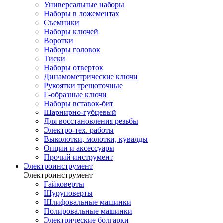
Универсальные наборы
Наборы в ложементах
Съемники
Наборы ключей
Воротки
Наборы головок
Тиски
Наборы отверток
Динамометрические ключи
Рукоятки трещоточные
Г-образные ключи
Наборы вставок-бит
Шарнирно-губцевый
Для восстановления резьбы
Электро-тех. работы
Выколотки, молотки, кувалды
Опции и аксессуары
Прочий инструмент
Электроинструмент
Электроинструмент
Гайковерты
Шуруповерты
Шлифовальные машинки
Полировальные машинки
Электрические болгарки