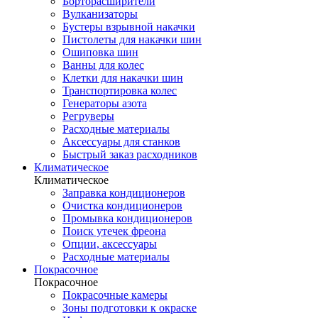
Борторасширители
Вулканизаторы
Бустеры взрывной накачки
Пистолеты для накачки шин
Ошиповка шин
Ванны для колес
Клетки для накачки шин
Транспортировка колес
Генераторы азота
Регруверы
Расходные материалы
Аксессуары для станков
Быстрый заказ расходников
Климатическое
Климатическое
Заправка кондиционеров
Очистка кондиционеров
Промывка кондиционеров
Поиск утечек фреона
Опции, аксессуары
Расходные материалы
Покрасочное
Покрасочное
Покрасочные камеры
Зоны подготовки к окраске