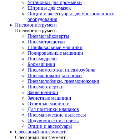
Установки для промывки
Шприцы для смазок
Опции и аксессуары для маслосменного
оборудования
Пневмоинструмент
Пневмоинструмент
Пневмогайковерты
Пневмотрещотки
Шлифовальные машинки
Полировальные машинки
Пневмодрели
Бормашинки
Пневмомолотки, пневмозубила
Пневмоножницы и ножи
Пневмолобзики, пневмоножовки
Пневмоотвертки
Заклепочники
Зачистные машинки
Отрезные машинки
Для притирки клапанов
Пневматические пылесосы
Обдувочные пистолеты
Опции и аксессуары
Слесарный инструмент
Слесарный инструмент