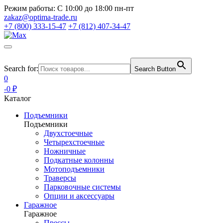
Режим работы:
С 10:00 до 18:00 пн-пт
zakaz@optima-trade.ru
+7 (800) 333-15-47
+7 (812) 407-34-47
Search for:
Search Button
0
-0 ₽
Каталог
Подъемники
Подъемники
Двухстоечные
Четырехстоечные
Ножничные
Подкатные колонны
Мотоподъемники
Траверсы
Парковочные системы
Опции и аксессуары
Гаражное
Гаражное
Прессы