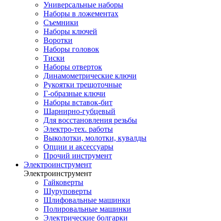
Универсальные наборы
Наборы в ложементах
Съемники
Наборы ключей
Воротки
Наборы головок
Тиски
Наборы отверток
Динамометрические ключи
Рукоятки трещоточные
Г-образные ключи
Наборы вставок-бит
Шарнирно-губцевый
Для восстановления резьбы
Электро-тех. работы
Выколотки, молотки, кувалды
Опции и аксессуары
Прочий инструмент
Электроинструмент
Электроинструмент
Гайковерты
Шуруповерты
Шлифовальные машинки
Полировальные машинки
Электрические болгарки