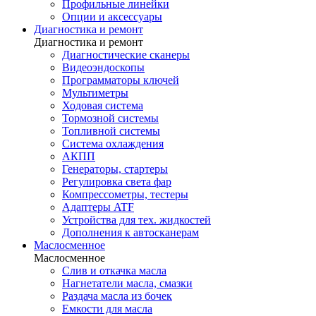
Профильные линейки
Опции и аксессуары
Диагностика и ремонт
Диагностика и ремонт
Диагностические сканеры
Видеоэндоскопы
Программаторы ключей
Мультиметры
Ходовая система
Тормозной системы
Топливной системы
Система охлаждения
АКПП
Генераторы, стартеры
Регулировка света фар
Компрессометры, тестеры
Адаптеры ATF
Устройства для тех. жидкостей
Дополнения к автосканерам
Маслосменное
Маслосменное
Слив и откачка масла
Нагнетатели масла, смазки
Раздача масла из бочек
Емкости для масла