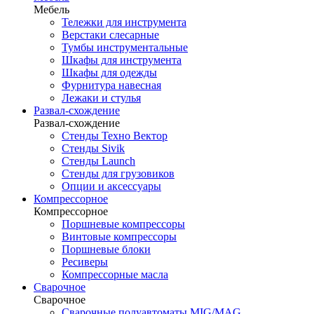
Мебель
Тележки для инструмента
Верстаки слесарные
Тумбы инструментальные
Шкафы для инструмента
Шкафы для одежды
Фурнитура навесная
Лежаки и стулья
Развал-схождение
Развал-схождение
Стенды Техно Вектор
Стенды Sivik
Стенды Launch
Стенды для грузовиков
Опции и аксессуары
Компрессорное
Компрессорное
Поршневые компрессоры
Винтовые компрессоры
Поршневые блоки
Ресиверы
Компрессорные масла
Сварочное
Сварочное
Сварочные полуавтоматы MIG/MAG