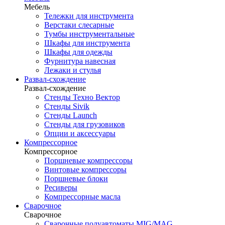
Мебель
Тележки для инструмента
Верстаки слесарные
Тумбы инструментальные
Шкафы для инструмента
Шкафы для одежды
Фурнитура навесная
Лежаки и стулья
Развал-схождение
Развал-схождение
Стенды Техно Вектор
Стенды Sivik
Стенды Launch
Стенды для грузовиков
Опции и аксессуары
Компрессорное
Компрессорное
Поршневые компрессоры
Винтовые компрессоры
Поршневые блоки
Ресиверы
Компрессорные масла
Сварочное
Сварочное
Сварочные полуавтоматы MIG/MAG