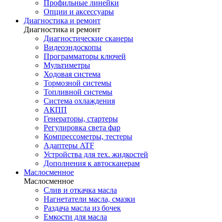
Профильные линейки
Опции и аксессуары
Диагностика и ремонт
Диагностика и ремонт
Диагностические сканеры
Видеоэндоскопы
Программаторы ключей
Мультиметры
Ходовая система
Тормозной системы
Топливной системы
Система охлаждения
АКПП
Генераторы, стартеры
Регулировка света фар
Компрессометры, тестеры
Адаптеры ATF
Устройства для тех. жидкостей
Дополнения к автосканерам
Маслосменное
Маслосменное
Слив и откачка масла
Нагнетатели масла, смазки
Раздача масла из бочек
Емкости для масла