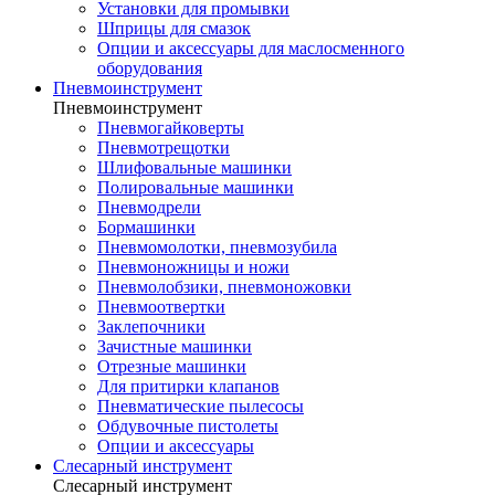
Установки для промывки
Шприцы для смазок
Опции и аксессуары для маслосменного
оборудования
Пневмоинструмент
Пневмоинструмент
Пневмогайковерты
Пневмотрещотки
Шлифовальные машинки
Полировальные машинки
Пневмодрели
Бормашинки
Пневмомолотки, пневмозубила
Пневмоножницы и ножи
Пневмолобзики, пневмоножовки
Пневмоотвертки
Заклепочники
Зачистные машинки
Отрезные машинки
Для притирки клапанов
Пневматические пылесосы
Обдувочные пистолеты
Опции и аксессуары
Слесарный инструмент
Слесарный инструмент