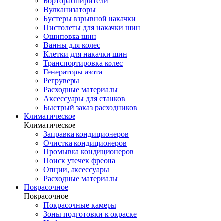
Борторасширители
Вулканизаторы
Бустеры взрывной накачки
Пистолеты для накачки шин
Ошиповка шин
Ванны для колес
Клетки для накачки шин
Транспортировка колес
Генераторы азота
Регруверы
Расходные материалы
Аксессуары для станков
Быстрый заказ расходников
Климатическое
Климатическое
Заправка кондиционеров
Очистка кондиционеров
Промывка кондиционеров
Поиск утечек фреона
Опции, аксессуары
Расходные материалы
Покрасочное
Покрасочное
Покрасочные камеры
Зоны подготовки к окраске