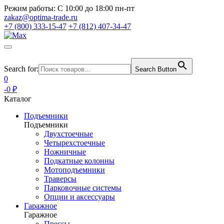
Режим работы:
С 10:00 до 18:00 пн-пт
zakaz@optima-trade.ru
+7 (800) 333-15-47
+7 (812) 407-34-47
Search for:
Search Button
0
-0 ₽
Каталог
Подъемники
Подъемники
Двухстоечные
Четырехстоечные
Ножничные
Подкатные колонны
Мотоподъемники
Траверсы
Парковочные системы
Опции и аксессуары
Гаражное
Гаражное
Прессы