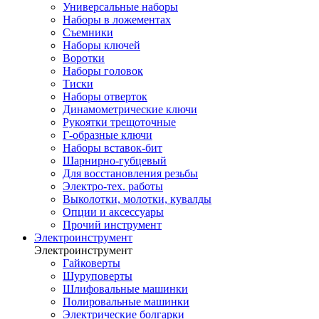
Универсальные наборы
Наборы в ложементах
Съемники
Наборы ключей
Воротки
Наборы головок
Тиски
Наборы отверток
Динамометрические ключи
Рукоятки трещоточные
Г-образные ключи
Наборы вставок-бит
Шарнирно-губцевый
Для восстановления резьбы
Электро-тех. работы
Выколотки, молотки, кувалды
Опции и аксессуары
Прочий инструмент
Электроинструмент
Электроинструмент
Гайковерты
Шуруповерты
Шлифовальные машинки
Полировальные машинки
Электрические болгарки