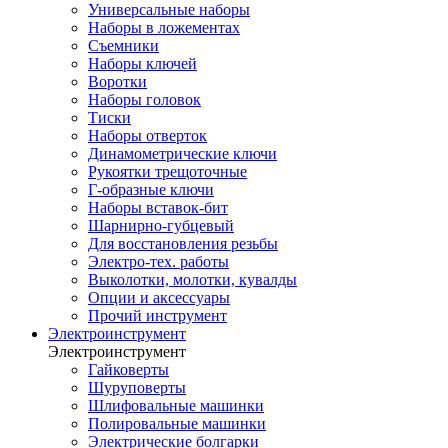
Универсальные наборы
Наборы в ложементах
Съемники
Наборы ключей
Воротки
Наборы головок
Тиски
Наборы отверток
Динамометрические ключи
Рукоятки трещоточные
Г-образные ключи
Наборы вставок-бит
Шарнирно-губцевый
Для восстановления резьбы
Электро-тех. работы
Выколотки, молотки, кувалды
Опции и аксессуары
Прочий инструмент
Электроинструмент
Электроинструмент
Гайковерты
Шуруповерты
Шлифовальные машинки
Полировальные машинки
Электрические болгарки