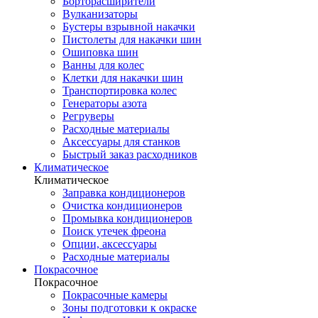
Борторасширители
Вулканизаторы
Бустеры взрывной накачки
Пистолеты для накачки шин
Ошиповка шин
Ванны для колес
Клетки для накачки шин
Транспортировка колес
Генераторы азота
Регруверы
Расходные материалы
Аксессуары для станков
Быстрый заказ расходников
Климатическое
Климатическое
Заправка кондиционеров
Очистка кондиционеров
Промывка кондиционеров
Поиск утечек фреона
Опции, аксессуары
Расходные материалы
Покрасочное
Покрасочное
Покрасочные камеры
Зоны подготовки к окраске