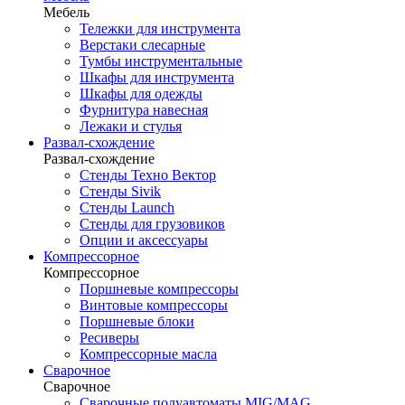
Мебель
Тележки для инструмента
Верстаки слесарные
Тумбы инструментальные
Шкафы для инструмента
Шкафы для одежды
Фурнитура навесная
Лежаки и стулья
Развал-схождение
Развал-схождение
Стенды Техно Вектор
Стенды Sivik
Стенды Launch
Стенды для грузовиков
Опции и аксессуары
Компрессорное
Компрессорное
Поршневые компрессоры
Винтовые компрессоры
Поршневые блоки
Ресиверы
Компрессорные масла
Сварочное
Сварочное
Сварочные полуавтоматы MIG/MAG