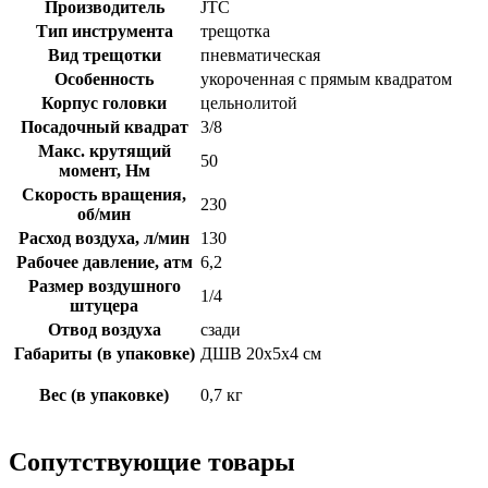
Производитель
JTC
Тип инструмента
трещотка
Вид трещотки
пневматическая
Особенность
укороченная с прямым квадратом
Корпус головки
цельнолитой
Посадочный квадрат
3/8
Макс. крутящий
50
момент, Нм
Скорость вращения,
230
об/мин
Расход воздуха, л/мин
130
Рабочее давление, атм
6,2
Размер воздушного
1/4
штуцера
Отвод воздуха
сзади
Габариты (в упаковке)
ДШВ 20х5х4 см
Вес (в упаковке)
0,7 кг
Сопутствующие товары