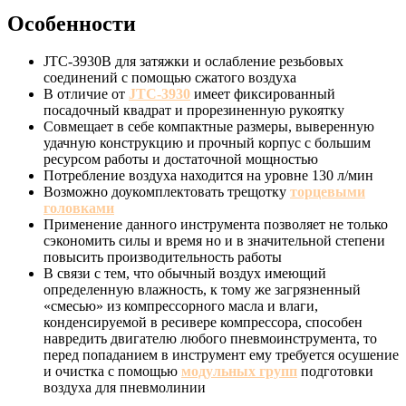
Особенности
JTC-3930B для затяжки и ослабление резьбовых
соединений с помощью сжатого воздуха
В отличие от
JTC-3930
имеет фиксированный
посадочный квадрат и прорезиненную рукоятку
Совмещает в себе компактные размеры, выверенную
удачную конструкцию и прочный корпус с большим
ресурсом работы и достаточной мощностью
Потребление воздуха находится на уровне 130 л/мин
Возможно доукомплектовать трещотку
торцевыми
головками
Применение данного инструмента позволяет не только
сэкономить силы и время но и в значительной степени
повысить производительность работы
В связи с тем, что обычный воздух имеющий
определенную влажность, к тому же загрязненный
«смесью» из компрессорного масла и влаги,
конденсируемой в ресивере компрессора, способен
навредить двигателю любого пневмоинструмента, то
перед попаданием в инструмент ему требуется осушение
и очистка с помощью
модульных групп
подготовки
воздуха для пневмолинии