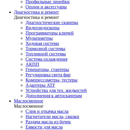
Профильные линейки
Опции и аксессуары
Диагностика и ремонт
Диагностика и ремонт
Диагностические сканеры
Видеоэндоскопы
Программаторы ключей
Мультиметры
Ходовая система
Тормозной системы
Топливной системы
Система охлаждения
АКПП
Генераторы, стартеры
Регулировка света фар
Компрессометры, тестеры
Адаптеры ATF
Устройства для тех. жидкостей
Дополнения к автосканерам
Маслосменное
Маслосменное
Слив и откачка масла
Нагнетатели масла, смазки
Раздача масла из бочек
Емкости для масла