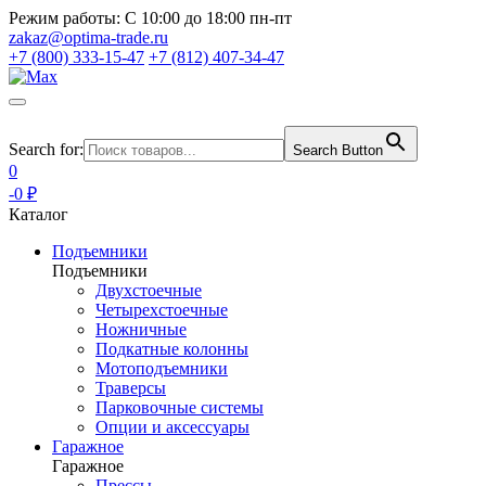
Режим работы:
С 10:00 до 18:00 пн-пт
zakaz@optima-trade.ru
+7 (800) 333-15-47
+7 (812) 407-34-47
Search for:
Search Button
0
-0 ₽
Каталог
Подъемники
Подъемники
Двухстоечные
Четырехстоечные
Ножничные
Подкатные колонны
Мотоподъемники
Траверсы
Парковочные системы
Опции и аксессуары
Гаражное
Гаражное
Прессы