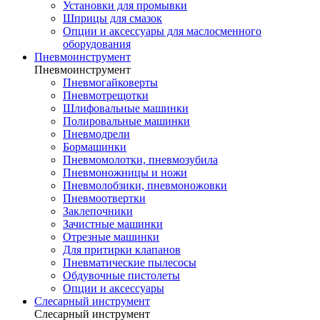
Установки для промывки
Шприцы для смазок
Опции и аксессуары для маслосменного
оборудования
Пневмоинструмент
Пневмоинструмент
Пневмогайковерты
Пневмотрещотки
Шлифовальные машинки
Полировальные машинки
Пневмодрели
Бормашинки
Пневмомолотки, пневмозубила
Пневмоножницы и ножи
Пневмолобзики, пневмоножовки
Пневмоотвертки
Заклепочники
Зачистные машинки
Отрезные машинки
Для притирки клапанов
Пневматические пылесосы
Обдувочные пистолеты
Опции и аксессуары
Слесарный инструмент
Слесарный инструмент