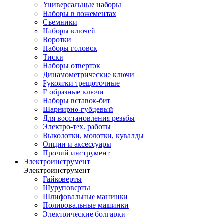
Универсальные наборы
Наборы в ложементах
Съемники
Наборы ключей
Воротки
Наборы головок
Тиски
Наборы отверток
Динамометрические ключи
Рукоятки трещоточные
Г-образные ключи
Наборы вставок-бит
Шарнирно-губцевый
Для восстановления резьбы
Электро-тех. работы
Выколотки, молотки, кувалды
Опции и аксессуары
Прочий инструмент
Электроинструмент
Электроинструмент
Гайковерты
Шуруповерты
Шлифовальные машинки
Полировальные машинки
Электрические болгарки