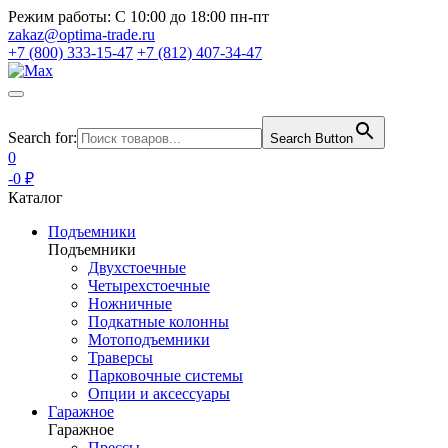
Режим работы:
С 10:00 до 18:00 пн-пт
zakaz@optima-trade.ru
+7 (800) 333-15-47
+7 (812) 407-34-47
Search for:
Search Button
0
-0 ₽
Каталог
Подъемники
Подъемники
Двухстоечные
Четырехстоечные
Ножничные
Подкатные колонны
Мотоподъемники
Траверсы
Парковочные системы
Опции и аксессуары
Гаражное
Гаражное
Прессы