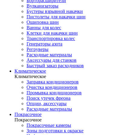
Борторасширители
Вулканизаторы
Бустеры взрывной накачки
Пистолеты для накачки шин
Ошиповка шин
Ванны для колес
Клетки для накачки шин
Транспортировка колес
Генераторы азота
Регруверы
Расходные материалы
Аксессуары для станков
Быстрый заказ расходников
Климатическое
Климатическое
Заправка кондиционеров
Очистка кондиционеров
Промывка кондиционеров
Поиск утечек фреона
Опции, аксессуары
Расходные материалы
Покрасочное
Покрасочное
Покрасочные камеры
Зоны подготовки к окраске