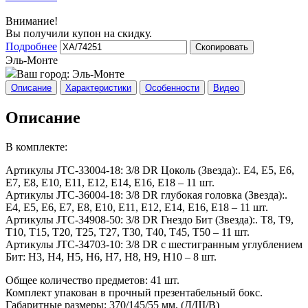
Внимание!
Вы получили купон на скидку.
Подробнее
Скопировать
Эль-Монте
Ваш город:
Эль-Монте
Описание
Характеристики
Особенности
Видео
Описание
В комплекте:
Артикулы JTC-33004-18: 3/8 DR Цоколь (Звезда):. E4, E5, E6,
E7, E8, E10, E11, E12, E14, E16, E18 – 11 шт.
Артикулы JTC-36004-18: 3/8 DR глубокая головка (Звезда):.
E4, E5, E6, E7, E8, E10, E11, E12, E14, E16, E18 – 11 шт.
Артикулы JTC-34908-50: 3/8 DR Гнездо Бит (Звезда):. Т8, Т9,
Т10, Т15, Т20, Т25, Т27, Т30, Т40, Т45, Т50 – 11 шт.
Артикулы JTC-34703-10: 3/8 DR с шестигранным углублением
Бит: Н3, Н4, Н5, Н6, Н7, Н8, Н9, Н10 – 8 шт.
Общее количество предметов: 41 шт.
Комплект упакован в прочный презентабельный бокс.
Габаритные размеры: 370/145/55 мм. (Д/Ш/В)