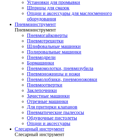
Установки для промывки
Шприцы для смазок
Опции и аксессуары для маслосменного
оборудования
Пневмоинструмент
Пневмоинструмент
Пневмогайковерты
Пневмотрещотки
Шлифовальные машинки
Полировальные машинки
Пневмодрели
Бормашинки
Пневмомолотки, пневмозубила
Пневмоножницы и ножи
Пневмолобзики, пневмоножовки
Пневмоотвертки
Заклепочники
Зачистные машинки
Отрезные машинки
Для притирки клапанов
Пневматические пылесосы
Обдувочные пистолеты
Опции и аксессуары
Слесарный инструмент
Слесарный инструмент