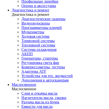
Профильные линейки
Опции и аксессуары
Диагностика и ремонт
Диагностика и ремонт
Диагностические сканеры
Видеоэндоскопы
Программаторы ключей
Мультиметры
Ходовая система
Тормозной системы
Топливной системы
Система охлаждения
АКПП
Генераторы, стартеры
Регулировка света фар
Компрессометры, тестеры
Адаптеры ATF
Устройства для тех. жидкостей
Дополнения к автосканерам
Маслосменное
Маслосменное
Слив и откачка масла
Нагнетатели масла, смазки
Раздача масла из бочек
Емкости для масла