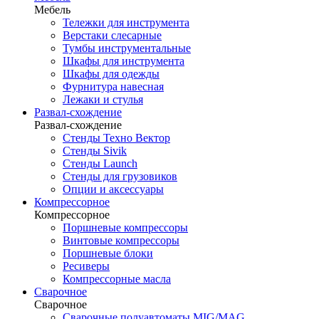
Мебель
Тележки для инструмента
Верстаки слесарные
Тумбы инструментальные
Шкафы для инструмента
Шкафы для одежды
Фурнитура навесная
Лежаки и стулья
Развал-схождение
Развал-схождение
Стенды Техно Вектор
Стенды Sivik
Стенды Launch
Стенды для грузовиков
Опции и аксессуары
Компрессорное
Компрессорное
Поршневые компрессоры
Винтовые компрессоры
Поршневые блоки
Ресиверы
Компрессорные масла
Сварочное
Сварочное
Сварочные полуавтоматы MIG/MAG