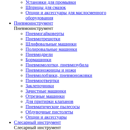
Установки для промывки
Шприцы для смазок
Опции и аксессуары для маслосменного
оборудования
Пневмоинструмент
Пневмоинструмент
Пневмогайковерты
Пневмотрещотки
Шлифовальные машинки
Полировальные машинки
Пневмодрели
Бормашинки
Пневмомолотки, пневмозубила
Пневмоножницы и ножи
Пневмолобзики, пневмоножовки
Пневмоотвертки
Заклепочники
Зачистные машинки
Отрезные машинки
Для притирки клапанов
Пневматические пылесосы
Обдувочные пистолеты
Опции и аксессуары
Слесарный инструмент
Слесарный инструмент