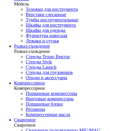
Мебель
Тележки для инструмента
Верстаки слесарные
Тумбы инструментальные
Шкафы для инструмента
Шкафы для одежды
Фурнитура навесная
Лежаки и стулья
Развал-схождение
Развал-схождение
Стенды Техно Вектор
Стенды Sivik
Стенды Launch
Стенды для грузовиков
Опции и аксессуары
Компрессорное
Компрессорное
Поршневые компрессоры
Винтовые компрессоры
Поршневые блоки
Ресиверы
Компрессорные масла
Сварочное
Сварочное
Сварочные полуавтоматы MIG/MAG