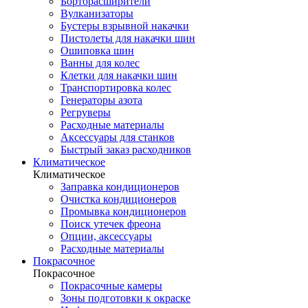
Борторасширители
Вулканизаторы
Бустеры взрывной накачки
Пистолеты для накачки шин
Ошиповка шин
Ванны для колес
Клетки для накачки шин
Транспортировка колес
Генераторы азота
Регруверы
Расходные материалы
Аксессуары для станков
Быстрый заказ расходников
Климатическое
Климатическое
Заправка кондиционеров
Очистка кондиционеров
Промывка кондиционеров
Поиск утечек фреона
Опции, аксессуары
Расходные материалы
Покрасочное
Покрасочное
Покрасочные камеры
Зоны подготовки к окраске