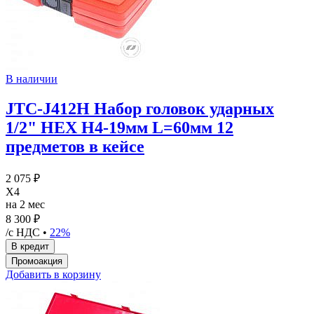
В наличии
JTC-J412H Набор головок ударных
1/2" HEX H4-19мм L=60мм 12
предметов в кейсе
2 075 ₽
X4
на 2 мес
8 300 ₽
/с НДС •
22%
Добавить в корзину