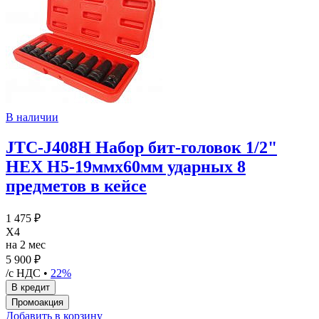
В наличии
JTC-J408H Набор бит-головок 1/2"
HEX H5-19ммх60мм ударных 8
предметов в кейсе
1 475 ₽
X4
на 2 мес
5 900 ₽
/с НДС •
22%
Добавить в корзину