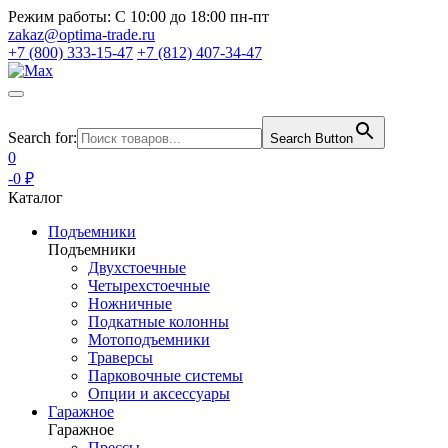
Режим работы:
С 10:00 до 18:00 пн-пт
zakaz@optima-trade.ru
+7 (800) 333-15-47
+7 (812) 407-34-47
Search for:
Search Button
0
-0 ₽
Каталог
Подъемники
Подъемники
Двухстоечные
Четырехстоечные
Ножничные
Подкатные колонны
Мотоподъемники
Траверсы
Парковочные системы
Опции и аксессуары
Гаражное
Гаражное
Прессы