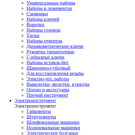
Универсальные наборы
Наборы в ложементах
Съемники
Наборы ключей
Воротки
Наборы головок
Тиски
Наборы отверток
Динамометрические ключи
Рукоятки трещоточные
Г-образные ключи
Наборы вставок-бит
Шарнирно-губцевый
Для восстановления резьбы
Электро-тех. работы
Выколотки, молотки, кувалды
Опции и аксессуары
Прочий инструмент
Электроинструмент
Электроинструмент
Гайковерты
Шуруповерты
Шлифовальные машинки
Полировальные машинки
Электрические болгарки