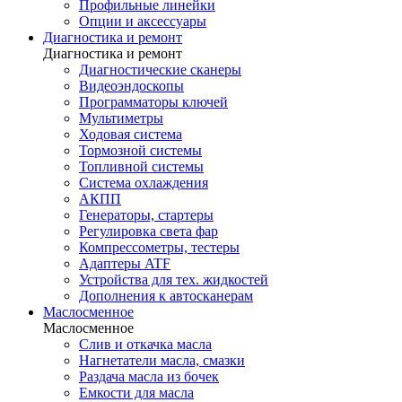
Профильные линейки
Опции и аксессуары
Диагностика и ремонт
Диагностика и ремонт
Диагностические сканеры
Видеоэндоскопы
Программаторы ключей
Мультиметры
Ходовая система
Тормозной системы
Топливной системы
Система охлаждения
АКПП
Генераторы, стартеры
Регулировка света фар
Компрессометры, тестеры
Адаптеры ATF
Устройства для тех. жидкостей
Дополнения к автосканерам
Маслосменное
Маслосменное
Слив и откачка масла
Нагнетатели масла, смазки
Раздача масла из бочек
Емкости для масла