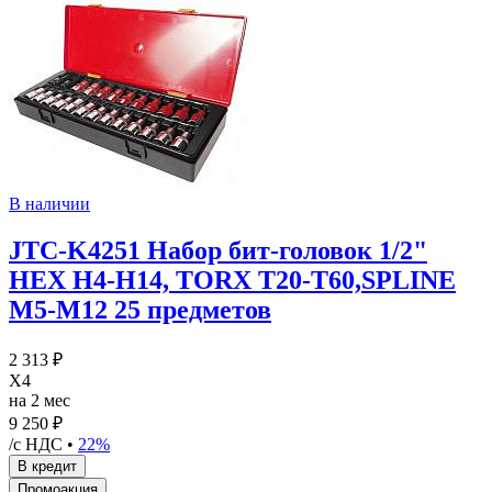
В наличии
JTC-K4251 Набор бит-головок 1/2"
HEX H4-H14, TORX T20-T60,SPLINE
M5-M12 25 предметов
2 313 ₽
X4
на 2 мес
9 250 ₽
/с НДС •
22%