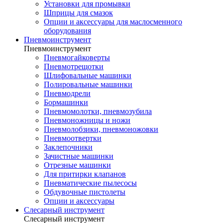
Установки для промывки
Шприцы для смазок
Опции и аксессуары для маслосменного
оборудования
Пневмоинструмент
Пневмоинструмент
Пневмогайковерты
Пневмотрещотки
Шлифовальные машинки
Полировальные машинки
Пневмодрели
Бормашинки
Пневмомолотки, пневмозубила
Пневмоножницы и ножи
Пневмолобзики, пневмоножовки
Пневмоотвертки
Заклепочники
Зачистные машинки
Отрезные машинки
Для притирки клапанов
Пневматические пылесосы
Обдувочные пистолеты
Опции и аксессуары
Слесарный инструмент
Слесарный инструмент