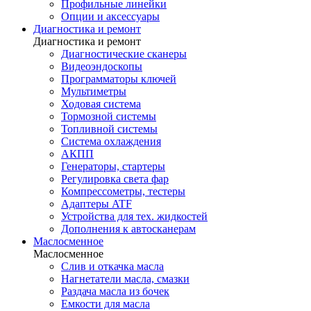
Профильные линейки
Опции и аксессуары
Диагностика и ремонт
Диагностика и ремонт
Диагностические сканеры
Видеоэндоскопы
Программаторы ключей
Мультиметры
Ходовая система
Тормозной системы
Топливной системы
Система охлаждения
АКПП
Генераторы, стартеры
Регулировка света фар
Компрессометры, тестеры
Адаптеры ATF
Устройства для тех. жидкостей
Дополнения к автосканерам
Маслосменное
Маслосменное
Слив и откачка масла
Нагнетатели масла, смазки
Раздача масла из бочек
Емкости для масла