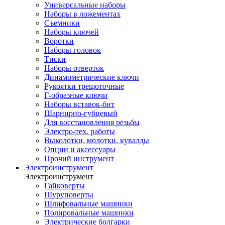
Универсальные наборы
Наборы в ложементах
Съемники
Наборы ключей
Воротки
Наборы головок
Тиски
Наборы отверток
Динамометрические ключи
Рукоятки трещоточные
Г-образные ключи
Наборы вставок-бит
Шарнирно-губцевый
Для восстановления резьбы
Электро-тех. работы
Выколотки, молотки, кувалды
Опции и аксессуары
Прочий инструмент
Электроинструмент
Электроинструмент
Гайковерты
Шуруповерты
Шлифовальные машинки
Полировальные машинки
Электрические болгарки