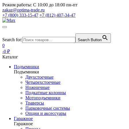
Режим работы:
С 10:00 до 18:00 пн-пт
zakaz@optima-trade.ru
+7 (800) 333-15-47
+7 (812) 407-34-47
Search for:
Search Button
0
-0 ₽
Каталог
Подъемники
Подъемники
Двухстоечные
Четырехстоечные
Ножничные
Подкатные колонны
Мотоподъемники
Траверсы
Парковочные системы
Опции и аксессуары
Гаражное
Гаражное
Прессы