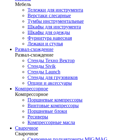
Мебель
Тележки для инструмента
Верстаки слесарные
Тумбы инструментальные
Шкафы для инструмента
Шкафы для одежды
Фурнитура навесная
Лежаки и стулья
Развал-схождение
Развал-схождение
Стенды Техно Вектор
Стенды Sivik
Стенды Launch
Стенды для грузовиков
Опции и аксессуары
Компрессорное
Компрессорное
Поршневые компрессоры
Винтовые компрессоры
Поршневые блоки
Ресиверы
Компрессорные масла
Сварочное
Сварочное
Сварочные полуавтоматы MIG/MAG