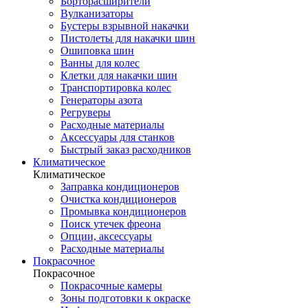
Борторасширители
Вулканизаторы
Бустеры взрывной накачки
Пистолеты для накачки шин
Ошиповка шин
Ванны для колес
Клетки для накачки шин
Транспортировка колес
Генераторы азота
Регруверы
Расходные материалы
Аксессуары для станков
Быстрый заказ расходников
Климатическое
Климатическое
Заправка кондиционеров
Очистка кондиционеров
Промывка кондиционеров
Поиск утечек фреона
Опции, аксессуары
Расходные материалы
Покрасочное
Покрасочное
Покрасочные камеры
Зоны подготовки к окраске