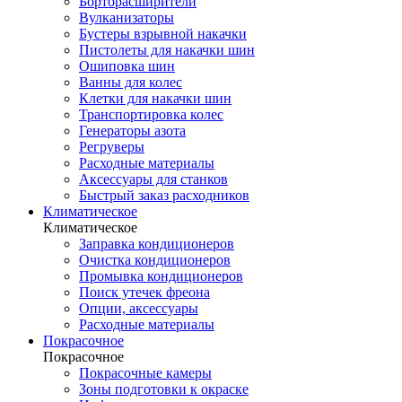
Борторасширители
Вулканизаторы
Бустеры взрывной накачки
Пистолеты для накачки шин
Ошиповка шин
Ванны для колес
Клетки для накачки шин
Транспортировка колес
Генераторы азота
Регруверы
Расходные материалы
Аксессуары для станков
Быстрый заказ расходников
Климатическое
Климатическое
Заправка кондиционеров
Очистка кондиционеров
Промывка кондиционеров
Поиск утечек фреона
Опции, аксессуары
Расходные материалы
Покрасочное
Покрасочное
Покрасочные камеры
Зоны подготовки к окраске