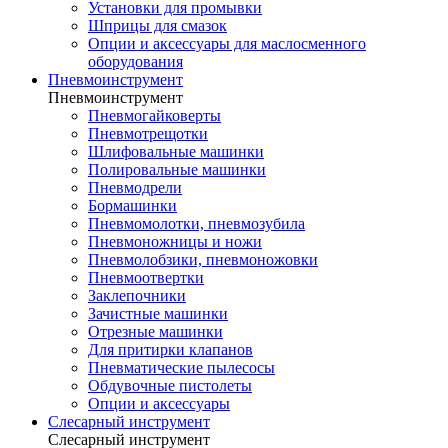
Установки для промывки
Шприцы для смазок
Опции и аксессуары для маслосменного
оборудования
Пневмоинструмент
Пневмоинструмент
Пневмогайковерты
Пневмотрещотки
Шлифовальные машинки
Полировальные машинки
Пневмодрели
Бормашинки
Пневмомолотки, пневмозубила
Пневмоножницы и ножи
Пневмолобзики, пневмоножовки
Пневмоотвертки
Заклепочники
Зачистные машинки
Отрезные машинки
Для притирки клапанов
Пневматические пылесосы
Обдувочные пистолеты
Опции и аксессуары
Слесарный инструмент
Слесарный инструмент