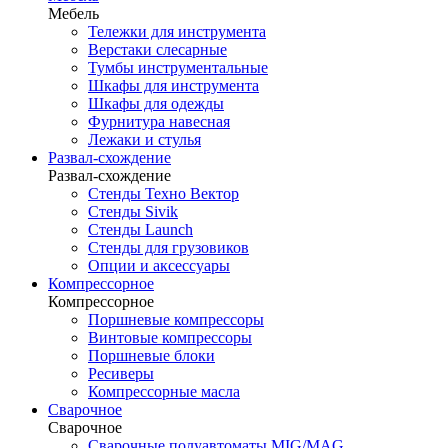
Мебель
Тележки для инструмента
Верстаки слесарные
Тумбы инструментальные
Шкафы для инструмента
Шкафы для одежды
Фурнитура навесная
Лежаки и стулья
Развал-схождение
Развал-схождение
Стенды Техно Вектор
Стенды Sivik
Стенды Launch
Стенды для грузовиков
Опции и аксессуары
Компрессорное
Компрессорное
Поршневые компрессоры
Винтовые компрессоры
Поршневые блоки
Ресиверы
Компрессорные масла
Сварочное
Сварочное
Сварочные полуавтоматы MIG/MAG