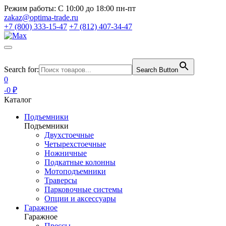
Режим работы:
С 10:00 до 18:00 пн-пт
zakaz@optima-trade.ru
+7 (800) 333-15-47
+7 (812) 407-34-47
Search for:
Search Button
0
-0 ₽
Каталог
Подъемники
Подъемники
Двухстоечные
Четырехстоечные
Ножничные
Подкатные колонны
Мотоподъемники
Траверсы
Парковочные системы
Опции и аксессуары
Гаражное
Гаражное
Прессы