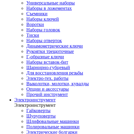
Универсальные наборы
Наборы в ложементах
Съемники
Наборы ключей
Воротки
Наборы головок
Тиски
Наборы отверток
Динамометрические ключи
Рукоятки трещоточные
Г-образные ключи
Наборы вставок-бит
Шарнирно-губцевый
Для восстановления резьбы
Электро-тех. работы
Выколотки, молотки, кувалды
Опции и аксессуары
Прочий инструмент
Электроинструмент
Электроинструмент
Гайковерты
Шуруповерты
Шлифовальные машинки
Полировальные машинки
Электрические болгарки