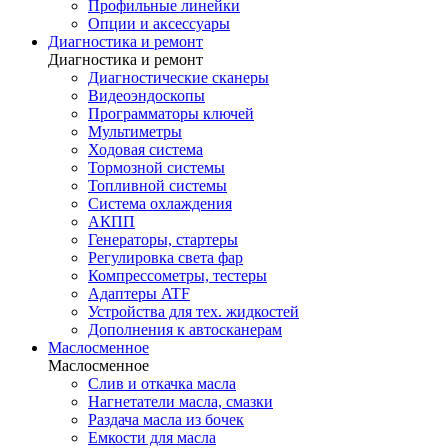
Профильные линейки
Опции и аксессуары
Диагностика и ремонт
Диагностика и ремонт
Диагностические сканеры
Видеоэндоскопы
Программаторы ключей
Мультиметры
Ходовая система
Тормозной системы
Топливной системы
Система охлаждения
АКПП
Генераторы, стартеры
Регулировка света фар
Компрессометры, тестеры
Адаптеры ATF
Устройства для тех. жидкостей
Дополнения к автосканерам
Маслосменное
Маслосменное
Слив и откачка масла
Нагнетатели масла, смазки
Раздача масла из бочек
Емкости для масла