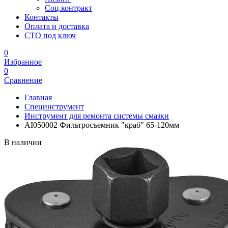
Соц.контракт
Контакты
Оплата и доставка
СТО под ключ
0
Избранное
0
Сравнение
Главная
Специнструмент
Инструмент для ремонта системы смазки
AI050002 Фильтросъемник "краб" 65-120мм
В наличии