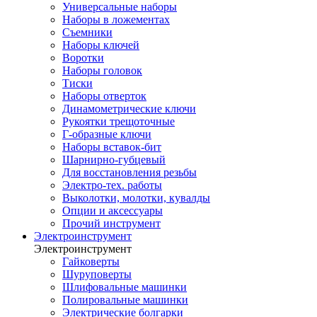
Универсальные наборы
Наборы в ложементах
Съемники
Наборы ключей
Воротки
Наборы головок
Тиски
Наборы отверток
Динамометрические ключи
Рукоятки трещоточные
Г-образные ключи
Наборы вставок-бит
Шарнирно-губцевый
Для восстановления резьбы
Электро-тех. работы
Выколотки, молотки, кувалды
Опции и аксессуары
Прочий инструмент
Электроинструмент
Электроинструмент
Гайковерты
Шуруповерты
Шлифовальные машинки
Полировальные машинки
Электрические болгарки