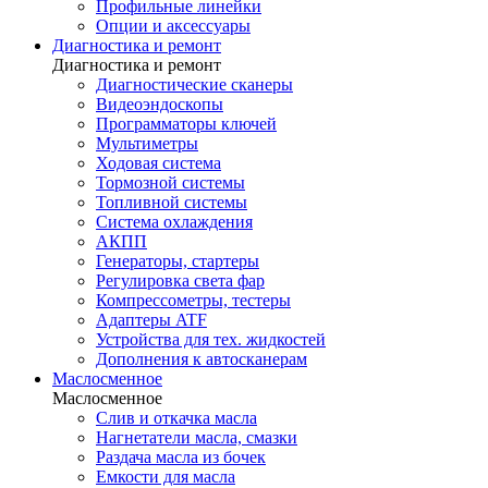
Профильные линейки
Опции и аксессуары
Диагностика и ремонт
Диагностика и ремонт
Диагностические сканеры
Видеоэндоскопы
Программаторы ключей
Мультиметры
Ходовая система
Тормозной системы
Топливной системы
Система охлаждения
АКПП
Генераторы, стартеры
Регулировка света фар
Компрессометры, тестеры
Адаптеры ATF
Устройства для тех. жидкостей
Дополнения к автосканерам
Маслосменное
Маслосменное
Слив и откачка масла
Нагнетатели масла, смазки
Раздача масла из бочек
Емкости для масла