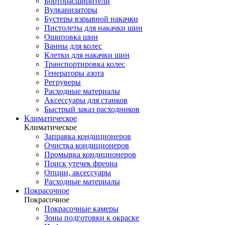
Борторасширители
Вулканизаторы
Бустеры взрывной накачки
Пистолеты для накачки шин
Ошиповка шин
Ванны для колес
Клетки для накачки шин
Транспортировка колес
Генераторы азота
Регруверы
Расходные материалы
Аксессуары для станков
Быстрый заказ расходников
Климатическое
Климатическое
Заправка кондиционеров
Очистка кондиционеров
Промывка кондиционеров
Поиск утечек фреона
Опции, аксессуары
Расходные материалы
Покрасочное
Покрасочное
Покрасочные камеры
Зоны подготовки к окраске