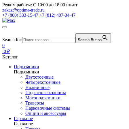
Режим работы:
С 10:00 до 18:00 пн-пт
zakaz@optima-trade.ru
+7 (800) 333-15-47
+7 (812) 407-34-47
Search for:
Search Button
0
-0 ₽
Каталог
Подъемники
Подъемники
Двухстоечные
Четырехстоечные
Ножничные
Подкатные колонны
Мотоподъемники
Траверсы
Парковочные системы
Опции и аксессуары
Гаражное
Гаражное
Прессы