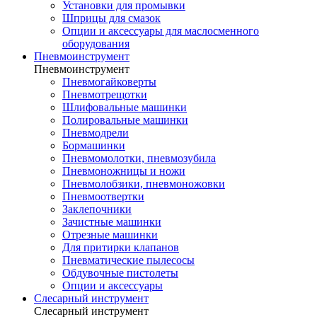
Установки для промывки
Шприцы для смазок
Опции и аксессуары для маслосменного
оборудования
Пневмоинструмент
Пневмоинструмент
Пневмогайковерты
Пневмотрещотки
Шлифовальные машинки
Полировальные машинки
Пневмодрели
Бормашинки
Пневмомолотки, пневмозубила
Пневмоножницы и ножи
Пневмолобзики, пневмоножовки
Пневмоотвертки
Заклепочники
Зачистные машинки
Отрезные машинки
Для притирки клапанов
Пневматические пылесосы
Обдувочные пистолеты
Опции и аксессуары
Слесарный инструмент
Слесарный инструмент