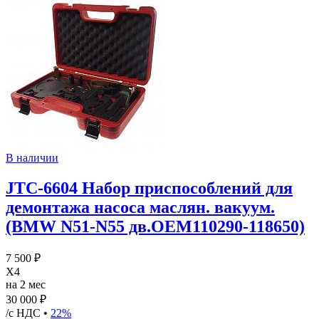
В наличии
JTC-6604 Набор приспособлений для
демонтажа насоса маслян. вакуум.
(BMW N51-N55 дв.OEM110290-118650)
7 500 ₽
X4
на 2 мес
30 000 ₽
/с НДС •
22%