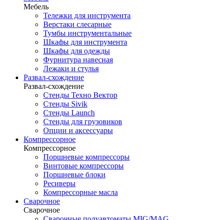
Мебель
Тележки для инструмента
Верстаки слесарные
Тумбы инструментальные
Шкафы для инструмента
Шкафы для одежды
Фурнитура навесная
Лежаки и стулья
Развал-схождение
Развал-схождение
Стенды Техно Вектор
Стенды Sivik
Стенды Launch
Стенды для грузовиков
Опции и аксессуары
Компрессорное
Компрессорное
Поршневые компрессоры
Винтовые компрессоры
Поршневые блоки
Ресиверы
Компрессорные масла
Сварочное
Сварочное
Сварочные полуавтоматы MIG/MAG