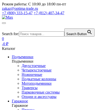
Режим работы:
С 10:00 до 18:00 пн-пт
zakaz@optima-trade.ru
+7 (800) 333-15-47
+7 (812) 407-34-47
Search for:
Search Button
0
-0 ₽
Каталог
Подъемники
Подъемники
Двухстоечные
Четырехстоечные
Ножничные
Подкатные колонны
Мотоподъемники
Траверсы
Парковочные системы
Опции и аксессуары
Гаражное
Гаражное
Прессы