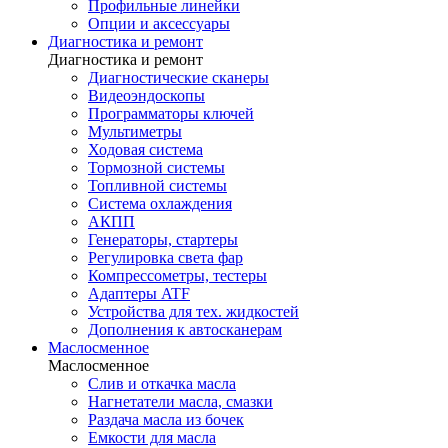
Профильные линейки
Опции и аксессуары
Диагностика и ремонт
Диагностика и ремонт
Диагностические сканеры
Видеоэндоскопы
Программаторы ключей
Мультиметры
Ходовая система
Тормозной системы
Топливной системы
Система охлаждения
АКПП
Генераторы, стартеры
Регулировка света фар
Компрессометры, тестеры
Адаптеры ATF
Устройства для тех. жидкостей
Дополнения к автосканерам
Маслосменное
Маслосменное
Слив и откачка масла
Нагнетатели масла, смазки
Раздача масла из бочек
Емкости для масла