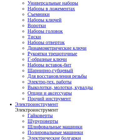
Универсальные наборы
Наборы в ложементах
Съемники
Наборы ключей
Воротки
Наборы головок
Тиски
Наборы отверток
Динамометрические ключи
Рукоятки трещоточные
Г-образные ключи
Наборы вставок-бит
Шарнирно-губцевый
Для восстановления резьбы
Электро-тех. работы
Выколотки, молотки, кувалды
Опции и аксессуары
Прочий инструмент
Электроинструмент
Электроинструмент
Гайковерты
Шуруповерты
Шлифовальные машинки
Полировальные машинки
Электрические болгарки