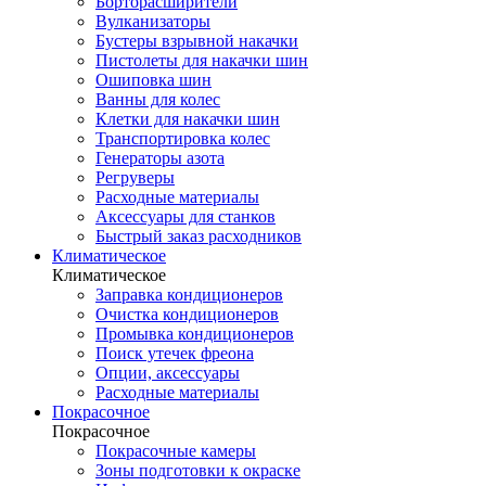
Борторасширители
Вулканизаторы
Бустеры взрывной накачки
Пистолеты для накачки шин
Ошиповка шин
Ванны для колес
Клетки для накачки шин
Транспортировка колес
Генераторы азота
Регруверы
Расходные материалы
Аксессуары для станков
Быстрый заказ расходников
Климатическое
Климатическое
Заправка кондиционеров
Очистка кондиционеров
Промывка кондиционеров
Поиск утечек фреона
Опции, аксессуары
Расходные материалы
Покрасочное
Покрасочное
Покрасочные камеры
Зоны подготовки к окраске