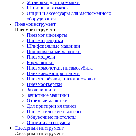
Установки для промывки
Шприцы для смазок
Опции и аксессуары для маслосменного
оборудования
Пневмоинструмент
Пневмоинструмент
Пневмогайковерты
Пневмотрещотки
Шлифовальные машинки
Полировальные машинки
Пневмодрели
Бормашинки
Пневмомолотки, пневмозубила
Пневмоножницы и ножи
Пневмолобзики, пневмоножовки
Пневмоотвертки
Заклепочники
Зачистные машинки
Отрезные машинки
Для притирки клапанов
Пневматические пылесосы
Обдувочные пистолеты
Опции и аксессуары
Слесарный инструмент
Слесарный инструмент