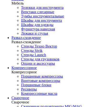
Мебель
Тележки для инструмента
Верстаки слесарные
Тумбы инструментальные
Шкафы для инструмента
Шкафы для одежды
Фурнитура навесная
Лежаки и стулья
Развал-схождение
Развал-схождение
Стенды Техно Вектор
Стенды Sivik
Стенды Launch
Стенды для грузовиков
Опции и аксессуары
Компрессорное
Компрессорное
Поршневые компрессоры
Винтовые компрессоры
Поршневые блоки
Ресиверы
Компрессорные масла
Сварочное
Сварочное
Сварочные полуавтоматы MIG/MAG