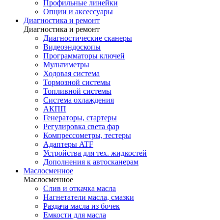
Профильные линейки
Опции и аксессуары
Диагностика и ремонт
Диагностика и ремонт
Диагностические сканеры
Видеоэндоскопы
Программаторы ключей
Мультиметры
Ходовая система
Тормозной системы
Топливной системы
Система охлаждения
АКПП
Генераторы, стартеры
Регулировка света фар
Компрессометры, тестеры
Адаптеры ATF
Устройства для тех. жидкостей
Дополнения к автосканерам
Маслосменное
Маслосменное
Слив и откачка масла
Нагнетатели масла, смазки
Раздача масла из бочек
Емкости для масла