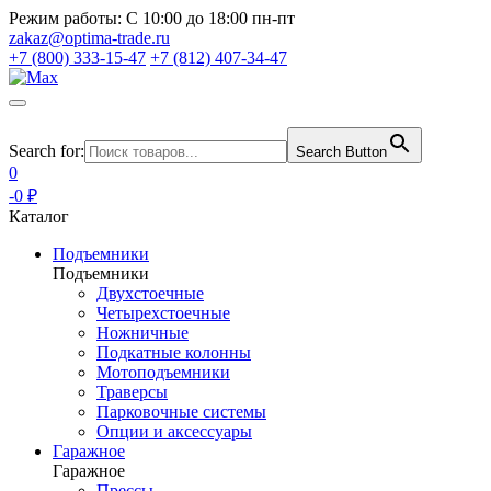
Режим работы:
С 10:00 до 18:00 пн-пт
zakaz@optima-trade.ru
+7 (800) 333-15-47
+7 (812) 407-34-47
Search for:
Search Button
0
-0 ₽
Каталог
Подъемники
Подъемники
Двухстоечные
Четырехстоечные
Ножничные
Подкатные колонны
Мотоподъемники
Траверсы
Парковочные системы
Опции и аксессуары
Гаражное
Гаражное
Прессы