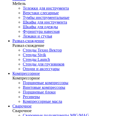
Мебель
Тележки для инструмента
Верстаки слесарные
Тумбы инструментальные
Шкафы для инструмента
Шкафы для одежды
Фурнитура навесная
Лежаки и стулья
Развал-схождение
Развал-схождение
Стенды Техно Вектор
Стенды Sivik
Стенды Launch
Стенды для грузовиков
Опции и аксессуары
Компрессорное
Компрессорное
Поршневые компрессоры
Винтовые компрессоры
Поршневые блоки
Ресиверы
Компрессорные масла
Сварочное
Сварочное
Сварочные полуавтоматы MIG/MAG