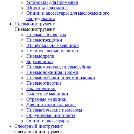
Установки для промывки
Шприцы для смазок
Опции и аксессуары для маслосменного
оборудования
Пневмоинструмент
Пневмоинструмент
Пневмогайковерты
Пневмотрещотки
Шлифовальные машинки
Полировальные машинки
Пневмодрели
Бормашинки
Пневмомолотки, пневмозубила
Пневмоножницы и ножи
Пневмолобзики, пневмоножовки
Пневмоотвертки
Заклепочники
Зачистные машинки
Отрезные машинки
Для притирки клапанов
Пневматические пылесосы
Обдувочные пистолеты
Опции и аксессуары
Слесарный инструмент
Слесарный инструмент