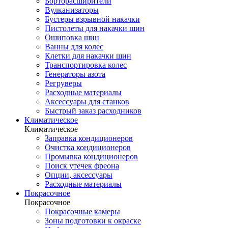
Борторасширители
Вулканизаторы
Бустеры взрывной накачки
Пистолеты для накачки шин
Ошиповка шин
Ванны для колес
Клетки для накачки шин
Транспортировка колес
Генераторы азота
Регруверы
Расходные материалы
Аксессуары для станков
Быстрый заказ расходников
Климатическое
Климатическое
Заправка кондиционеров
Очистка кондиционеров
Промывка кондиционеров
Поиск утечек фреона
Опции, аксессуары
Расходные материалы
Покрасочное
Покрасочное
Покрасочные камеры
Зоны подготовки к окраске