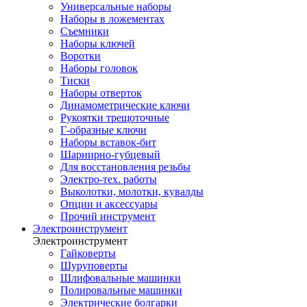
Универсальные наборы
Наборы в ложементах
Съемники
Наборы ключей
Воротки
Наборы головок
Тиски
Наборы отверток
Динамометрические ключи
Рукоятки трещоточные
Г-образные ключи
Наборы вставок-бит
Шарнирно-губцевый
Для восстановления резьбы
Электро-тех. работы
Выколотки, молотки, кувалды
Опции и аксессуары
Прочий инструмент
Электроинструмент
Электроинструмент
Гайковерты
Шуруповерты
Шлифовальные машинки
Полировальные машинки
Электрические болгарки