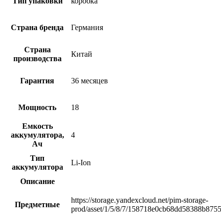
Тип упаковки
коробка
Страна бренда
Германия
Страна
Китай
производства
Гарантия
36 месяцев
Мощность
18
Емкость
аккумулятора,
4
Ач
Тип
Li-Ion
аккумулятора
Описание
https://storage.yandexcloud.net/pim-storage-
Предметные
prod/asset/1/5/8/7/158718e0cb68dd58388b87