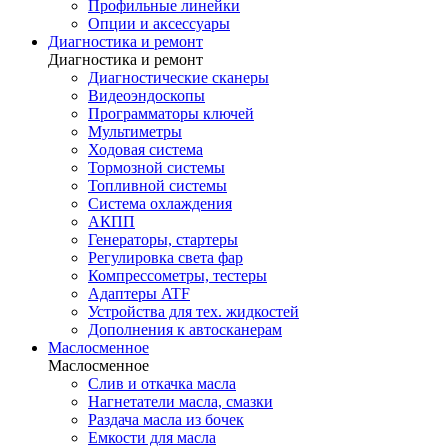
Профильные линейки
Опции и аксессуары
Диагностика и ремонт
Диагностика и ремонт
Диагностические сканеры
Видеоэндоскопы
Программаторы ключей
Мультиметры
Ходовая система
Тормозной системы
Топливной системы
Система охлаждения
АКПП
Генераторы, стартеры
Регулировка света фар
Компрессометры, тестеры
Адаптеры ATF
Устройства для тех. жидкостей
Дополнения к автосканерам
Маслосменное
Маслосменное
Слив и откачка масла
Нагнетатели масла, смазки
Раздача масла из бочек
Емкости для масла