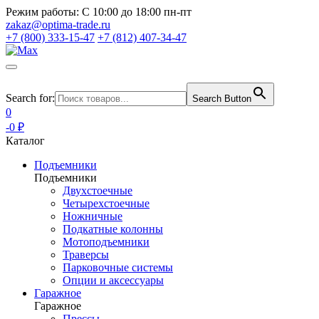
Режим работы:
С 10:00 до 18:00 пн-пт
zakaz@optima-trade.ru
+7 (800) 333-15-47
+7 (812) 407-34-47
Search for:
Search Button
0
-0 ₽
Каталог
Подъемники
Подъемники
Двухстоечные
Четырехстоечные
Ножничные
Подкатные колонны
Мотоподъемники
Траверсы
Парковочные системы
Опции и аксессуары
Гаражное
Гаражное
Прессы