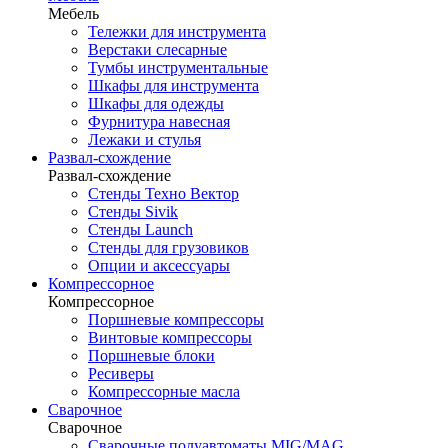
Мебель
Тележки для инструмента
Верстаки слесарные
Тумбы инструментальные
Шкафы для инструмента
Шкафы для одежды
Фурнитура навесная
Лежаки и стулья
Развал-схождение
Развал-схождение
Стенды Техно Вектор
Стенды Sivik
Стенды Launch
Стенды для грузовиков
Опции и аксессуары
Компрессорное
Компрессорное
Поршневые компрессоры
Винтовые компрессоры
Поршневые блоки
Ресиверы
Компрессорные масла
Сварочное
Сварочное
Сварочные полуавтоматы MIG/MAG