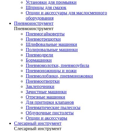
Установки для промывки
Шприцы для смазок
Опции и аксессуары для маслосменного
оборудования
Пневмоинструмент
Пневмоинструмент
Пневмогайковерты
Пневмотрещотки
Шлифовальные машинки
Полировальные машинки
Пневмодрели
Бормашинки
Пневмомолотки, пневмозубила
Пневмоножницы и ножи
Пневмолобзики, пневмоножовки
Пневмоотвертки
Заклепочники
Зачистные машинки
Отрезные машинки
Для притирки клапанов
Пневматические пылесосы
Обдувочные пистолеты
Опции и аксессуары
Слесарный инструмент
Слесарный инструмент