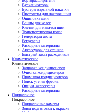
Борторасширители
Вулканизаторы
Бустеры взрывной накачки
Пистолеты для накачки шин
Ошиповка шин
Ванны для колес
Клетки для накачки шин
Транспортировка колес
Генераторы азота
Регруверы
Расходные материалы
Аксессуары для станков
Быстрый заказ расходников
Климатическое
Климатическое
Заправка кондиционеров
Очистка кондиционеров
Промывка кондиционеров
Поиск утечек фреона
Опции, аксессуары
Расходные материалы
Покрасочное
Покрасочное
Покрасочные камеры
Зоны подготовки к окраске