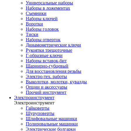
Универсальные наборы
Наборы в ложементах
Съемники
Наборы ключей
Воротки
Наборы головок
Тиски
Наборы отверток
Динамометрические ключи
Рукоятки трещоточные
Г-образные ключи
Наборы вставок-бит
Шарнирно-губцевый
Для восстановления резьбы
Электро-тех. работы
Выколотки, молотки, кувалды
Опции и аксессуары
Прочий инструмент
Электроинструмент
Электроинструмент
Гайковерты
Шуруповерты
Шлифовальные машинки
Полировальные машинки
Электрические болгарки