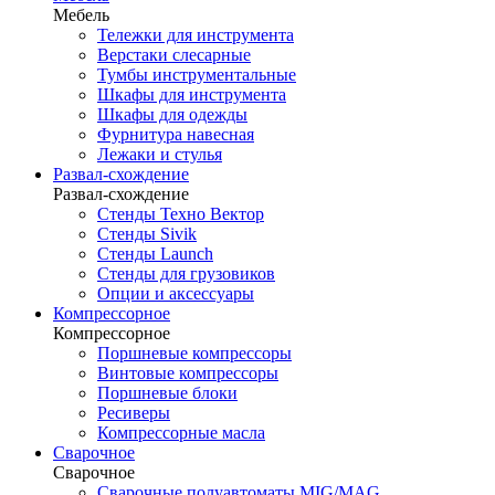
Мебель
Тележки для инструмента
Верстаки слесарные
Тумбы инструментальные
Шкафы для инструмента
Шкафы для одежды
Фурнитура навесная
Лежаки и стулья
Развал-схождение
Развал-схождение
Стенды Техно Вектор
Стенды Sivik
Стенды Launch
Стенды для грузовиков
Опции и аксессуары
Компрессорное
Компрессорное
Поршневые компрессоры
Винтовые компрессоры
Поршневые блоки
Ресиверы
Компрессорные масла
Сварочное
Сварочное
Сварочные полуавтоматы MIG/MAG