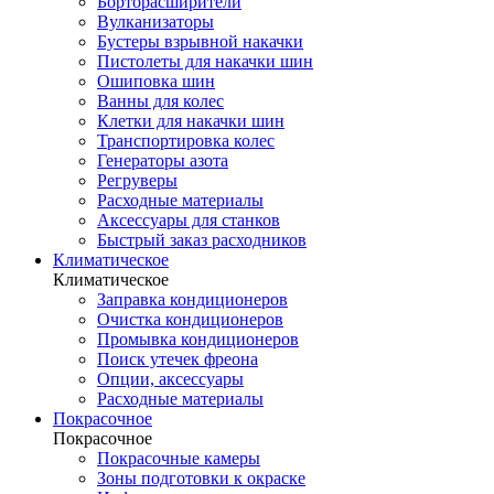
Борторасширители
Вулканизаторы
Бустеры взрывной накачки
Пистолеты для накачки шин
Ошиповка шин
Ванны для колес
Клетки для накачки шин
Транспортировка колес
Генераторы азота
Регруверы
Расходные материалы
Аксессуары для станков
Быстрый заказ расходников
Климатическое
Климатическое
Заправка кондиционеров
Очистка кондиционеров
Промывка кондиционеров
Поиск утечек фреона
Опции, аксессуары
Расходные материалы
Покрасочное
Покрасочное
Покрасочные камеры
Зоны подготовки к окраске