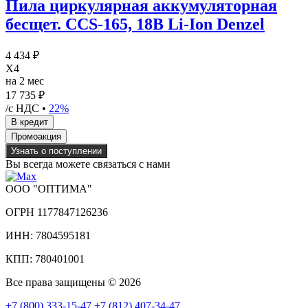
Пила циркулярная аккумуляторная
бесщет. CCS-165, 18В Li-Ion Denzel
4 434 ₽
X4
на 2 мес
17 735 ₽
/с НДС •
22%
Узнать о поступлении
Вы всегда можете связаться с нами
ООО "ОПТИМА"
ОГРН 1177847126236
ИНН: 7804595181
КПП: 780401001
Все права защищены © 2026
+7 (800) 333-15-47
+7 (812) 407-34-47