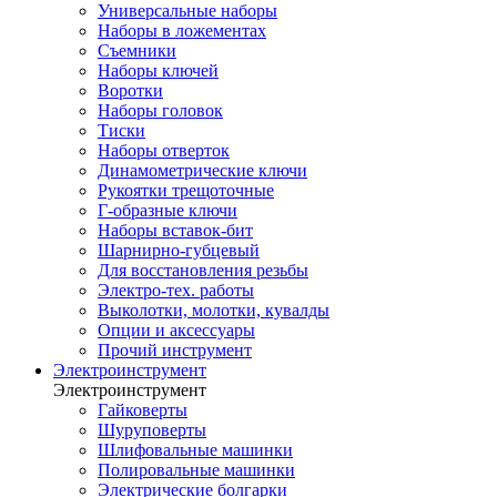
Универсальные наборы
Наборы в ложементах
Съемники
Наборы ключей
Воротки
Наборы головок
Тиски
Наборы отверток
Динамометрические ключи
Рукоятки трещоточные
Г-образные ключи
Наборы вставок-бит
Шарнирно-губцевый
Для восстановления резьбы
Электро-тех. работы
Выколотки, молотки, кувалды
Опции и аксессуары
Прочий инструмент
Электроинструмент
Электроинструмент
Гайковерты
Шуруповерты
Шлифовальные машинки
Полировальные машинки
Электрические болгарки