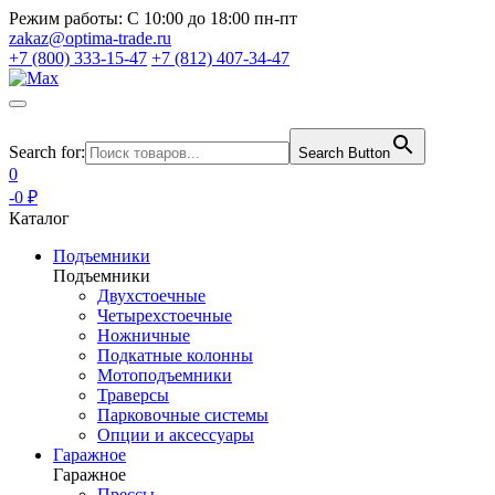
Режим работы:
С 10:00 до 18:00 пн-пт
zakaz@optima-trade.ru
+7 (800) 333-15-47
+7 (812) 407-34-47
Search for:
Search Button
0
-0 ₽
Каталог
Подъемники
Подъемники
Двухстоечные
Четырехстоечные
Ножничные
Подкатные колонны
Мотоподъемники
Траверсы
Парковочные системы
Опции и аксессуары
Гаражное
Гаражное
Прессы