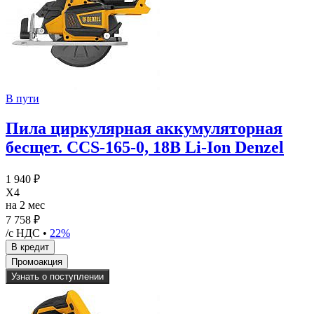
В пути
Пила циркулярная аккумуляторная
бесщет. CCS-165-0, 18В Li-Ion Denzel
1 940 ₽
X4
на 2 мес
7 758 ₽
/с НДС •
22%
Узнать о поступлении