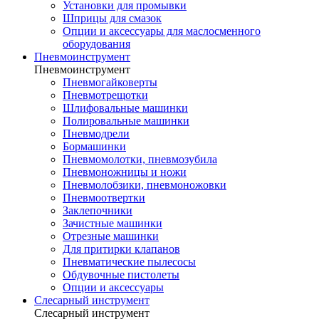
Установки для промывки
Шприцы для смазок
Опции и аксессуары для маслосменного
оборудования
Пневмоинструмент
Пневмоинструмент
Пневмогайковерты
Пневмотрещотки
Шлифовальные машинки
Полировальные машинки
Пневмодрели
Бормашинки
Пневмомолотки, пневмозубила
Пневмоножницы и ножи
Пневмолобзики, пневмоножовки
Пневмоотвертки
Заклепочники
Зачистные машинки
Отрезные машинки
Для притирки клапанов
Пневматические пылесосы
Обдувочные пистолеты
Опции и аксессуары
Слесарный инструмент
Слесарный инструмент