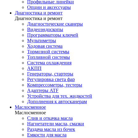
Профильные линейки
Опции и аксессуары
Диагностика и ремонт
Диагностика и ремонт
Диагностические сканеры
Видеоэндоскопы
Программаторы ключей
Мультиметры
Ходовая система
Тормозной системы
Топливной системы
Система охлаждения
АКПП
Генераторы, стартеры
Регулировка света фар
Компрессометры, тестеры
Адаптеры ATF
Устройства для тех. жидкостей
Дополнения к автосканерам
Маслосменное
Маслосменное
Слив и откачка масла
Нагнетатели масла, смазки
Раздача масла из бочек
Емкости для масла