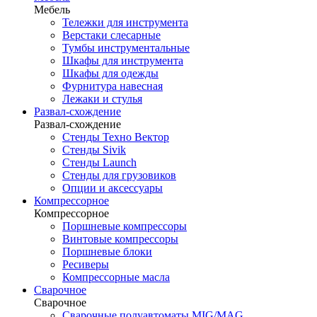
Мебель
Тележки для инструмента
Верстаки слесарные
Тумбы инструментальные
Шкафы для инструмента
Шкафы для одежды
Фурнитура навесная
Лежаки и стулья
Развал-схождение
Развал-схождение
Стенды Техно Вектор
Стенды Sivik
Стенды Launch
Стенды для грузовиков
Опции и аксессуары
Компрессорное
Компрессорное
Поршневые компрессоры
Винтовые компрессоры
Поршневые блоки
Ресиверы
Компрессорные масла
Сварочное
Сварочное
Сварочные полуавтоматы MIG/MAG