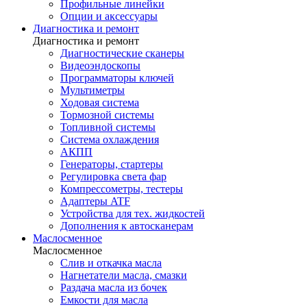
Профильные линейки
Опции и аксессуары
Диагностика и ремонт
Диагностика и ремонт
Диагностические сканеры
Видеоэндоскопы
Программаторы ключей
Мультиметры
Ходовая система
Тормозной системы
Топливной системы
Система охлаждения
АКПП
Генераторы, стартеры
Регулировка света фар
Компрессометры, тестеры
Адаптеры ATF
Устройства для тех. жидкостей
Дополнения к автосканерам
Маслосменное
Маслосменное
Слив и откачка масла
Нагнетатели масла, смазки
Раздача масла из бочек
Емкости для масла