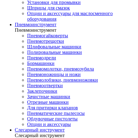
Установки для промывки
Шприцы для смазок
Опции и аксессуары для маслосменного
оборудования
Пневмоинструмент
Пневмоинструмент
Пневмогайковерты
Пневмотрещотки
Шлифовальные машинки
Полировальные машинки
Пневмодрели
Бормашинки
Пневмомолотки, пневмозубила
Пневмоножницы и ножи
Пневмолобзики, пневмоножовки
Пневмоотвертки
Заклепочники
Зачистные машинки
Отрезные машинки
Для притирки клапанов
Пневматические пылесосы
Обдувочные пистолеты
Опции и аксессуары
Слесарный инструмент
Слесарный инструмент