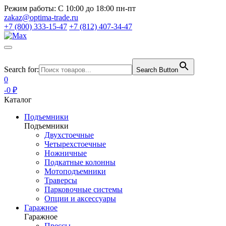
Режим работы:
С 10:00 до 18:00 пн-пт
zakaz@optima-trade.ru
+7 (800) 333-15-47
+7 (812) 407-34-47
Search for:
Search Button
0
-0 ₽
Каталог
Подъемники
Подъемники
Двухстоечные
Четырехстоечные
Ножничные
Подкатные колонны
Мотоподъемники
Траверсы
Парковочные системы
Опции и аксессуары
Гаражное
Гаражное
Прессы