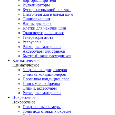
Борторасширители
Вулканизаторы
Бустеры взрывной накачки
Пистолеты для накачки шин
Ошиповка шин
Ванны для колес
Клетки для накачки шин
Транспортировка колес
Генераторы азота
Регруверы
Расходные материалы
Аксессуары для станков
Быстрый заказ расходников
Климатическое
Климатическое
Заправка кондиционеров
Очистка кондиционеров
Промывка кондиционеров
Поиск утечек фреона
Опции, аксессуары
Расходные материалы
Покрасочное
Покрасочное
Покрасочные камеры
Зоны подготовки к окраске