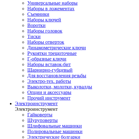
Универсальные наборы
Наборы в ложементах
Съемники
Наборы ключей
Воротки
Наборы головок
Тиски
Наборы отверток
Динамометрические ключи
Рукоятки трещоточные
Г-образные ключи
Наборы вставок-бит
Шарнирно-губцевый
Для восстановления резьбы
Электро-тех. работы
Выколотки, молотки, кувалды
Опции и аксессуары
Прочий инструмент
Электроинструмент
Электроинструмент
Гайковерты
Шуруповерты
Шлифовальные машинки
Полировальные машинки
Электрические болгарки