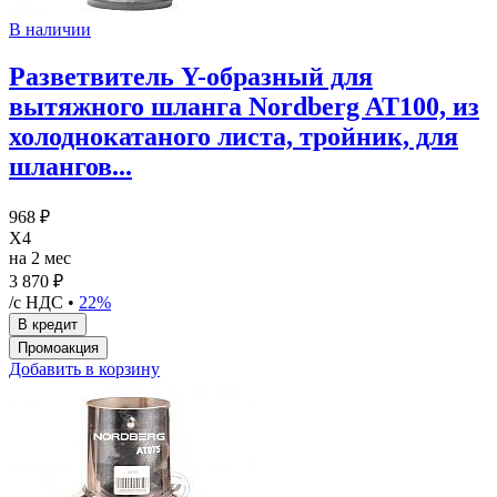
В наличии
Разветвитель Y-образный для
вытяжного шланга Nordberg AT100, из
холоднокатаного листа, тройник, для
шлангов...
968 ₽
X4
на 2 мес
3 870 ₽
/с НДС •
22%
Добавить в корзину