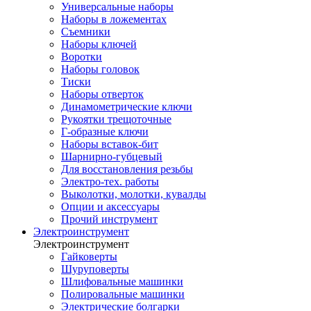
Универсальные наборы
Наборы в ложементах
Съемники
Наборы ключей
Воротки
Наборы головок
Тиски
Наборы отверток
Динамометрические ключи
Рукоятки трещоточные
Г-образные ключи
Наборы вставок-бит
Шарнирно-губцевый
Для восстановления резьбы
Электро-тех. работы
Выколотки, молотки, кувалды
Опции и аксессуары
Прочий инструмент
Электроинструмент
Электроинструмент
Гайковерты
Шуруповерты
Шлифовальные машинки
Полировальные машинки
Электрические болгарки