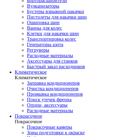
Борторасширители
Вулканизаторы
Бустеры взрывной накачки
Пистолеты для накачки шин
Ошиповка шин
Ванны для колес
Клетки для накачки шин
Транспортировка колес
Генераторы азота
Регруверы
Расходные материалы
Аксессуары для станков
Быстрый заказ расходников
Климатическое
Климатическое
Заправка кондиционеров
Очистка кондиционеров
Промывка кондиционеров
Поиск утечек фреона
Опции, аксессуары
Расходные материалы
Покрасочное
Покрасочное
Покрасочные камеры
Зоны подготовки к окраске