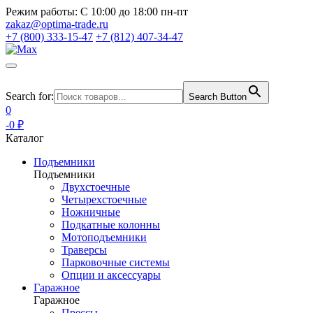
Режим работы:
С 10:00 до 18:00 пн-пт
zakaz@optima-trade.ru
+7 (800) 333-15-47
+7 (812) 407-34-47
Search for:
Search Button
0
-0 ₽
Каталог
Подъемники
Подъемники
Двухстоечные
Четырехстоечные
Ножничные
Подкатные колонны
Мотоподъемники
Траверсы
Парковочные системы
Опции и аксессуары
Гаражное
Гаражное
Прессы