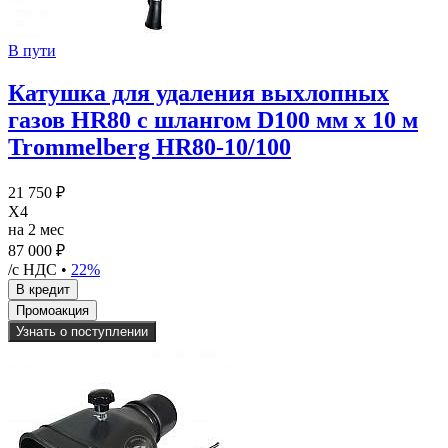
В пути
Катушка для удаления выхлопных
газов HR80 с шлангом D100 мм х 10 м
Trommelberg HR80-10/100
21 750 ₽
X4
на 2 мес
87 000 ₽
/с НДС •
22%
Узнать о поступлении