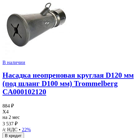
В наличии
Насадка неопреновая круглая D120 мм
(под шланг D100 мм) Trommelberg
CA000102120
884 ₽
X4
на 2 мес
3 537 ₽
/с НДС •
22%