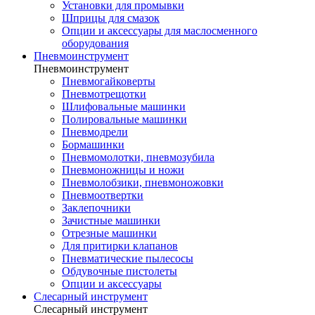
Установки для промывки
Шприцы для смазок
Опции и аксессуары для маслосменного
оборудования
Пневмоинструмент
Пневмоинструмент
Пневмогайковерты
Пневмотрещотки
Шлифовальные машинки
Полировальные машинки
Пневмодрели
Бормашинки
Пневмомолотки, пневмозубила
Пневмоножницы и ножи
Пневмолобзики, пневмоножовки
Пневмоотвертки
Заклепочники
Зачистные машинки
Отрезные машинки
Для притирки клапанов
Пневматические пылесосы
Обдувочные пистолеты
Опции и аксессуары
Слесарный инструмент
Слесарный инструмент