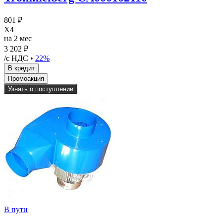
801 ₽
X4
на 2 мес
3 202 ₽
/с НДС •
22%
Узнать о поступлении
В пути