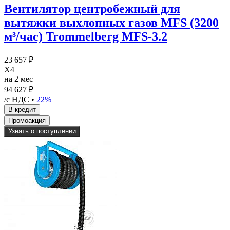
Вентилятор центробежный для
вытяжки выхлопных газов MFS (3200
м³/час) Trommelberg MFS-3.2
23 657 ₽
X4
на 2 мес
94 627 ₽
/с НДС •
22%
Узнать о поступлении