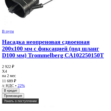
В пути
Насадка неопреновая сдвоенная
200x100 мм с фиксацией (под шланг
D100 мм) Trommelberg CA102250150T
2 922 ₽
X4
на 2 мес
11 689 ₽
/с НДС •
22%
Узнать о поступлении