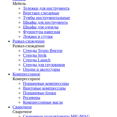
Мебель
Тележки для инструмента
Верстаки слесарные
Тумбы инструментальные
Шкафы для инструмента
Шкафы для одежды
Фурнитура навесная
Лежаки и стулья
Развал-схождение
Развал-схождение
Стенды Техно Вектор
Стенды Sivik
Стенды Launch
Стенды для грузовиков
Опции и аксессуары
Компрессорное
Компрессорное
Поршневые компрессоры
Винтовые компрессоры
Поршневые блоки
Ресиверы
Компрессорные масла
Сварочное
Сварочное
Сварочные полуавтоматы MIG/MAG