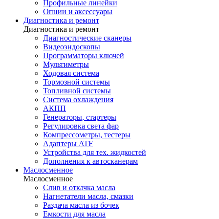
Профильные линейки
Опции и аксессуары
Диагностика и ремонт
Диагностика и ремонт
Диагностические сканеры
Видеоэндоскопы
Программаторы ключей
Мультиметры
Ходовая система
Тормозной системы
Топливной системы
Система охлаждения
АКПП
Генераторы, стартеры
Регулировка света фар
Компрессометры, тестеры
Адаптеры ATF
Устройства для тех. жидкостей
Дополнения к автосканерам
Маслосменное
Маслосменное
Слив и откачка масла
Нагнетатели масла, смазки
Раздача масла из бочек
Емкости для масла