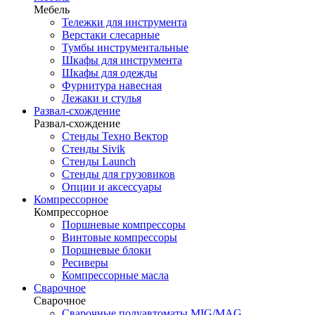
Мебель
Тележки для инструмента
Верстаки слесарные
Тумбы инструментальные
Шкафы для инструмента
Шкафы для одежды
Фурнитура навесная
Лежаки и стулья
Развал-схождение
Развал-схождение
Стенды Техно Вектор
Стенды Sivik
Стенды Launch
Стенды для грузовиков
Опции и аксессуары
Компрессорное
Компрессорное
Поршневые компрессоры
Винтовые компрессоры
Поршневые блоки
Ресиверы
Компрессорные масла
Сварочное
Сварочное
Сварочные полуавтоматы MIG/MAG