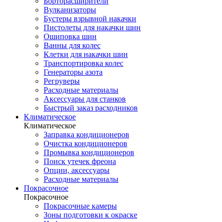
Борторасширители
Вулканизаторы
Бустеры взрывной накачки
Пистолеты для накачки шин
Ошиповка шин
Ванны для колес
Клетки для накачки шин
Транспортировка колес
Генераторы азота
Регруверы
Расходные материалы
Аксессуары для станков
Быстрый заказ расходников
Климатическое
Климатическое
Заправка кондиционеров
Очистка кондиционеров
Промывка кондиционеров
Поиск утечек фреона
Опции, аксессуары
Расходные материалы
Покрасочное
Покрасочное
Покрасочные камеры
Зоны подготовки к окраске