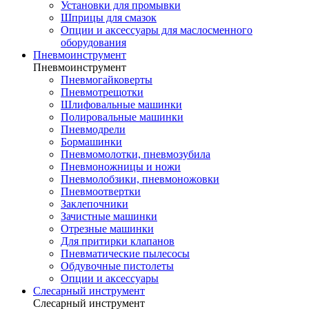
Установки для промывки
Шприцы для смазок
Опции и аксессуары для маслосменного
оборудования
Пневмоинструмент
Пневмоинструмент
Пневмогайковерты
Пневмотрещотки
Шлифовальные машинки
Полировальные машинки
Пневмодрели
Бормашинки
Пневмомолотки, пневмозубила
Пневмоножницы и ножи
Пневмолобзики, пневмоножовки
Пневмоотвертки
Заклепочники
Зачистные машинки
Отрезные машинки
Для притирки клапанов
Пневматические пылесосы
Обдувочные пистолеты
Опции и аксессуары
Слесарный инструмент
Слесарный инструмент