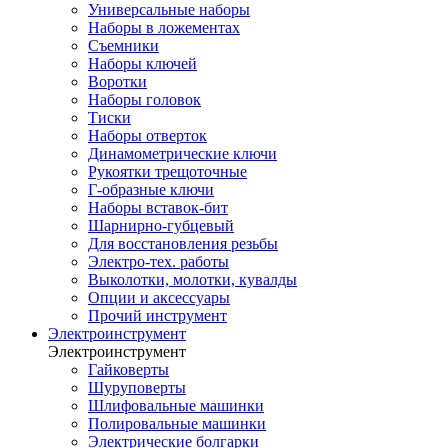
Универсальные наборы
Наборы в ложементах
Съемники
Наборы ключей
Воротки
Наборы головок
Тиски
Наборы отверток
Динамометрические ключи
Рукоятки трещоточные
Г-образные ключи
Наборы вставок-бит
Шарнирно-губцевый
Для восстановления резьбы
Электро-тех. работы
Выколотки, молотки, кувалды
Опции и аксессуары
Прочий инструмент
Электроинструмент
Электроинструмент
Гайковерты
Шуруповерты
Шлифовальные машинки
Полировальные машинки
Электрические болгарки