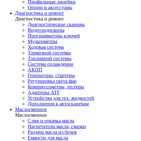
Профильные линейки
Опции и аксессуары
Диагностика и ремонт
Диагностика и ремонт
Диагностические сканеры
Видеоэндоскопы
Программаторы ключей
Мультиметры
Ходовая система
Тормозной системы
Топливной системы
Система охлаждения
АКПП
Генераторы, стартеры
Регулировка света фар
Компрессометры, тестеры
Адаптеры ATF
Устройства для тех. жидкостей
Дополнения к автосканерам
Маслосменное
Маслосменное
Слив и откачка масла
Нагнетатели масла, смазки
Раздача масла из бочек
Емкости для масла