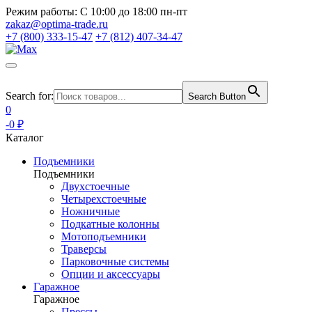
Режим работы:
С 10:00 до 18:00 пн-пт
zakaz@optima-trade.ru
+7 (800) 333-15-47
+7 (812) 407-34-47
Search for:
Search Button
0
-0 ₽
Каталог
Подъемники
Подъемники
Двухстоечные
Четырехстоечные
Ножничные
Подкатные колонны
Мотоподъемники
Траверсы
Парковочные системы
Опции и аксессуары
Гаражное
Гаражное
Прессы