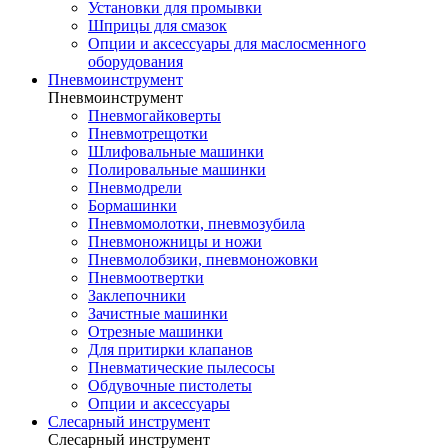
Установки для промывки
Шприцы для смазок
Опции и аксессуары для маслосменного
оборудования
Пневмоинструмент
Пневмоинструмент
Пневмогайковерты
Пневмотрещотки
Шлифовальные машинки
Полировальные машинки
Пневмодрели
Бормашинки
Пневмомолотки, пневмозубила
Пневмоножницы и ножи
Пневмолобзики, пневмоножовки
Пневмоотвертки
Заклепочники
Зачистные машинки
Отрезные машинки
Для притирки клапанов
Пневматические пылесосы
Обдувочные пистолеты
Опции и аксессуары
Слесарный инструмент
Слесарный инструмент