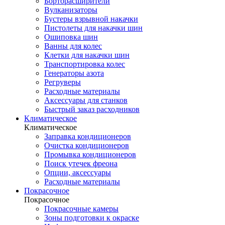
Борторасширители
Вулканизаторы
Бустеры взрывной накачки
Пистолеты для накачки шин
Ошиповка шин
Ванны для колес
Клетки для накачки шин
Транспортировка колес
Генераторы азота
Регруверы
Расходные материалы
Аксессуары для станков
Быстрый заказ расходников
Климатическое
Климатическое
Заправка кондиционеров
Очистка кондиционеров
Промывка кондиционеров
Поиск утечек фреона
Опции, аксессуары
Расходные материалы
Покрасочное
Покрасочное
Покрасочные камеры
Зоны подготовки к окраске