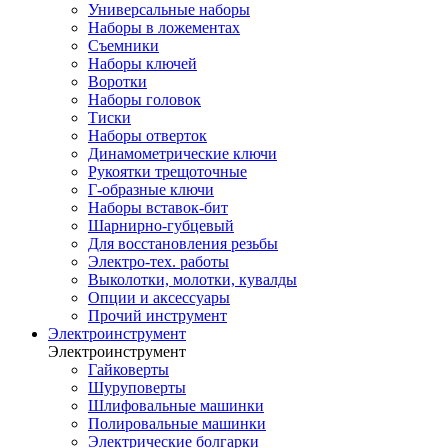
Универсальные наборы
Наборы в ложементах
Съемники
Наборы ключей
Воротки
Наборы головок
Тиски
Наборы отверток
Динамометрические ключи
Рукоятки трещоточные
Г-образные ключи
Наборы вставок-бит
Шарнирно-губцевый
Для восстановления резьбы
Электро-тех. работы
Выколотки, молотки, кувалды
Опции и аксессуары
Прочий инструмент
Электроинструмент
Электроинструмент
Гайковерты
Шуруповерты
Шлифовальные машинки
Полировальные машинки
Электрические болгарки