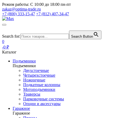
Режим работы:
С 10:00 до 18:00 пн-пт
zakaz@optima-trade.ru
+7 (800) 333-15-47
+7 (812) 407-34-47
Search for:
Search Button
0
-0 ₽
Каталог
Подъемники
Подъемники
Двухстоечные
Четырехстоечные
Ножничные
Подкатные колонны
Мотоподъемники
Траверсы
Парковочные системы
Опции и аксессуары
Гаражное
Гаражное
Прессы