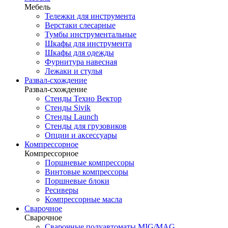
Мебель
Тележки для инструмента
Верстаки слесарные
Тумбы инструментальные
Шкафы для инструмента
Шкафы для одежды
Фурнитура навесная
Лежаки и стулья
Развал-схождение
Развал-схождение
Стенды Техно Вектор
Стенды Sivik
Стенды Launch
Стенды для грузовиков
Опции и аксессуары
Компрессорное
Компрессорное
Поршневые компрессоры
Винтовые компрессоры
Поршневые блоки
Ресиверы
Компрессорные масла
Сварочное
Сварочное
Сварочные полуавтоматы MIG/MAG