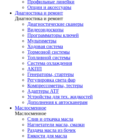
Профильные линейки
Опции и аксессуары
Диагностика и ремонт
Диагностика и ремонт
Диагностические сканеры
Видеоэндоскопы
Программаторы ключей
Мультиметры
Ходовая система
Тормозной системы
Топливной системы
Система охлаждения
АКПП
Генераторы, стартеры
Регулировка света фар
Компрессометры, тестеры
Адаптеры ATF
Устройства для тех. жидкостей
Дополнения к автосканерам
Маслосменное
Маслосменное
Слив и откачка масла
Нагнетатели масла, смазки
Раздача масла из бочек
Емкости для масла