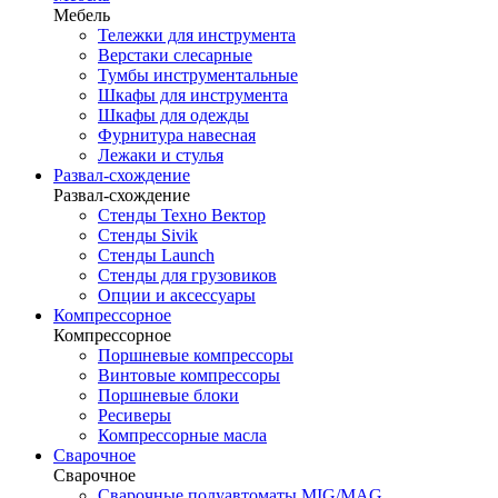
Мебель
Тележки для инструмента
Верстаки слесарные
Тумбы инструментальные
Шкафы для инструмента
Шкафы для одежды
Фурнитура навесная
Лежаки и стулья
Развал-схождение
Развал-схождение
Стенды Техно Вектор
Стенды Sivik
Стенды Launch
Стенды для грузовиков
Опции и аксессуары
Компрессорное
Компрессорное
Поршневые компрессоры
Винтовые компрессоры
Поршневые блоки
Ресиверы
Компрессорные масла
Сварочное
Сварочное
Сварочные полуавтоматы MIG/MAG