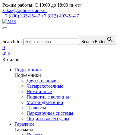
Режим работы:
С 10:00 до 18:00 пн-пт
zakaz@optima-trade.ru
+7 (800) 333-15-47
+7 (812) 407-34-47
Search for:
Search Button
0
-0 ₽
Каталог
Подъемники
Подъемники
Двухстоечные
Четырехстоечные
Ножничные
Подкатные колонны
Мотоподъемники
Траверсы
Парковочные системы
Опции и аксессуары
Гаражное
Гаражное
Прессы