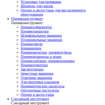
Установки для промывки
Шприцы для смазок
Опции и аксессуары для маслосменного
оборудования
Пневмоинструмент
Пневмоинструмент
Пневмогайковерты
Пневмотрещотки
Шлифовальные машинки
Полировальные машинки
Пневмодрели
Бормашинки
Пневмомолотки, пневмозубила
Пневмоножницы и ножи
Пневмолобзики, пневмоножовки
Пневмоотвертки
Заклепочники
Зачистные машинки
Отрезные машинки
Для притирки клапанов
Пневматические пылесосы
Обдувочные пистолеты
Опции и аксессуары
Слесарный инструмент
Слесарный инструмент