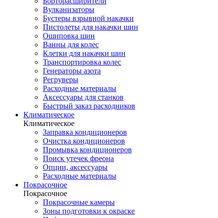
Борторасширители
Вулканизаторы
Бустеры взрывной накачки
Пистолеты для накачки шин
Ошиповка шин
Ванны для колес
Клетки для накачки шин
Транспортировка колес
Генераторы азота
Регруверы
Расходные материалы
Аксессуары для станков
Быстрый заказ расходников
Климатическое
Климатическое
Заправка кондиционеров
Очистка кондиционеров
Промывка кондиционеров
Поиск утечек фреона
Опции, аксессуары
Расходные материалы
Покрасочное
Покрасочное
Покрасочные камеры
Зоны подготовки к окраске