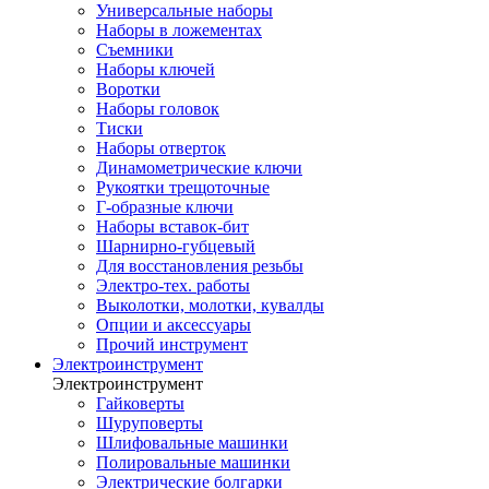
Универсальные наборы
Наборы в ложементах
Съемники
Наборы ключей
Воротки
Наборы головок
Тиски
Наборы отверток
Динамометрические ключи
Рукоятки трещоточные
Г-образные ключи
Наборы вставок-бит
Шарнирно-губцевый
Для восстановления резьбы
Электро-тех. работы
Выколотки, молотки, кувалды
Опции и аксессуары
Прочий инструмент
Электроинструмент
Электроинструмент
Гайковерты
Шуруповерты
Шлифовальные машинки
Полировальные машинки
Электрические болгарки