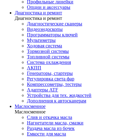
Профильные линейки
Опции и аксессуары
Диагностика и ремонт
Диагностика и ремонт
Диагностические сканеры
Видеоэндоскопы
Программаторы ключей
Мультиметры
Ходовая система
Тормозной системы
Топливной системы
Система охлаждения
АКПП
Генераторы, стартеры
Регулировка света фар
Компрессометры, тестеры
Адаптеры ATF
Устройства для тех. жидкостей
Дополнения к автосканерам
Маслосменное
Маслосменное
Слив и откачка масла
Нагнетатели масла, смазки
Раздача масла из бочек
Емкости для масла