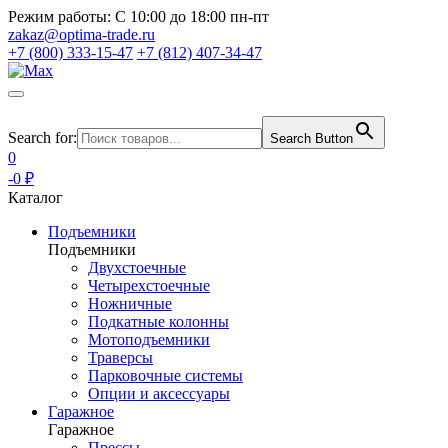
Режим работы:
С 10:00 до 18:00 пн-пт
zakaz@optima-trade.ru
+7 (800) 333-15-47
+7 (812) 407-34-47
Search for:
Search Button
0
-0 ₽
Каталог
Подъемники
Подъемники
Двухстоечные
Четырехстоечные
Ножничные
Подкатные колонны
Мотоподъемники
Траверсы
Парковочные системы
Опции и аксессуары
Гаражное
Гаражное
Прессы