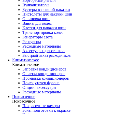
Борторасширители
Вулканизаторы
Бустеры взрывной накачки
Пистолеты для накачки шин
Ошиповка шин
Ванны для колес
Клетки для накачки шин
Транспортировка колес
Генераторы азота
Регруверы
Расходные материалы
Аксессуары для станков
Быстрый заказ расходников
Климатическое
Климатическое
Заправка кондиционеров
Очистка кондиционеров
Промывка кондиционеров
Поиск утечек фреона
Опции, аксессуары
Расходные материалы
Покрасочное
Покрасочное
Покрасочные камеры
Зоны подготовки к окраске