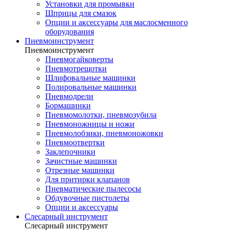
Установки для промывки
Шприцы для смазок
Опции и аксессуары для маслосменного
оборудования
Пневмоинструмент
Пневмоинструмент
Пневмогайковерты
Пневмотрещотки
Шлифовальные машинки
Полировальные машинки
Пневмодрели
Бормашинки
Пневмомолотки, пневмозубила
Пневмоножницы и ножи
Пневмолобзики, пневмоножовки
Пневмоотвертки
Заклепочники
Зачистные машинки
Отрезные машинки
Для притирки клапанов
Пневматические пылесосы
Обдувочные пистолеты
Опции и аксессуары
Слесарный инструмент
Слесарный инструмент