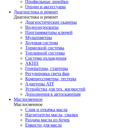
Профильные линейки
Опции и аксессуары
Диагностика и ремонт
Диагностика и ремонт
Диагностические сканеры
Видеоэндоскопы
Программаторы ключей
Мультиметры
Ходовая система
Тормозной системы
Топливной системы
Система охлаждения
АКПП
Генераторы, стартеры
Регулировка света фар
Компрессометры, тестеры
Адаптеры ATF
Устройства для тех. жидкостей
Дополнения к автосканерам
Маслосменное
Маслосменное
Слив и откачка масла
Нагнетатели масла, смазки
Раздача масла из бочек
Емкости для масла