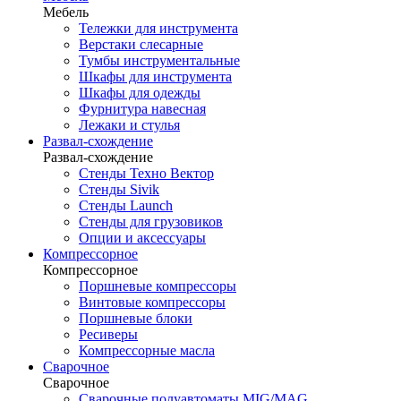
Мебель
Тележки для инструмента
Верстаки слесарные
Тумбы инструментальные
Шкафы для инструмента
Шкафы для одежды
Фурнитура навесная
Лежаки и стулья
Развал-схождение
Развал-схождение
Стенды Техно Вектор
Стенды Sivik
Стенды Launch
Стенды для грузовиков
Опции и аксессуары
Компрессорное
Компрессорное
Поршневые компрессоры
Винтовые компрессоры
Поршневые блоки
Ресиверы
Компрессорные масла
Сварочное
Сварочное
Сварочные полуавтоматы MIG/MAG