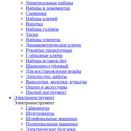
Универсальные наборы
Наборы в ложементах
Съемники
Наборы ключей
Воротки
Наборы головок
Тиски
Наборы отверток
Динамометрические ключи
Рукоятки трещоточные
Г-образные ключи
Наборы вставок-бит
Шарнирно-губцевый
Для восстановления резьбы
Электро-тех. работы
Выколотки, молотки, кувалды
Опции и аксессуары
Прочий инструмент
Электроинструмент
Электроинструмент
Гайковерты
Шуруповерты
Шлифовальные машинки
Полировальные машинки
Электрические болгарки