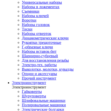
Универсальные наборы
Наборы в ложементах
Съемники
Наборы ключей
Воротки
Наборы головок
Тиски
Наборы отверток
Динамометрические ключи
Рукоятки трещоточные
Г-образные ключи
Наборы вставок-бит
Шарнирно-губцевый
Для восстановления резьбы
Электро-тех. работы
Выколотки, молотки, кувалды
Опции и аксессуары
Прочий инструмент
Электроинструмент
Электроинструмент
Гайковерты
Шуруповерты
Шлифовальные машинки
Полировальные машинки
Электрические болгарки