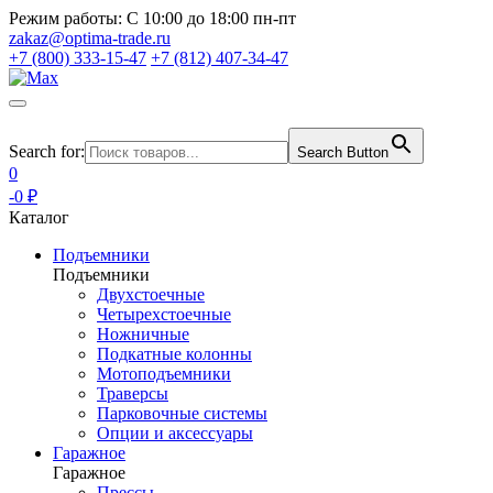
Режим работы:
С 10:00 до 18:00 пн-пт
zakaz@optima-trade.ru
+7 (800) 333-15-47
+7 (812) 407-34-47
Search for:
Search Button
0
-0 ₽
Каталог
Подъемники
Подъемники
Двухстоечные
Четырехстоечные
Ножничные
Подкатные колонны
Мотоподъемники
Траверсы
Парковочные системы
Опции и аксессуары
Гаражное
Гаражное
Прессы