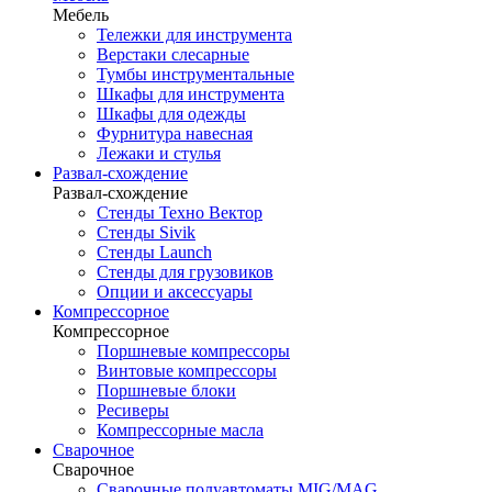
Мебель
Тележки для инструмента
Верстаки слесарные
Тумбы инструментальные
Шкафы для инструмента
Шкафы для одежды
Фурнитура навесная
Лежаки и стулья
Развал-схождение
Развал-схождение
Стенды Техно Вектор
Стенды Sivik
Стенды Launch
Стенды для грузовиков
Опции и аксессуары
Компрессорное
Компрессорное
Поршневые компрессоры
Винтовые компрессоры
Поршневые блоки
Ресиверы
Компрессорные масла
Сварочное
Сварочное
Сварочные полуавтоматы MIG/MAG