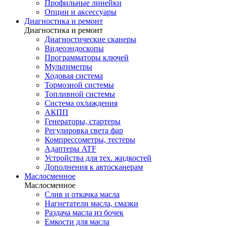
Профильные линейки
Опции и аксессуары
Диагностика и ремонт
Диагностика и ремонт
Диагностические сканеры
Видеоэндоскопы
Программаторы ключей
Мультиметры
Ходовая система
Тормозной системы
Топливной системы
Система охлаждения
АКПП
Генераторы, стартеры
Регулировка света фар
Компрессометры, тестеры
Адаптеры ATF
Устройства для тех. жидкостей
Дополнения к автосканерам
Маслосменное
Маслосменное
Слив и откачка масла
Нагнетатели масла, смазки
Раздача масла из бочек
Емкости для масла