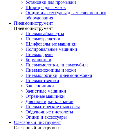
Установки для промывки
Шприцы для смазок
Опции и аксессуары для маслосменного
оборудования
Пневмоинструмент
Пневмоинструмент
Пневмогайковерты
Пневмотрещотки
Шлифовальные машинки
Полировальные машинки
Пневмодрели
Бормашинки
Пневмомолотки, пневмозубила
Пневмоножницы и ножи
Пневмолобзики, пневмоножовки
Пневмоотвертки
Заклепочники
Зачистные машинки
Отрезные машинки
Для притирки клапанов
Пневматические пылесосы
Обдувочные пистолеты
Опции и аксессуары
Слесарный инструмент
Слесарный инструмент