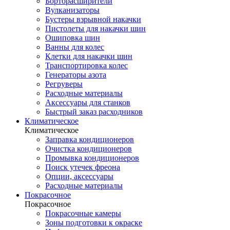
Борторасширители
Вулканизаторы
Бустеры взрывной накачки
Пистолеты для накачки шин
Ошиповка шин
Ванны для колес
Клетки для накачки шин
Транспортировка колес
Генераторы азота
Регруверы
Расходные материалы
Аксессуары для станков
Быстрый заказ расходников
Климатическое
Климатическое
Заправка кондиционеров
Очистка кондиционеров
Промывка кондиционеров
Поиск утечек фреона
Опции, аксессуары
Расходные материалы
Покрасочное
Покрасочное
Покрасочные камеры
Зоны подготовки к окраске