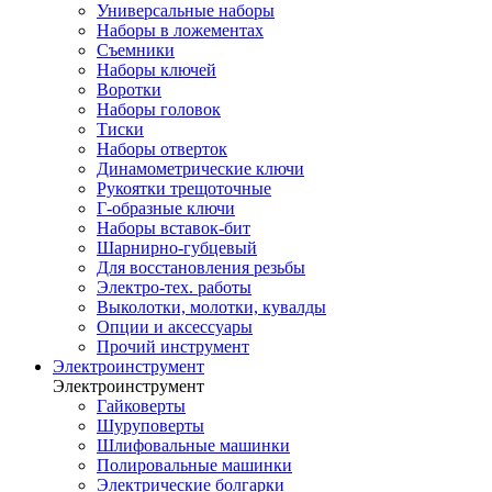
Универсальные наборы
Наборы в ложементах
Съемники
Наборы ключей
Воротки
Наборы головок
Тиски
Наборы отверток
Динамометрические ключи
Рукоятки трещоточные
Г-образные ключи
Наборы вставок-бит
Шарнирно-губцевый
Для восстановления резьбы
Электро-тех. работы
Выколотки, молотки, кувалды
Опции и аксессуары
Прочий инструмент
Электроинструмент
Электроинструмент
Гайковерты
Шуруповерты
Шлифовальные машинки
Полировальные машинки
Электрические болгарки