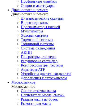
Профильные линейки
Опции и аксессуары
Диагностика и ремонт
Диагностика и ремонт
Диагностические сканеры
Видеоэндоскопы
Программаторы ключей
Мультиметры
Ходовая система
Тормозной системы
Топливной системы
Система охлаждения
АКПП
Генераторы, стартеры
Регулировка света фар
Компрессометры, тестеры
Адаптеры ATF
Устройства для тех. жидкостей
Дополнения к автосканерам
Маслосменное
Маслосменное
Слив и откачка масла
Нагнетатели масла, смазки
Раздача масла из бочек
Емкости для масла