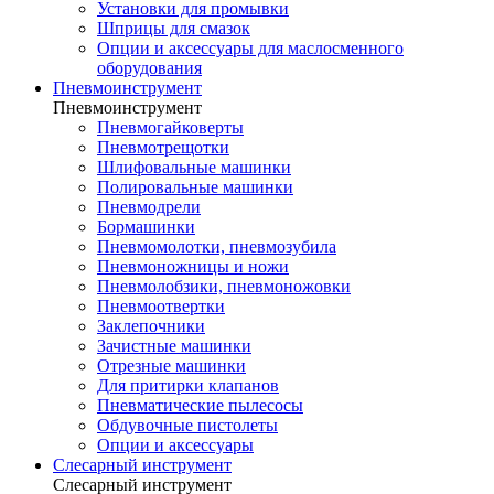
Установки для промывки
Шприцы для смазок
Опции и аксессуары для маслосменного
оборудования
Пневмоинструмент
Пневмоинструмент
Пневмогайковерты
Пневмотрещотки
Шлифовальные машинки
Полировальные машинки
Пневмодрели
Бормашинки
Пневмомолотки, пневмозубила
Пневмоножницы и ножи
Пневмолобзики, пневмоножовки
Пневмоотвертки
Заклепочники
Зачистные машинки
Отрезные машинки
Для притирки клапанов
Пневматические пылесосы
Обдувочные пистолеты
Опции и аксессуары
Слесарный инструмент
Слесарный инструмент