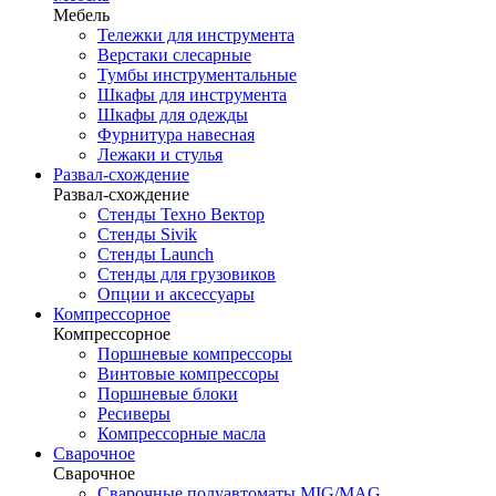
Мебель
Тележки для инструмента
Верстаки слесарные
Тумбы инструментальные
Шкафы для инструмента
Шкафы для одежды
Фурнитура навесная
Лежаки и стулья
Развал-схождение
Развал-схождение
Стенды Техно Вектор
Стенды Sivik
Стенды Launch
Стенды для грузовиков
Опции и аксессуары
Компрессорное
Компрессорное
Поршневые компрессоры
Винтовые компрессоры
Поршневые блоки
Ресиверы
Компрессорные масла
Сварочное
Сварочное
Сварочные полуавтоматы MIG/MAG