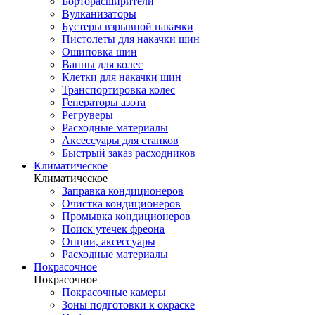
Борторасширители
Вулканизаторы
Бустеры взрывной накачки
Пистолеты для накачки шин
Ошиповка шин
Ванны для колес
Клетки для накачки шин
Транспортировка колес
Генераторы азота
Регруверы
Расходные материалы
Аксессуары для станков
Быстрый заказ расходников
Климатическое
Климатическое
Заправка кондиционеров
Очистка кондиционеров
Промывка кондиционеров
Поиск утечек фреона
Опции, аксессуары
Расходные материалы
Покрасочное
Покрасочное
Покрасочные камеры
Зоны подготовки к окраске