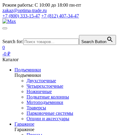
Режим работы:
С 10:00 до 18:00 пн-пт
zakaz@optima-trade.ru
+7 (800) 333-15-47
+7 (812) 407-34-47
Search for:
Search Button
0
-0 ₽
Каталог
Подъемники
Подъемники
Двухстоечные
Четырехстоечные
Ножничные
Подкатные колонны
Мотоподъемники
Траверсы
Парковочные системы
Опции и аксессуары
Гаражное
Гаражное
Прессы