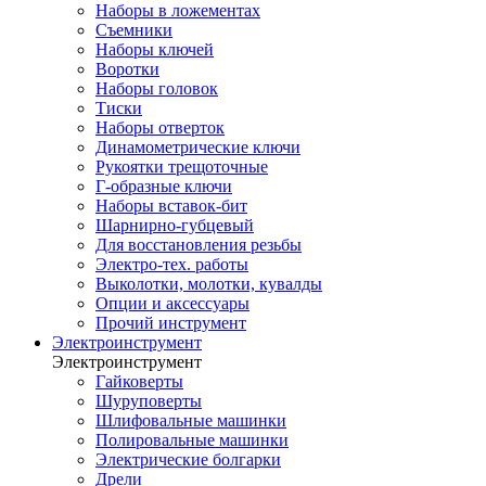
Наборы в ложементах
Съемники
Наборы ключей
Воротки
Наборы головок
Тиски
Наборы отверток
Динамометрические ключи
Рукоятки трещоточные
Г-образные ключи
Наборы вставок-бит
Шарнирно-губцевый
Для восстановления резьбы
Электро-тех. работы
Выколотки, молотки, кувалды
Опции и аксессуары
Прочий инструмент
Электроинструмент
Электроинструмент
Гайковерты
Шуруповерты
Шлифовальные машинки
Полировальные машинки
Электрические болгарки
Дрели