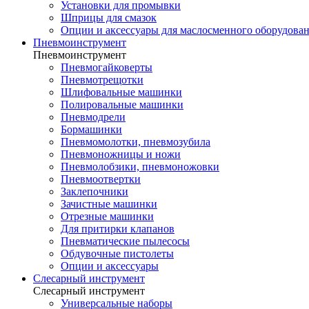
Установки для промывки
Шприцы для смазок
Опции и аксессуары для маслосменного оборудова
Пневмоинструмент
Пневмоинструмент
Пневмогайковерты
Пневмотрещотки
Шлифовальные машинки
Полировальные машинки
Пневмодрели
Бормашинки
Пневмомолотки, пневмозубила
Пневмоножницы и ножи
Пневмолобзики, пневмоножовки
Пневмоотвертки
Заклепочники
Зачистные машинки
Отрезные машинки
Для притирки клапанов
Пневматические пылесосы
Обдувочные пистолеты
Опции и аксессуары
Слесарный инструмент
Слесарный инструмент
Универсальные наборы