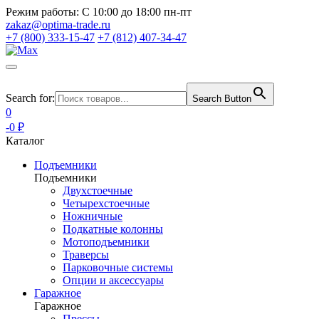
Режим работы:
С 10:00 до 18:00 пн-пт
zakaz@optima-trade.ru
+7 (800) 333-15-47
+7 (812) 407-34-47
Search for:
Search Button
0
-0 ₽
Каталог
Подъемники
Подъемники
Двухстоечные
Четырехстоечные
Ножничные
Подкатные колонны
Мотоподъемники
Траверсы
Парковочные системы
Опции и аксессуары
Гаражное
Гаражное
Прессы