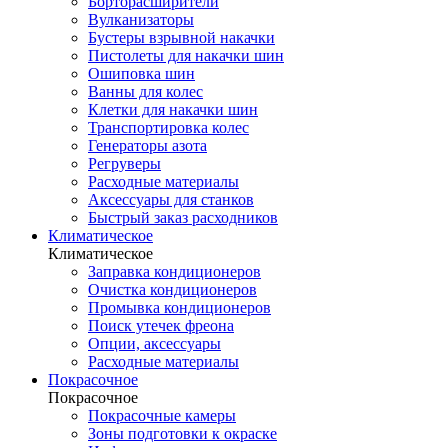
Борторасширители
Вулканизаторы
Бустеры взрывной накачки
Пистолеты для накачки шин
Ошиповка шин
Ванны для колес
Клетки для накачки шин
Транспортировка колес
Генераторы азота
Регруверы
Расходные материалы
Аксессуары для станков
Быстрый заказ расходников
Климатическое
Климатическое
Заправка кондиционеров
Очистка кондиционеров
Промывка кондиционеров
Поиск утечек фреона
Опции, аксессуары
Расходные материалы
Покрасочное
Покрасочное
Покрасочные камеры
Зоны подготовки к окраске