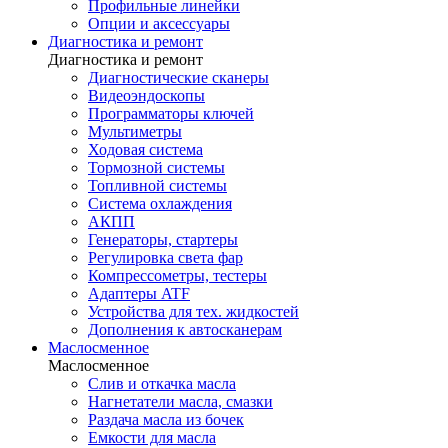
Профильные линейки
Опции и аксессуары
Диагностика и ремонт
Диагностика и ремонт
Диагностические сканеры
Видеоэндоскопы
Программаторы ключей
Мультиметры
Ходовая система
Тормозной системы
Топливной системы
Система охлаждения
АКПП
Генераторы, стартеры
Регулировка света фар
Компрессометры, тестеры
Адаптеры ATF
Устройства для тех. жидкостей
Дополнения к автосканерам
Маслосменное
Маслосменное
Слив и откачка масла
Нагнетатели масла, смазки
Раздача масла из бочек
Емкости для масла