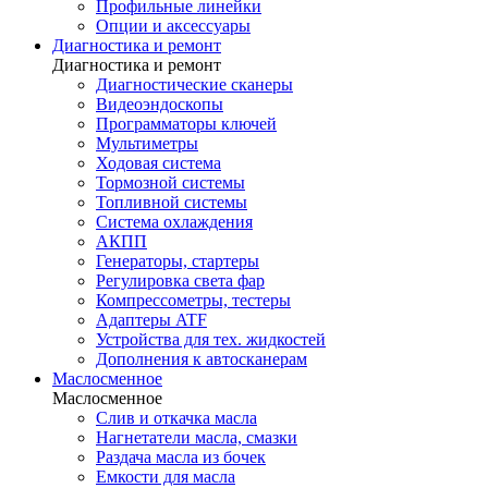
Профильные линейки
Опции и аксессуары
Диагностика и ремонт
Диагностика и ремонт
Диагностические сканеры
Видеоэндоскопы
Программаторы ключей
Мультиметры
Ходовая система
Тормозной системы
Топливной системы
Система охлаждения
АКПП
Генераторы, стартеры
Регулировка света фар
Компрессометры, тестеры
Адаптеры ATF
Устройства для тех. жидкостей
Дополнения к автосканерам
Маслосменное
Маслосменное
Слив и откачка масла
Нагнетатели масла, смазки
Раздача масла из бочек
Емкости для масла