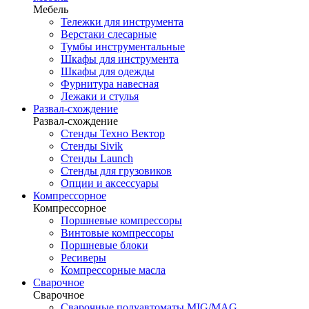
Мебель
Тележки для инструмента
Верстаки слесарные
Тумбы инструментальные
Шкафы для инструмента
Шкафы для одежды
Фурнитура навесная
Лежаки и стулья
Развал-схождение
Развал-схождение
Стенды Техно Вектор
Стенды Sivik
Стенды Launch
Стенды для грузовиков
Опции и аксессуары
Компрессорное
Компрессорное
Поршневые компрессоры
Винтовые компрессоры
Поршневые блоки
Ресиверы
Компрессорные масла
Сварочное
Сварочное
Сварочные полуавтоматы MIG/MAG