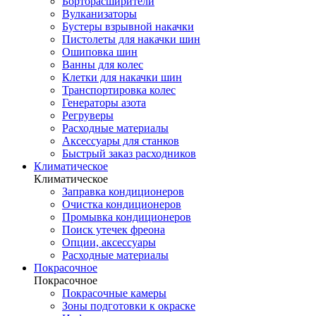
Борторасширители
Вулканизаторы
Бустеры взрывной накачки
Пистолеты для накачки шин
Ошиповка шин
Ванны для колес
Клетки для накачки шин
Транспортировка колес
Генераторы азота
Регруверы
Расходные материалы
Аксессуары для станков
Быстрый заказ расходников
Климатическое
Климатическое
Заправка кондиционеров
Очистка кондиционеров
Промывка кондиционеров
Поиск утечек фреона
Опции, аксессуары
Расходные материалы
Покрасочное
Покрасочное
Покрасочные камеры
Зоны подготовки к окраске