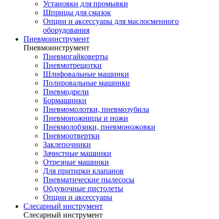
Установки для промывки
Шприцы для смазок
Опции и аксессуары для маслосменного
оборудования
Пневмоинструмент
Пневмоинструмент
Пневмогайковерты
Пневмотрещотки
Шлифовальные машинки
Полировальные машинки
Пневмодрели
Бормашинки
Пневмомолотки, пневмозубила
Пневмоножницы и ножи
Пневмолобзики, пневмоножовки
Пневмоотвертки
Заклепочники
Зачистные машинки
Отрезные машинки
Для притирки клапанов
Пневматические пылесосы
Обдувочные пистолеты
Опции и аксессуары
Слесарный инструмент
Слесарный инструмент