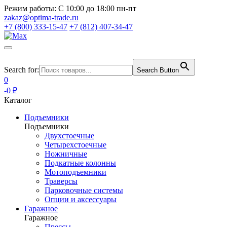
Режим работы:
С 10:00 до 18:00 пн-пт
zakaz@optima-trade.ru
+7 (800) 333-15-47
+7 (812) 407-34-47
Search for:
Search Button
0
-0 ₽
Каталог
Подъемники
Подъемники
Двухстоечные
Четырехстоечные
Ножничные
Подкатные колонны
Мотоподъемники
Траверсы
Парковочные системы
Опции и аксессуары
Гаражное
Гаражное
Прессы