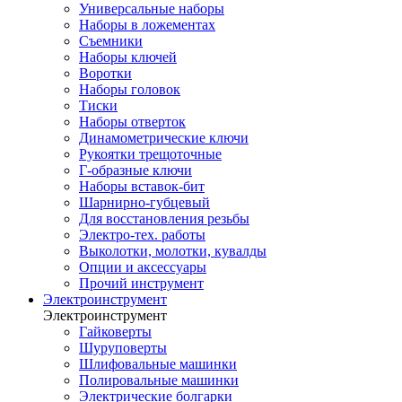
Универсальные наборы
Наборы в ложементах
Съемники
Наборы ключей
Воротки
Наборы головок
Тиски
Наборы отверток
Динамометрические ключи
Рукоятки трещоточные
Г-образные ключи
Наборы вставок-бит
Шарнирно-губцевый
Для восстановления резьбы
Электро-тех. работы
Выколотки, молотки, кувалды
Опции и аксессуары
Прочий инструмент
Электроинструмент
Электроинструмент
Гайковерты
Шуруповерты
Шлифовальные машинки
Полировальные машинки
Электрические болгарки