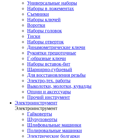
Универсальные наборы
Наборы в ложементах
Съемники
Наборы ключей
Воротки
Наборы головок
Тиски
Наборы отверток
Динамометрические ключи
Рукоятки трещоточные
Г-образные ключи
Наборы вставок-бит
Шарнирно-губцевый
Для восстановления резьбы
Электро-тех. работы
Выколотки, молотки, кувалды
Опции и аксессуары
Прочий инструмент
Электроинструмент
Электроинструмент
Гайковерты
Шуруповерты
Шлифовальные машинки
Полировальные машинки
Электрические болгарки