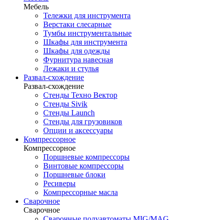
Мебель
Тележки для инструмента
Верстаки слесарные
Тумбы инструментальные
Шкафы для инструмента
Шкафы для одежды
Фурнитура навесная
Лежаки и стулья
Развал-схождение
Развал-схождение
Стенды Техно Вектор
Стенды Sivik
Стенды Launch
Стенды для грузовиков
Опции и аксессуары
Компрессорное
Компрессорное
Поршневые компрессоры
Винтовые компрессоры
Поршневые блоки
Ресиверы
Компрессорные масла
Сварочное
Сварочное
Сварочные полуавтоматы MIG/MAG