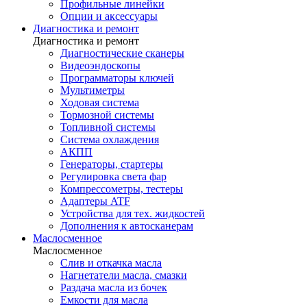
Профильные линейки
Опции и аксессуары
Диагностика и ремонт
Диагностика и ремонт
Диагностические сканеры
Видеоэндоскопы
Программаторы ключей
Мультиметры
Ходовая система
Тормозной системы
Топливной системы
Система охлаждения
АКПП
Генераторы, стартеры
Регулировка света фар
Компрессометры, тестеры
Адаптеры ATF
Устройства для тех. жидкостей
Дополнения к автосканерам
Маслосменное
Маслосменное
Слив и откачка масла
Нагнетатели масла, смазки
Раздача масла из бочек
Емкости для масла