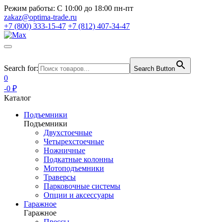
Режим работы:
С 10:00 до 18:00 пн-пт
zakaz@optima-trade.ru
+7 (800) 333-15-47
+7 (812) 407-34-47
Search for:
Search Button
0
-0 ₽
Каталог
Подъемники
Подъемники
Двухстоечные
Четырехстоечные
Ножничные
Подкатные колонны
Мотоподъемники
Траверсы
Парковочные системы
Опции и аксессуары
Гаражное
Гаражное
Прессы