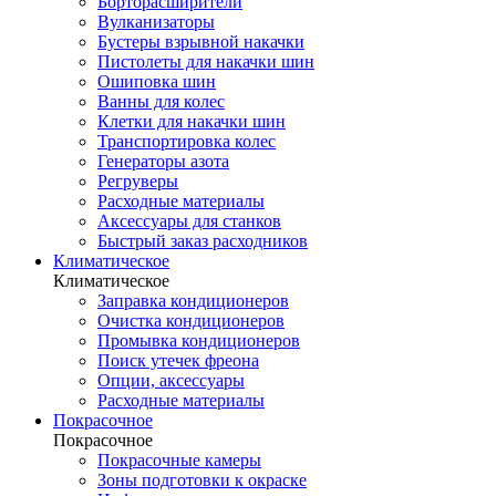
Борторасширители
Вулканизаторы
Бустеры взрывной накачки
Пистолеты для накачки шин
Ошиповка шин
Ванны для колес
Клетки для накачки шин
Транспортировка колес
Генераторы азота
Регруверы
Расходные материалы
Аксессуары для станков
Быстрый заказ расходников
Климатическое
Климатическое
Заправка кондиционеров
Очистка кондиционеров
Промывка кондиционеров
Поиск утечек фреона
Опции, аксессуары
Расходные материалы
Покрасочное
Покрасочное
Покрасочные камеры
Зоны подготовки к окраске