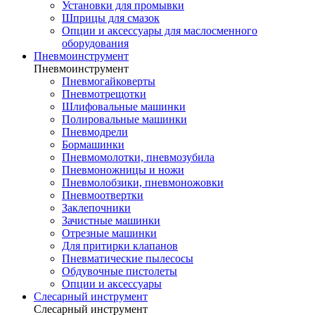
Установки для промывки
Шприцы для смазок
Опции и аксессуары для маслосменного
оборудования
Пневмоинструмент
Пневмоинструмент
Пневмогайковерты
Пневмотрещотки
Шлифовальные машинки
Полировальные машинки
Пневмодрели
Бормашинки
Пневмомолотки, пневмозубила
Пневмоножницы и ножи
Пневмолобзики, пневмоножовки
Пневмоотвертки
Заклепочники
Зачистные машинки
Отрезные машинки
Для притирки клапанов
Пневматические пылесосы
Обдувочные пистолеты
Опции и аксессуары
Слесарный инструмент
Слесарный инструмент