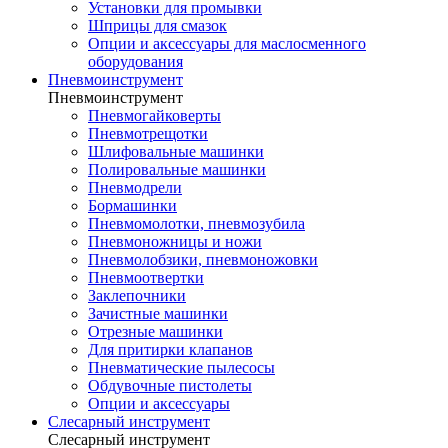
Установки для промывки
Шприцы для смазок
Опции и аксессуары для маслосменного
оборудования
Пневмоинструмент
Пневмоинструмент
Пневмогайковерты
Пневмотрещотки
Шлифовальные машинки
Полировальные машинки
Пневмодрели
Бормашинки
Пневмомолотки, пневмозубила
Пневмоножницы и ножи
Пневмолобзики, пневмоножовки
Пневмоотвертки
Заклепочники
Зачистные машинки
Отрезные машинки
Для притирки клапанов
Пневматические пылесосы
Обдувочные пистолеты
Опции и аксессуары
Слесарный инструмент
Слесарный инструмент