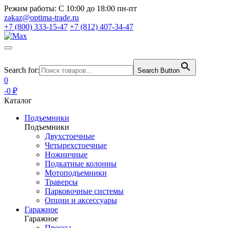
Режим работы:
С 10:00 до 18:00 пн-пт
zakaz@optima-trade.ru
+7 (800) 333-15-47
+7 (812) 407-34-47
Search for:
Search Button
0
-0 ₽
Каталог
Подъемники
Подъемники
Двухстоечные
Четырехстоечные
Ножничные
Подкатные колонны
Мотоподъемники
Траверсы
Парковочные системы
Опции и аксессуары
Гаражное
Гаражное
Прессы