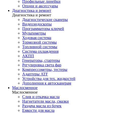
Профильные линейки
Опции и аксессуары
Диагностика и ремонт
Диагностика и ремонт
Диагностические сканеры
Видеоэндоскопы
Программаторы ключей
Мультиметры
Ходовая система
Тормозной системы
Топливной системы
Система охлаждения
АКПП
Генераторы, стартеры
Регулировка света фар
Компрессометры, тестеры
Адаптеры ATF
Устройства для тех. жидкостей
Дополнения к автосканерам
Маслосменное
Маслосменное
Слив и откачка масла
Нагнетатели масла, смазки
Раздача масла из бочек
Емкости для масла