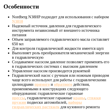
Особенности
Nordberg N38HP подходит для использования с набором
N3810
Надежный источник давления для гидравлического
инструмента независимый от внешнего источника
питания
Объем заправляемого гидравлического масла составляет
650 мл
Для контроля гидравлической жидкости имеется щуп
Выполняет роль преобразователя механической энергии
в гидравлическую
Создаваемое насосом давление позволяет применять его
в гидравлических системах с высоким давлением
Управление насосом производится рукояткой
Гидравлический насос с ручным или ножным приводом
чаще всего используют для работы с гидравлическими
цилиндрами
прямого
и
обратного
действия,
применяемыми в конструкциях следующего
оборудования: гидравлические гаражные
прессы
, гидравлические гаражные
краны
,
стяжки
пружин
подвески автомобилей,
наборы
гидравлических растяжек
для кузовного ремонта