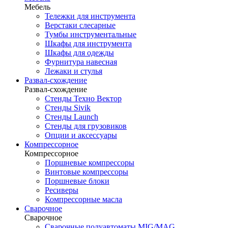
Мебель
Тележки для инструмента
Верстаки слесарные
Тумбы инструментальные
Шкафы для инструмента
Шкафы для одежды
Фурнитура навесная
Лежаки и стулья
Развал-схождение
Развал-схождение
Стенды Техно Вектор
Стенды Sivik
Стенды Launch
Стенды для грузовиков
Опции и аксессуары
Компрессорное
Компрессорное
Поршневые компрессоры
Винтовые компрессоры
Поршневые блоки
Ресиверы
Компрессорные масла
Сварочное
Сварочное
Сварочные полуавтоматы MIG/MAG