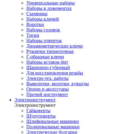
Универсальные наборы
Наборы в ложементах
Съемники
Наборы ключей
Воротки
Наборы головок
Тиски
Наборы отверток
Динамометрические ключи
Рукоятки трещоточные
Г-образные ключи
Наборы вставок-бит
Шарнирно-губцевый
Для восстановления резьбы
Электро-тех. работы
Выколотки, молотки, кувалды
Опции и аксессуары
Прочий инструмент
Электроинструмент
Электроинструмент
Гайковерты
Шуруповерты
Шлифовальные машинки
Полировальные машинки
Электрические болгарки