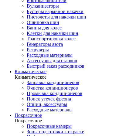
Борторасширители
Вулканизаторы
Бустеры взрывной накачки
Пистолеты для накачки шин
Ошиповка шин
Ванны для колес
Клетки для накачки шин
Транспортировка колес
Генераторы азота
Регруверы
Расходные материалы
Аксессуары для станков
Быстрый заказ расходников
Климатическое
Климатическое
Заправка кондиционеров
Очистка кондиционеров
Промывка кондиционеров
Поиск утечек фреона
Опции, аксессуары
Расходные материалы
Покрасочное
Покрасочное
Покрасочные камеры
Зоны подготовки к окраске