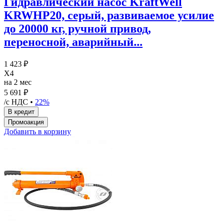
Гидравлический насос KraftWell
KRWHP20, серый, развиваемое усилие
до 20000 кг, ручной привод,
переносной, аварийный...
1 423 ₽
X4
на 2 мес
5 691 ₽
/с НДС •
22%
Добавить в корзину