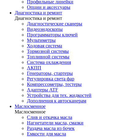
Профильные линейки
Опции и аксессуары
Диагностика и ремонт
Диагностика и ремонт
Диагностические сканеры
Видеоэндоскопы
Программаторы ключей
Мультиметры
Ходовая система
Тормозной системы
Топливной системы
Система охлаждения
АКПП
Генераторы, стартеры
Регулировка света фар
Компрессометры, тестеры
Адаптеры ATF
Устройства для тех. жидкостей
Дополнения к автосканерам
Маслосменное
Маслосменное
Слив и откачка масла
Нагнетатели масла, смазки
Раздача масла из бочек
Емкости для масла