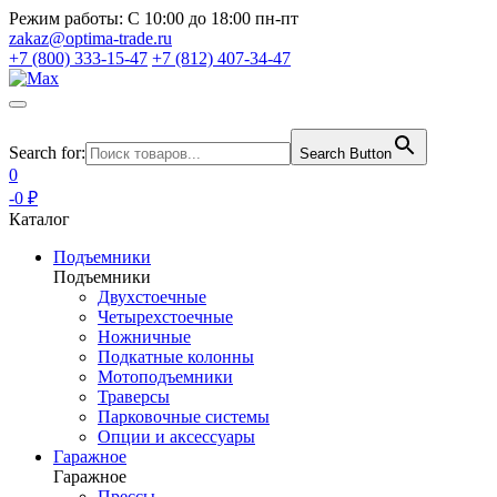
Режим работы:
С 10:00 до 18:00 пн-пт
zakaz@optima-trade.ru
+7 (800) 333-15-47
+7 (812) 407-34-47
Search for:
Search Button
0
-0 ₽
Каталог
Подъемники
Подъемники
Двухстоечные
Четырехстоечные
Ножничные
Подкатные колонны
Мотоподъемники
Траверсы
Парковочные системы
Опции и аксессуары
Гаражное
Гаражное
Прессы