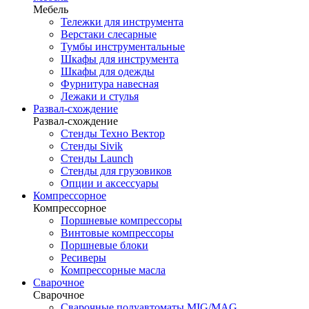
Мебель
Тележки для инструмента
Верстаки слесарные
Тумбы инструментальные
Шкафы для инструмента
Шкафы для одежды
Фурнитура навесная
Лежаки и стулья
Развал-схождение
Развал-схождение
Стенды Техно Вектор
Стенды Sivik
Стенды Launch
Стенды для грузовиков
Опции и аксессуары
Компрессорное
Компрессорное
Поршневые компрессоры
Винтовые компрессоры
Поршневые блоки
Ресиверы
Компрессорные масла
Сварочное
Сварочное
Сварочные полуавтоматы MIG/MAG