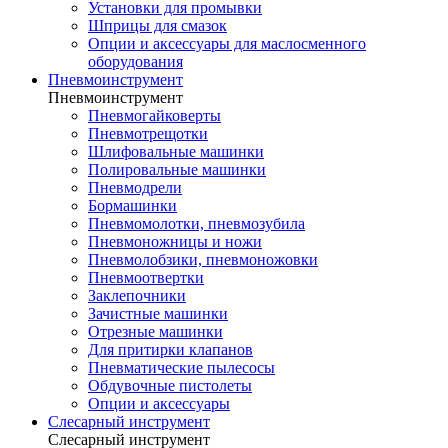
Установки для промывки
Шприцы для смазок
Опции и аксессуары для маслосменного
оборудования
Пневмоинструмент
Пневмоинструмент
Пневмогайковерты
Пневмотрещотки
Шлифовальные машинки
Полировальные машинки
Пневмодрели
Бормашинки
Пневмомолотки, пневмозубила
Пневмоножницы и ножи
Пневмолобзики, пневмоножовки
Пневмоотвертки
Заклепочники
Зачистные машинки
Отрезные машинки
Для притирки клапанов
Пневматические пылесосы
Обдувочные пистолеты
Опции и аксессуары
Слесарный инструмент
Слесарный инструмент