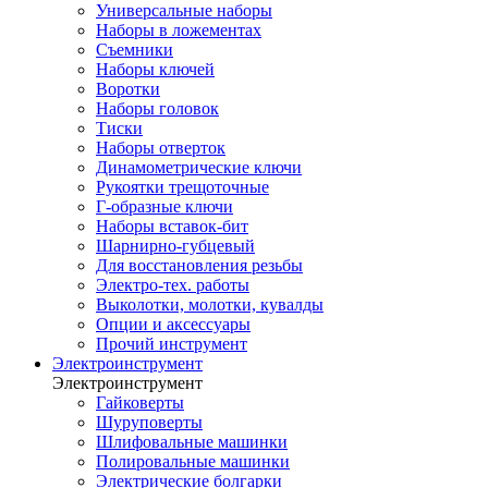
Универсальные наборы
Наборы в ложементах
Съемники
Наборы ключей
Воротки
Наборы головок
Тиски
Наборы отверток
Динамометрические ключи
Рукоятки трещоточные
Г-образные ключи
Наборы вставок-бит
Шарнирно-губцевый
Для восстановления резьбы
Электро-тех. работы
Выколотки, молотки, кувалды
Опции и аксессуары
Прочий инструмент
Электроинструмент
Электроинструмент
Гайковерты
Шуруповерты
Шлифовальные машинки
Полировальные машинки
Электрические болгарки