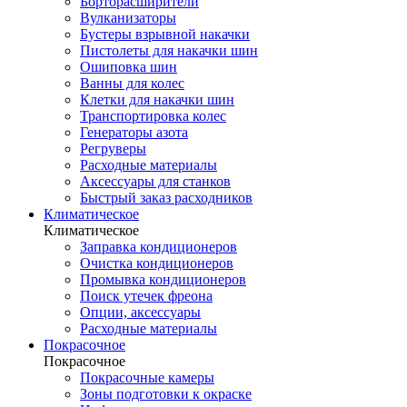
Борторасширители
Вулканизаторы
Бустеры взрывной накачки
Пистолеты для накачки шин
Ошиповка шин
Ванны для колес
Клетки для накачки шин
Транспортировка колес
Генераторы азота
Регруверы
Расходные материалы
Аксессуары для станков
Быстрый заказ расходников
Климатическое
Климатическое
Заправка кондиционеров
Очистка кондиционеров
Промывка кондиционеров
Поиск утечек фреона
Опции, аксессуары
Расходные материалы
Покрасочное
Покрасочное
Покрасочные камеры
Зоны подготовки к окраске