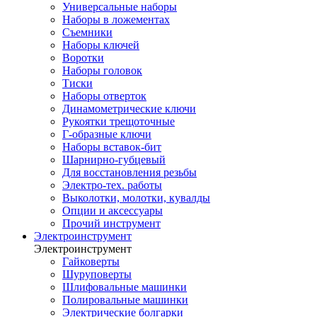
Универсальные наборы
Наборы в ложементах
Съемники
Наборы ключей
Воротки
Наборы головок
Тиски
Наборы отверток
Динамометрические ключи
Рукоятки трещоточные
Г-образные ключи
Наборы вставок-бит
Шарнирно-губцевый
Для восстановления резьбы
Электро-тех. работы
Выколотки, молотки, кувалды
Опции и аксессуары
Прочий инструмент
Электроинструмент
Электроинструмент
Гайковерты
Шуруповерты
Шлифовальные машинки
Полировальные машинки
Электрические болгарки