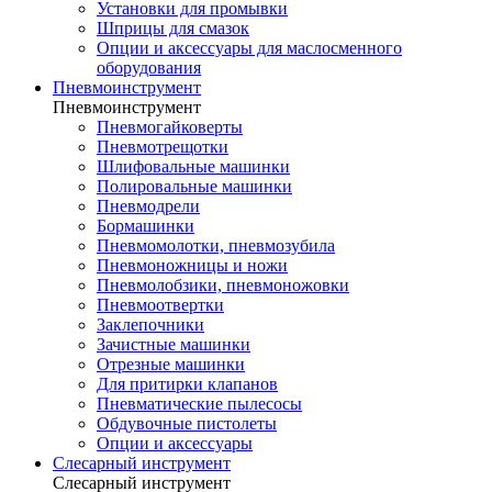
Установки для промывки
Шприцы для смазок
Опции и аксессуары для маслосменного
оборудования
Пневмоинструмент
Пневмоинструмент
Пневмогайковерты
Пневмотрещотки
Шлифовальные машинки
Полировальные машинки
Пневмодрели
Бормашинки
Пневмомолотки, пневмозубила
Пневмоножницы и ножи
Пневмолобзики, пневмоножовки
Пневмоотвертки
Заклепочники
Зачистные машинки
Отрезные машинки
Для притирки клапанов
Пневматические пылесосы
Обдувочные пистолеты
Опции и аксессуары
Слесарный инструмент
Слесарный инструмент