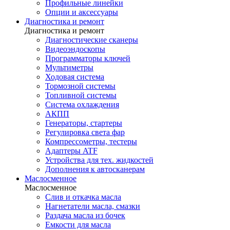
Профильные линейки
Опции и аксессуары
Диагностика и ремонт
Диагностика и ремонт
Диагностические сканеры
Видеоэндоскопы
Программаторы ключей
Мультиметры
Ходовая система
Тормозной системы
Топливной системы
Система охлаждения
АКПП
Генераторы, стартеры
Регулировка света фар
Компрессометры, тестеры
Адаптеры ATF
Устройства для тех. жидкостей
Дополнения к автосканерам
Маслосменное
Маслосменное
Слив и откачка масла
Нагнетатели масла, смазки
Раздача масла из бочек
Емкости для масла