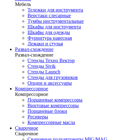
Мебель
Тележки для инструмента
Верстаки слесарные
Тумбы инструментальные
Шкафы для инструмента
Шкафы для одежды
Фурнитура навесная
Лежаки и стулья
Развал-схождение
Развал-схождение
Стенды Техно Вектор
Стенды Sivik
Стенды Launch
Стенды для грузовиков
Опции и аксессуары
Компрессорное
Компрессорное
Поршневые компрессоры
Винтовые компрессоры
Поршневые блоки
Ресиверы
Компрессорные масла
Сварочное
Сварочное
Сварочные полуавтоматы MIG/MAG