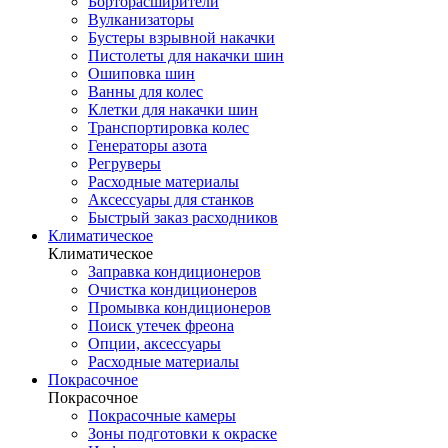
Борторасширители
Вулканизаторы
Бустеры взрывной накачки
Пистолеты для накачки шин
Ошиповка шин
Ванны для колес
Клетки для накачки шин
Транспортировка колес
Генераторы азота
Регруверы
Расходные материалы
Аксессуары для станков
Быстрый заказ расходников
Климатическое
Климатическое
Заправка кондиционеров
Очистка кондиционеров
Промывка кондиционеров
Поиск утечек фреона
Опции, аксессуары
Расходные материалы
Покрасочное
Покрасочное
Покрасочные камеры
Зоны подготовки к окраске