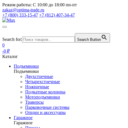
Режим работы:
С 10:00 до 18:00 пн-пт
zakaz@optima-trade.ru
+7 (800) 333-15-47
+7 (812) 407-34-47
Search for:
Search Button
0
-0 ₽
Каталог
Подъемники
Подъемники
Двухстоечные
Четырехстоечные
Ножничные
Подкатные колонны
Мотоподъемники
Траверсы
Парковочные системы
Опции и аксессуары
Гаражное
Гаражное
Прессы