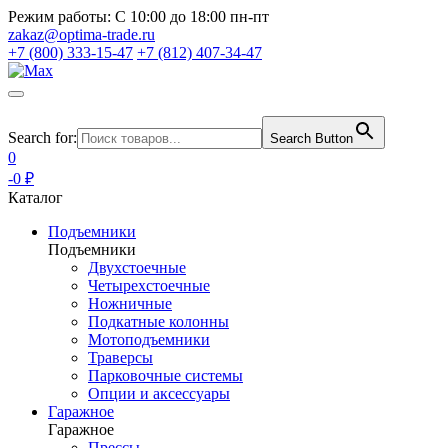
Режим работы:
С 10:00 до 18:00 пн-пт
zakaz@optima-trade.ru
+7 (800) 333-15-47
+7 (812) 407-34-47
Search for:
Search Button
0
-0 ₽
Каталог
Подъемники
Подъемники
Двухстоечные
Четырехстоечные
Ножничные
Подкатные колонны
Мотоподъемники
Траверсы
Парковочные системы
Опции и аксессуары
Гаражное
Гаражное
Прессы