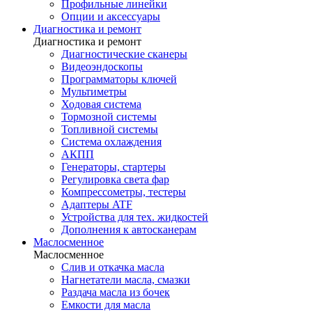
Профильные линейки
Опции и аксессуары
Диагностика и ремонт
Диагностика и ремонт
Диагностические сканеры
Видеоэндоскопы
Программаторы ключей
Мультиметры
Ходовая система
Тормозной системы
Топливной системы
Система охлаждения
АКПП
Генераторы, стартеры
Регулировка света фар
Компрессометры, тестеры
Адаптеры ATF
Устройства для тех. жидкостей
Дополнения к автосканерам
Маслосменное
Маслосменное
Слив и откачка масла
Нагнетатели масла, смазки
Раздача масла из бочек
Емкости для масла