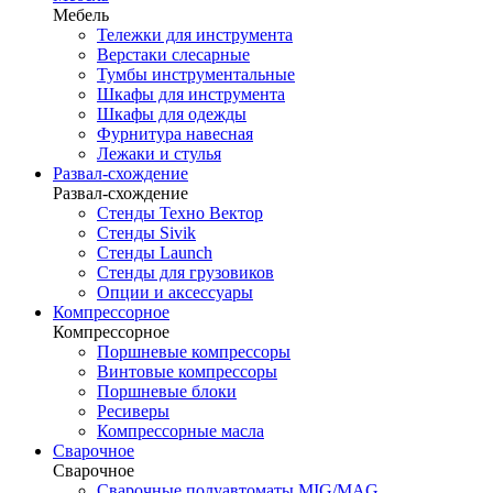
Мебель
Тележки для инструмента
Верстаки слесарные
Тумбы инструментальные
Шкафы для инструмента
Шкафы для одежды
Фурнитура навесная
Лежаки и стулья
Развал-схождение
Развал-схождение
Стенды Техно Вектор
Стенды Sivik
Стенды Launch
Стенды для грузовиков
Опции и аксессуары
Компрессорное
Компрессорное
Поршневые компрессоры
Винтовые компрессоры
Поршневые блоки
Ресиверы
Компрессорные масла
Сварочное
Сварочное
Сварочные полуавтоматы MIG/MAG