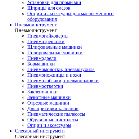
Установки для промывки
Шприцы для смазок
Опции и аксессуары для маслосменного
оборудования
Пневмоинструмент
Пневмоинструмент
Пневмогайковерты
Пневмотрещотки
Шлифовальные машинки
Полировальные машинки
Пневмодрели
Бормашинки
Пневмомолотки, пневмозубила
Пневмоножницы и ножи
Пневмолобзики, пневмоножовки
Пневмоотвертки
Заклепочники
Зачистные машинки
Отрезные машинки
Для притирки клапанов
Пневматические пылесосы
Обдувочные пистолеты
Опции и аксессуары
Слесарный инструмент
Слесарный инструмент