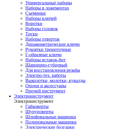
Универсальные наборы
Наборы в ложементах
Съемники
Наборы ключей
Воротки
Наборы головок
Тиски
Наборы отверток
Динамометрические ключи
Рукоятки трещоточные
Г-образные ключи
Наборы вставок-бит
Шарнирно-губцевый
Для восстановления резьбы
Электро-тех. работы
Выколотки, молотки, кувалды
Опции и аксессуары
Прочий инструмент
Электроинструмент
Электроинструмент
Гайковерты
Шуруповерты
Шлифовальные машинки
Полировальные машинки
Электрические болгарки