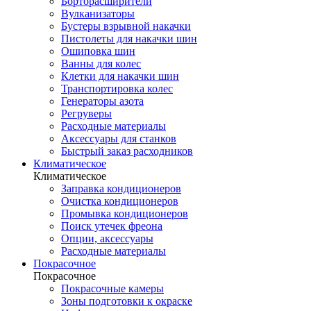
Борторасширители
Вулканизаторы
Бустеры взрывной накачки
Пистолеты для накачки шин
Ошиповка шин
Ванны для колес
Клетки для накачки шин
Транспортировка колес
Генераторы азота
Регруверы
Расходные материалы
Аксессуары для станков
Быстрый заказ расходников
Климатическое
Климатическое
Заправка кондиционеров
Очистка кондиционеров
Промывка кондиционеров
Поиск утечек фреона
Опции, аксессуары
Расходные материалы
Покрасочное
Покрасочное
Покрасочные камеры
Зоны подготовки к окраске