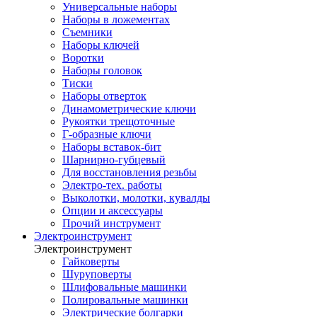
Универсальные наборы
Наборы в ложементах
Съемники
Наборы ключей
Воротки
Наборы головок
Тиски
Наборы отверток
Динамометрические ключи
Рукоятки трещоточные
Г-образные ключи
Наборы вставок-бит
Шарнирно-губцевый
Для восстановления резьбы
Электро-тех. работы
Выколотки, молотки, кувалды
Опции и аксессуары
Прочий инструмент
Электроинструмент
Электроинструмент
Гайковерты
Шуруповерты
Шлифовальные машинки
Полировальные машинки
Электрические болгарки