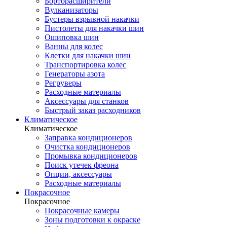
Борторасширители
Вулканизаторы
Бустеры взрывной накачки
Пистолеты для накачки шин
Ошиповка шин
Ванны для колес
Клетки для накачки шин
Транспортировка колес
Генераторы азота
Регруверы
Расходные материалы
Аксессуары для станков
Быстрый заказ расходников
Климатическое
Климатическое
Заправка кондиционеров
Очистка кондиционеров
Промывка кондиционеров
Поиск утечек фреона
Опции, аксессуары
Расходные материалы
Покрасочное
Покрасочное
Покрасочные камеры
Зоны подготовки к окраске