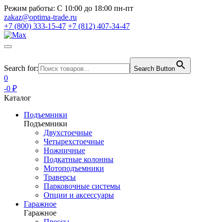
Режим работы:
С 10:00 до 18:00 пн-пт
zakaz@optima-trade.ru
+7 (800) 333-15-47
+7 (812) 407-34-47
Search for:
Search Button
0
-0 ₽
Каталог
Подъемники
Подъемники
Двухстоечные
Четырехстоечные
Ножничные
Подкатные колонны
Мотоподъемники
Траверсы
Парковочные системы
Опции и аксессуары
Гаражное
Гаражное
Прессы