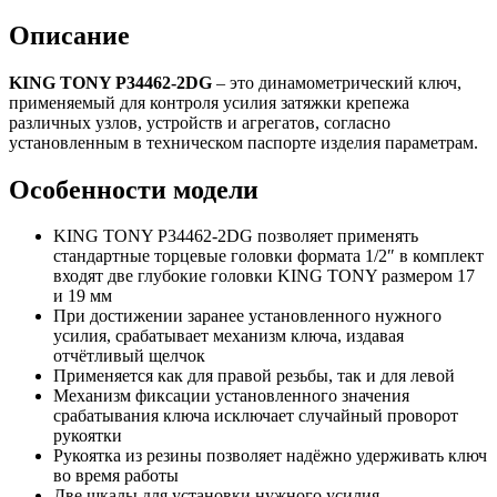
Описание
KING TONY P34462-2DG
– это динамометрический ключ,
применяемый для контроля усилия затяжки крепежа
различных узлов, устройств и агрегатов, согласно
установленным в техническом паспорте изделия параметрам.
Особенности модели
KING TONY P34462-2DG позволяет применять
стандартные торцевые головки формата 1/2″ в комплект
входят две глубокие головки KING TONY размером 17
и 19 мм
При достижении заранее установленного нужного
усилия, срабатывает механизм ключа, издавая
отчётливый щелчок
Применяется как для правой резьбы, так и для левой
Механизм фиксации установленного значения
срабатывания ключа исключает случайный проворот
рукоятки
Рукоятка из резины позволяет надёжно удерживать ключ
во время работы
Две шкалы для установки нужного усилия