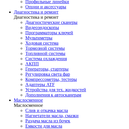
Профильные линейки
Опции и аксессуары
Диагностика и ремонт
Диагностика и ремонт
Диагностические сканеры
Видеоэндоскопы
Программаторы ключей
Мультиметры
Ходовая система
Тормозной системы
Топливной системы
Система охлаждения
АКПП
Генераторы, стартеры
Регулировка света фар
Компрессометры, тестеры
Адаптеры ATF
Устройства для тех. жидкостей
Дополнения к автосканерам
Маслосменное
Маслосменное
Слив и откачка масла
Нагнетатели масла, смазки
Раздача масла из бочек
Емкости для масла