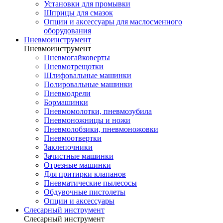
Установки для промывки
Шприцы для смазок
Опции и аксессуары для маслосменного
оборудования
Пневмоинструмент
Пневмоинструмент
Пневмогайковерты
Пневмотрещотки
Шлифовальные машинки
Полировальные машинки
Пневмодрели
Бормашинки
Пневмомолотки, пневмозубила
Пневмоножницы и ножи
Пневмолобзики, пневмоножовки
Пневмоотвертки
Заклепочники
Зачистные машинки
Отрезные машинки
Для притирки клапанов
Пневматические пылесосы
Обдувочные пистолеты
Опции и аксессуары
Слесарный инструмент
Слесарный инструмент