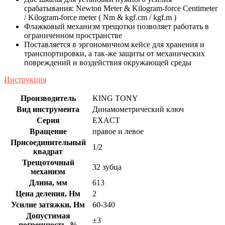
срабатывания: Newton Meter & Kilogram-force Centimeter
/ Kilogram-force meter ( Nm & kgf.cm / kgf.m )
Флажковый механизм трещотки позволяет работать в
ограниченном пространстве
Поставляется в эргономичном кейсе для хранения и
транспортировки, а так-же защиты от механических
повреждений и воздействия окружающей среды
Инструкция
Производитель
KING TONY
Вид инструмента
Динамометрический ключ
Серия
EXACT
Вращение
правое и левое
Присоединительный
1/2
квадрат
Трещоточный
32 зубца
механизм
Длина, мм
613
Цена деления, Нм
2
Усилие затяжки, Нм
60-340
Допустимая
±3
погрешность, %