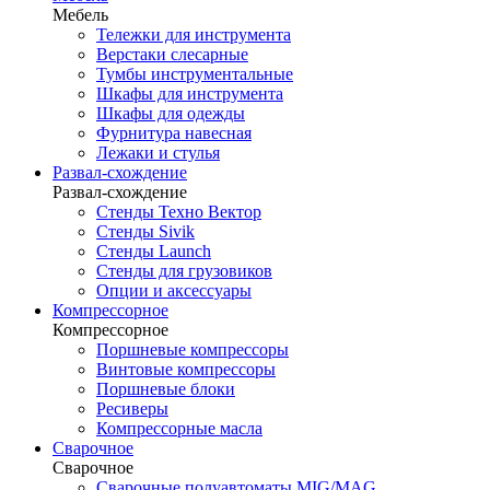
Мебель
Тележки для инструмента
Верстаки слесарные
Тумбы инструментальные
Шкафы для инструмента
Шкафы для одежды
Фурнитура навесная
Лежаки и стулья
Развал-схождение
Развал-схождение
Стенды Техно Вектор
Стенды Sivik
Стенды Launch
Стенды для грузовиков
Опции и аксессуары
Компрессорное
Компрессорное
Поршневые компрессоры
Винтовые компрессоры
Поршневые блоки
Ресиверы
Компрессорные масла
Сварочное
Сварочное
Сварочные полуавтоматы MIG/MAG