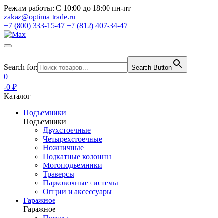
Режим работы:
С 10:00 до 18:00 пн-пт
zakaz@optima-trade.ru
+7 (800) 333-15-47
+7 (812) 407-34-47
Search for:
Search Button
0
-0 ₽
Каталог
Подъемники
Подъемники
Двухстоечные
Четырехстоечные
Ножничные
Подкатные колонны
Мотоподъемники
Траверсы
Парковочные системы
Опции и аксессуары
Гаражное
Гаражное
Прессы