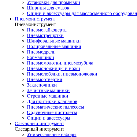
Установки для промывки
Шприцы для смазок
Опции и аксессуары для маслосменного оборудова
Пневмоинструмент
Пневмоинструмент
Пневмогайковерты
Пневмотрещотки
Шлифовальные машинки
Полировальные машинки
Пневмодрели
Бормашинки
Пневмомолотки, пневмозубила
Пневмоножницы и ножи
Пневмолобзики, пневмоножовки
Пневмоотвертки
Заклепочники
Зачистные машинки
Отрезные машинки
Для притирки клапанов
Пневматические пылесосы
Обдувочные пистолеты
Опции и аксессуары
Слесарный инструмент
Слесарный инструмент
Универсальные наборы