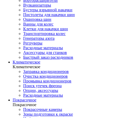
Борторасширители
Вулканизаторы
Бустеры взрывной накачки
Пистолеты для накачки шин
Ошиповка шин
Ванны для колес
Клетки для накачки шин
Транспортировка колес
Генераторы азота
Регруверы
Расходные материалы
Аксессуары для станков
Быстрый заказ расходников
Климатическое
Климатическое
Заправка кондиционеров
Очистка кондиционеров
Промывка кондиционеров
Поиск утечек фреона
Опции, аксессуары
Расходные материалы
Покрасочное
Покрасочное
Покрасочные камеры
Зоны подготовки к окраске