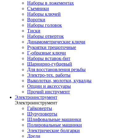
Наборы в ложементах
Съемники
Наборы ключей
Воротки
Наборы головок
Тиски
Наборы отверток
Динамометрические ключи
Рукоятки трещоточные
Г-образные ключи
Наборы вставок-бит
Шарнирно-губцевый
Для восстановления резьбы
Электро-тех. работы
Выколотки, молотки, кувалды
Опции и аксессуары
Прочий инструмент
Электроинструмент
Электроинструмент
Гайковерты
Шуруповерты
Шлифовальные машинки
Полировальные машинки
Электрические болгарки
Дрели