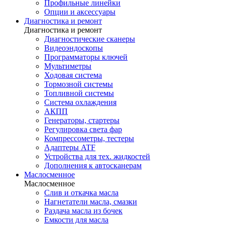
Профильные линейки
Опции и аксессуары
Диагностика и ремонт
Диагностика и ремонт
Диагностические сканеры
Видеоэндоскопы
Программаторы ключей
Мультиметры
Ходовая система
Тормозной системы
Топливной системы
Система охлаждения
АКПП
Генераторы, стартеры
Регулировка света фар
Компрессометры, тестеры
Адаптеры ATF
Устройства для тех. жидкостей
Дополнения к автосканерам
Маслосменное
Маслосменное
Слив и откачка масла
Нагнетатели масла, смазки
Раздача масла из бочек
Емкости для масла