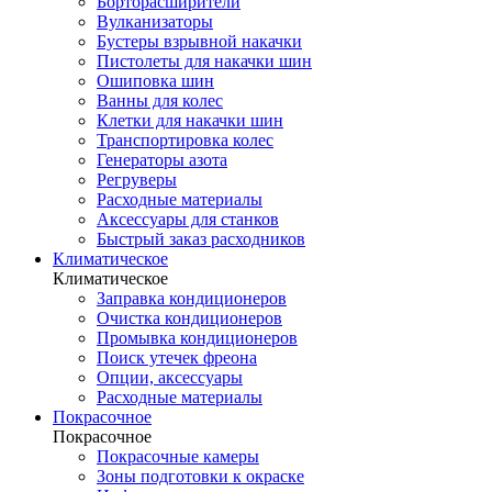
Борторасширители
Вулканизаторы
Бустеры взрывной накачки
Пистолеты для накачки шин
Ошиповка шин
Ванны для колес
Клетки для накачки шин
Транспортировка колес
Генераторы азота
Регруверы
Расходные материалы
Аксессуары для станков
Быстрый заказ расходников
Климатическое
Климатическое
Заправка кондиционеров
Очистка кондиционеров
Промывка кондиционеров
Поиск утечек фреона
Опции, аксессуары
Расходные материалы
Покрасочное
Покрасочное
Покрасочные камеры
Зоны подготовки к окраске