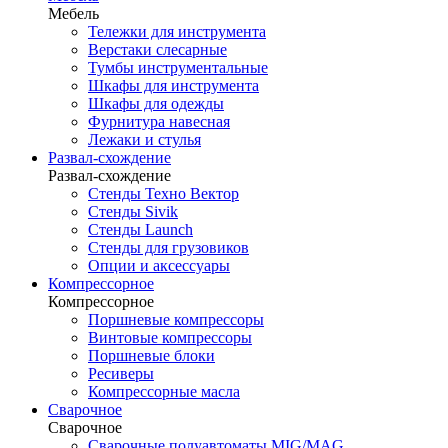
Мебель
Тележки для инструмента
Верстаки слесарные
Тумбы инструментальные
Шкафы для инструмента
Шкафы для одежды
Фурнитура навесная
Лежаки и стулья
Развал-схождение
Развал-схождение
Стенды Техно Вектор
Стенды Sivik
Стенды Launch
Стенды для грузовиков
Опции и аксессуары
Компрессорное
Компрессорное
Поршневые компрессоры
Винтовые компрессоры
Поршневые блоки
Ресиверы
Компрессорные масла
Сварочное
Сварочное
Сварочные полуавтоматы MIG/MAG