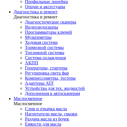
Профильные линейки
Опции и аксессуары
Диагностика и ремонт
Диагностика и ремонт
Диагностические сканеры
Видеоэндоскопы
Программаторы ключей
Мультиметры
Ходовая система
Тормозной системы
Топливной системы
Система охлаждения
АКПП
Генераторы, стартеры
Регулировка света фар
Компрессометры, тестеры
Адаптеры ATF
Устройства для тех. жидкостей
Дополнения к автосканерам
Маслосменное
Маслосменное
Слив и откачка масла
Нагнетатели масла, смазки
Раздача масла из бочек
Емкости для масла