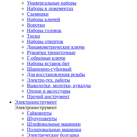
Универсальные наборы
Наборы в ложементах
Съемники
Наборы ключей
Воротки
Наборы головок
Тиски
Наборы отверток
Динамометрические ключи
Рукоятки трещоточные
Г-образные ключи
Наборы вставок-бит
Шарнирно-губцевый
Для восстановления резьбы
Электро-тех. работы
Выколотки, молотки, кувалды
Опции и аксессуары
Прочий инструмент
Электроинструмент
Электроинструмент
Гайковерты
Шуруповерты
Шлифовальные машинки
Полировальные машинки
Электрические болгарки