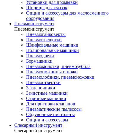
Установки для промывки
Шприцы для смазок
Опции и аксессуары для маслосменного
оборудования
Пневмоинструмент
Пневмоинструмент
Пневмогайковерты
Пневмотрещотки
Шлифовальные машинки
Полировальные машинки
Пневмодрели
Бормашинки
Пневмомолотки, пневмозубила
Пневмоножницы и ножи
Пневмолобзики, пневмоножовки
Пневмоотвертки
Заклепочники
Зачистные машинки
Отрезные машинки
Для притирки клапанов
Пневматические пылесосы
Обдувочные пистолеты
Опции и аксессуары
Слесарный инструмент
Слесарный инструмент