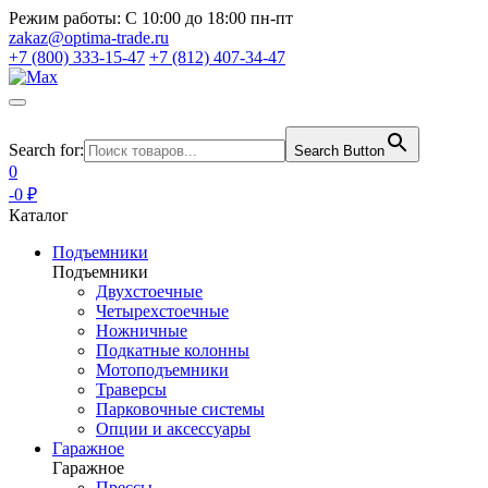
Режим работы:
С 10:00 до 18:00 пн-пт
zakaz@optima-trade.ru
+7 (800) 333-15-47
+7 (812) 407-34-47
Search for:
Search Button
0
-0 ₽
Каталог
Подъемники
Подъемники
Двухстоечные
Четырехстоечные
Ножничные
Подкатные колонны
Мотоподъемники
Траверсы
Парковочные системы
Опции и аксессуары
Гаражное
Гаражное
Прессы