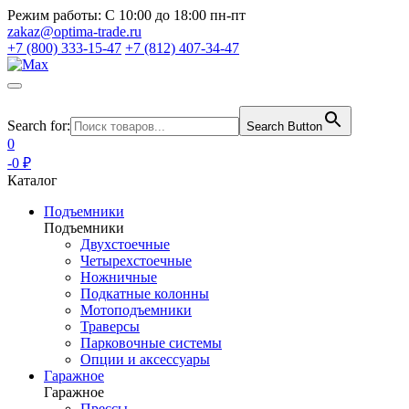
Режим работы:
С 10:00 до 18:00 пн-пт
zakaz@optima-trade.ru
+7 (800) 333-15-47
+7 (812) 407-34-47
Search for:
Search Button
0
-0 ₽
Каталог
Подъемники
Подъемники
Двухстоечные
Четырехстоечные
Ножничные
Подкатные колонны
Мотоподъемники
Траверсы
Парковочные системы
Опции и аксессуары
Гаражное
Гаражное
Прессы