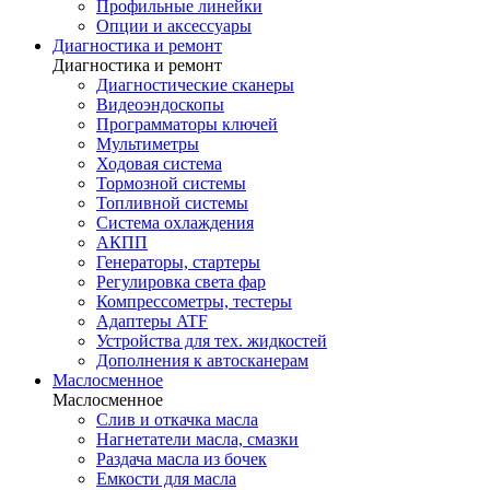
Профильные линейки
Опции и аксессуары
Диагностика и ремонт
Диагностика и ремонт
Диагностические сканеры
Видеоэндоскопы
Программаторы ключей
Мультиметры
Ходовая система
Тормозной системы
Топливной системы
Система охлаждения
АКПП
Генераторы, стартеры
Регулировка света фар
Компрессометры, тестеры
Адаптеры ATF
Устройства для тех. жидкостей
Дополнения к автосканерам
Маслосменное
Маслосменное
Слив и откачка масла
Нагнетатели масла, смазки
Раздача масла из бочек
Емкости для масла