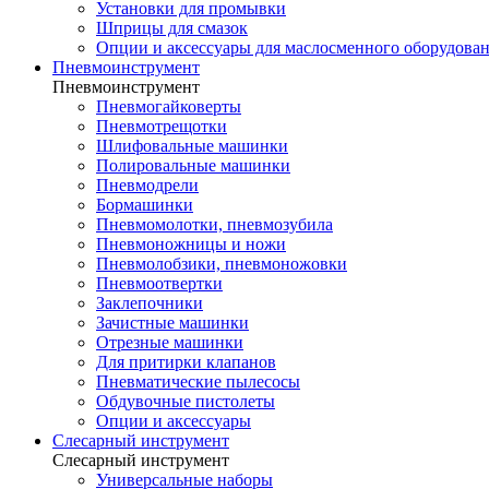
Установки для промывки
Шприцы для смазок
Опции и аксессуары для маслосменного оборудова
Пневмоинструмент
Пневмоинструмент
Пневмогайковерты
Пневмотрещотки
Шлифовальные машинки
Полировальные машинки
Пневмодрели
Бормашинки
Пневмомолотки, пневмозубила
Пневмоножницы и ножи
Пневмолобзики, пневмоножовки
Пневмоотвертки
Заклепочники
Зачистные машинки
Отрезные машинки
Для притирки клапанов
Пневматические пылесосы
Обдувочные пистолеты
Опции и аксессуары
Слесарный инструмент
Слесарный инструмент
Универсальные наборы