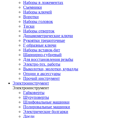
Наборы в ложементах
Съемники
Наборы ключей
Воротки
Наборы головок
Тиски
Наборы отверток
Динамометрические ключи
Рукоятки трещоточные
Г-образные ключи
Наборы вставок-бит
Шарнирно-губцевый
Для восстановления резьбы
Электро-тех. работы
Выколотки, молотки, кувалды
Опции и аксессуары
Прочий инструмент
Электроинструмент
Электроинструмент
Гайковерты
Шуруповерты
Шлифовальные машинки
Полировальные машинки
Электрические болгарки
Дрели