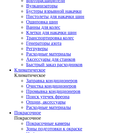
Борторасширители
Вулканизаторы
Бустеры взрывной накачки
Пистолеты для накачки шин
Ошиповка шин
Ванны для колес
Клетки для накачки шин
Транспортировка колес
Генераторы азота
Регруверы
Расходные материалы
Аксессуары для станков
Быстрый заказ расходников
Климатическое
Климатическое
Заправка кондиционеров
Очистка кондиционеров
Промывка кондиционеров
Поиск утечек фреона
Опции, аксессуары
Расходные материалы
Покрасочное
Покрасочное
Покрасочные камеры
Зоны подготовки к окраске