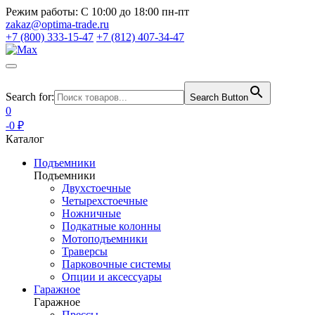
Режим работы:
С 10:00 до 18:00 пн-пт
zakaz@optima-trade.ru
+7 (800) 333-15-47
+7 (812) 407-34-47
Search for:
Search Button
0
-0 ₽
Каталог
Подъемники
Подъемники
Двухстоечные
Четырехстоечные
Ножничные
Подкатные колонны
Мотоподъемники
Траверсы
Парковочные системы
Опции и аксессуары
Гаражное
Гаражное
Прессы