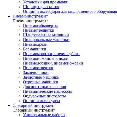
Установки для промывки
Шприцы для смазок
Опции и аксессуары для маслосменного оборудова
Пневмоинструмент
Пневмоинструмент
Пневмогайковерты
Пневмотрещотки
Шлифовальные машинки
Полировальные машинки
Пневмодрели
Бормашинки
Пневмомолотки, пневмозубила
Пневмоножницы и ножи
Пневмолобзики, пневмоножовки
Пневмоотвертки
Заклепочники
Зачистные машинки
Отрезные машинки
Для притирки клапанов
Пневматические пылесосы
Обдувочные пистолеты
Опции и аксессуары
Слесарный инструмент
Слесарный инструмент
Универсальные наборы