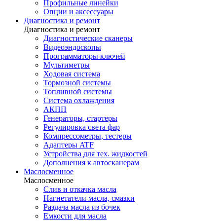
Профильные линейки
Опции и аксессуары
Диагностика и ремонт
Диагностика и ремонт
Диагностические сканеры
Видеоэндоскопы
Программаторы ключей
Мультиметры
Ходовая система
Тормозной системы
Топливной системы
Система охлаждения
АКПП
Генераторы, стартеры
Регулировка света фар
Компрессометры, тестеры
Адаптеры ATF
Устройства для тех. жидкостей
Дополнения к автосканерам
Маслосменное
Маслосменное
Слив и откачка масла
Нагнетатели масла, смазки
Раздача масла из бочек
Емкости для масла