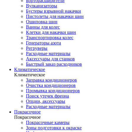
Борторасширители
Вулканизаторы
Бустеры взрывной накачки
Пистолеты для накачки шин
Ошиповка шин
Ванны для колес
Клетки для накачки шин
Транспортировка колес
Генераторы азота
Регруверы
Расходные материалы
Аксессуары для станков
Быстрый заказ расходников
Климатическое
Климатическое
Заправка кондиционеров
Очистка кондиционеров
Промывка кондиционеров
Поиск утечек фреона
Опции, аксессуары
Расходные материалы
Покрасочное
Покрасочное
Покрасочные камеры
Зоны подготовки к окраске