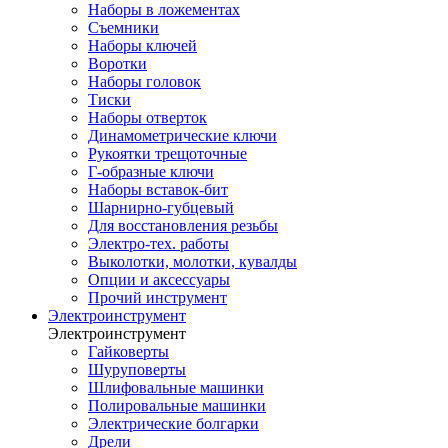
Наборы в ложементах
Съемники
Наборы ключей
Воротки
Наборы головок
Тиски
Наборы отверток
Динамометрические ключи
Рукоятки трещоточные
Г-образные ключи
Наборы вставок-бит
Шарнирно-губцевый
Для восстановления резьбы
Электро-тех. работы
Выколотки, молотки, кувалды
Опции и аксессуары
Прочий инструмент
Электроинструмент
Электроинструмент
Гайковерты
Шуруповерты
Шлифовальные машинки
Полировальные машинки
Электрические болгарки
Дрели