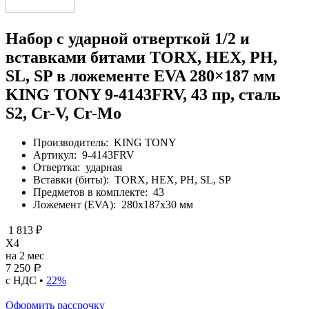
Набор с ударной отверткой 1/2 и
вставками битами TORX, HEX, PH,
SL, SP в ложементе EVA 280×187 мм
KING TONY 9-4143FRV, 43 пр, сталь
S2, Cr-V, Cr-Mo
Производитель:
KING TONY
Артикул:
9-4143FRV
Отвертка:
ударная
Вставки (биты):
TORX, HEX, PH, SL, SP
Предметов в комплекте:
43
Ложемент (EVA):
280х187х30 мм
1 813 ₽
X4
на 2 мес
7 250
Р
с НДС •
22%
Оформить рассрочку