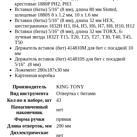
крестовые 1880P PH2, PH3
Вставки (биты) 5/16″ (8 мм), длина 80 мм Slotted,
шлицевые 1880S 8 x 1.2 мм, 10 x 1.6 мм
Вставки (биты) 5/16″ (8 мм), длина 32 мм HEX,
шестигранники 1832H H3, H4, H5, H6, H7, H8, H10, H12
Вставки (биты) 5/16″ (8 мм), длина 32 мм TORX, 6-
лучевая звезда 1832T T15, T20, T25, T27, T30, T40, T45,
T50
Держатель вставок (бит) 414810M для бит с посадкой 10
мм
Держатель вставок (бит) 414810S для бит с посадкой
5/16″ (8 мм)
Ложемент 280х187х30 мм
Картонная коробка
Производитель
KING TONY
Вид инструмента
Отвертка с битами
Кол-во в наборе, шт
43
Намагниченный
нет
наконечник
Форма ручки
прямая
Длина отверток, мм
200 мм
Диэлектрическое
нет