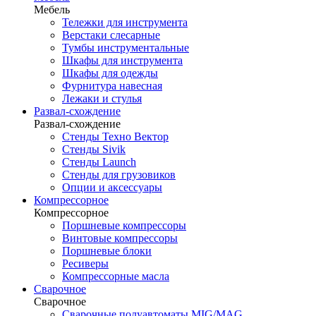
Мебель
Тележки для инструмента
Верстаки слесарные
Тумбы инструментальные
Шкафы для инструмента
Шкафы для одежды
Фурнитура навесная
Лежаки и стулья
Развал-схождение
Развал-схождение
Стенды Техно Вектор
Стенды Sivik
Стенды Launch
Стенды для грузовиков
Опции и аксессуары
Компрессорное
Компрессорное
Поршневые компрессоры
Винтовые компрессоры
Поршневые блоки
Ресиверы
Компрессорные масла
Сварочное
Сварочное
Сварочные полуавтоматы MIG/MAG