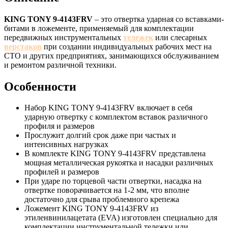
KING TONY 9-4143FRV
– это отвертка ударная со вставками-
битами в ложементе, применяемый для комплектации
передвижных инструментальных
тележек
или слесарных
верстаков
при создании индивидуальных рабочих мест на
СТО и других предприятиях, занимающихся обслуживанием
и ремонтом различной техники.
Особенности
Набор KING TONY 9-4143FRV включает в себя
ударную отвертку с комплектом вставок различного
профиля и размеров
Прослужит долгий срок даже при частых и
интенсивных нагрузках
В комплекте KING TONY 9-4143FRV представлена
мощная металлическая рукоятка и насадки различных
профилей и размеров
При ударе по торцевой части отвертки, насадка на
отвертке поворачивается на 1-2 мм, что вполне
достаточно для срыва проблемного крепежа
Ложемент KING TONY 9-4143FRV из
этиленвинилацетата (EVA) изготовлен специально для
комплектации инструментальной тележки или