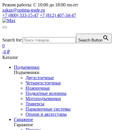
Режим работы:
С 10:00 до 18:00 пн-пт
zakaz@optima-trade.ru
+7 (800) 333-15-47
+7 (812) 407-34-47
Search for:
Search Button
0
-0 ₽
Каталог
Подъемники
Подъемники
Двухстоечные
Четырехстоечные
Ножничные
Подкатные колонны
Мотоподъемники
Траверсы
Парковочные системы
Опции и аксессуары
Гаражное
Гаражное
Прессы