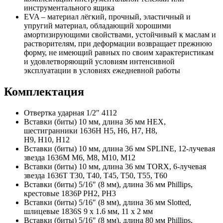
инструментального ящика
EVA – материал лёгкий, прочный, эластичный и
упругий материал, обладающий хорошими
амортизирующими свойствами, устойчивый к маслам и
растворителям, при деформации возвращает прежнюю
форму, не имеющий равных по своим характеристикам
и удовлетворяющий условиям интенсивной
эксплуатации в условиях ежедневной работы
Комплектация
Отвертка ударная 1/2″ 4112
Вставки (биты) 10 мм, длина 36 мм HEX,
шестигранники 1636H H5, H6, H7, H8,
H9, H10, H12
Вставки (биты) 10 мм, длина 36 мм SPLINE, 12-лучевая
звезда 1636M M6, M8, M10, M12
Вставки (биты) 10 мм, длина 36 мм TORX, 6-лучевая
звезда 1636T T30, T40, T45, T50, T55, T60
Вставки (биты) 5/16″ (8 мм), длина 36 мм Phillips,
крестовые 1836P PH2, PH3
Вставки (биты) 5/16″ (8 мм), длина 36 мм Slotted,
шлицевые 1836S 9 x 1.6 мм, 11 x 2 мм
Вставки (биты) 5/16″ (8 мм), длина 80 мм Phillips,