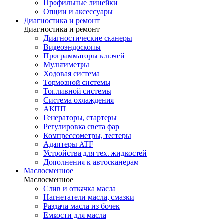
Профильные линейки
Опции и аксессуары
Диагностика и ремонт
Диагностика и ремонт
Диагностические сканеры
Видеоэндоскопы
Программаторы ключей
Мультиметры
Ходовая система
Тормозной системы
Топливной системы
Система охлаждения
АКПП
Генераторы, стартеры
Регулировка света фар
Компрессометры, тестеры
Адаптеры ATF
Устройства для тех. жидкостей
Дополнения к автосканерам
Маслосменное
Маслосменное
Слив и откачка масла
Нагнетатели масла, смазки
Раздача масла из бочек
Емкости для масла