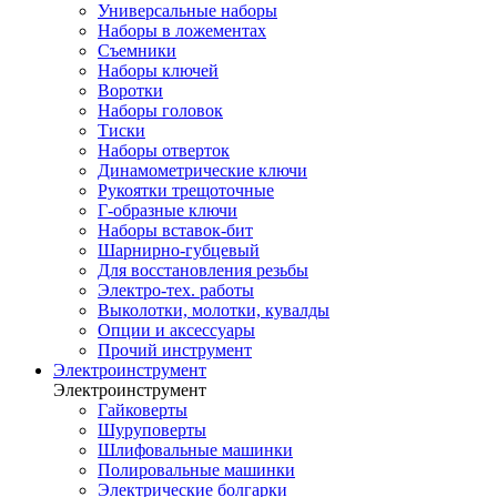
Универсальные наборы
Наборы в ложементах
Съемники
Наборы ключей
Воротки
Наборы головок
Тиски
Наборы отверток
Динамометрические ключи
Рукоятки трещоточные
Г-образные ключи
Наборы вставок-бит
Шарнирно-губцевый
Для восстановления резьбы
Электро-тех. работы
Выколотки, молотки, кувалды
Опции и аксессуары
Прочий инструмент
Электроинструмент
Электроинструмент
Гайковерты
Шуруповерты
Шлифовальные машинки
Полировальные машинки
Электрические болгарки