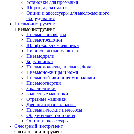
Установки для промывки
Шприцы для смазок
Опции и аксессуары для маслосменного
оборудования
Пневмоинструмент
Пневмоинструмент
Пневмогайковерты
Пневмотрещотки
Шлифовальные машинки
Полировальные машинки
Пневмодрели
Бормашинки
Пневмомолотки, пневмозубила
Пневмоножницы и ножи
Пневмолобзики, пневмоножовки
Пневмоотвертки
Заклепочники
Зачистные машинки
Отрезные машинки
Для притирки клапанов
Пневматические пылесосы
Обдувочные пистолеты
Опции и аксессуары
Слесарный инструмент
Слесарный инструмент