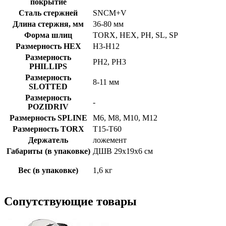
покрытие
Сталь стержней
SNCM+V
Длина стержня, мм
36-80 мм
Форма шлиц
TORX, HEX, PH, SL, SP
Размерность HEX
H3-H12
Размерность
PH2, PH3
PHILLIPS
Размерность
8-11 мм
SLOTTED
Размерность
-
POZIDRIV
Размерность SPLINE
M6, M8, M10, M12
Размерность TORX
T15-T60
Держатель
ложемент
Габариты (в упаковке)
ДШВ 29х19х6 см
Вес (в упаковке)
1,6 кг
Сопутствующие товары