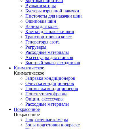
Борторасширители
Вулканизаторы
Бустеры взрывной накачки
Пистолеты для накачки шин
Ошиповка шин
Ванны для колес
Клетки для накачки шин
Транспортировка колес
Генераторы азота
Регруверы
Расходные материалы
Аксессуары для станков
Быстрый заказ расходников
Климатическое
Климатическое
Заправка кондиционеров
Очистка кондиционеров
Промывка кондиционеров
Поиск утечек фреона
Опции, аксессуары
Расходные материалы
Покрасочное
Покрасочное
Покрасочные камеры
Зоны подготовки к окраске