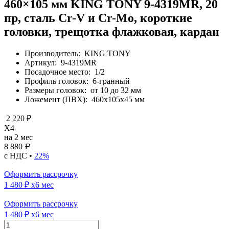
460×105 мм KING TONY 9-4319MR, 20
пр, сталь Cr-V и Cr-Mo, короткие
головки, трещотка флажковая, кардан
Производитель:
KING TONY
Артикул:
9-4319MR
Посадочное место:
1/2
Профиль головок:
6-гранный
Размеры головок:
от 10 до 32 мм
Ложемент (ПВХ):
460х105х45 мм
2 220 ₽
X4
на 2 мес
8 880
Р
с НДС •
22%
Оформить рассрочку
1 480 ₽
x6 мес
Оформить рассрочку
1 480 ₽
x6 мес