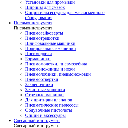
Установки для промывки
Шприцы для смазок
Опции и аксессуары для маслосменного
оборудования
Пневмоинструмент
Пневмоинструмент
Пневмогайковерты
Пневмотрещотки
Шлифовальные машинки
Полировальные машинки
Пневмодрели
Бормашинки
Пневмомолотки, пневмозубила
Пневмоножницы и ножи
Пневмолобзики, пневмоножовки
Пневмоотвертки
Заклепочники
Зачистные машинки
Отрезные машинки
Для притирки клапанов
Пневматические пылесосы
Обдувочные пистолеты
Опции и аксессуары
Слесарный инструмент
Слесарный инструмент