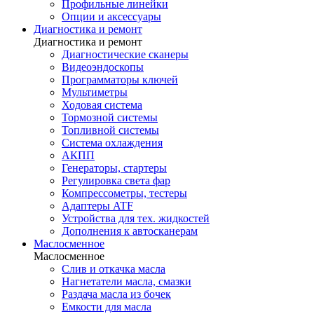
Профильные линейки
Опции и аксессуары
Диагностика и ремонт
Диагностика и ремонт
Диагностические сканеры
Видеоэндоскопы
Программаторы ключей
Мультиметры
Ходовая система
Тормозной системы
Топливной системы
Система охлаждения
АКПП
Генераторы, стартеры
Регулировка света фар
Компрессометры, тестеры
Адаптеры ATF
Устройства для тех. жидкостей
Дополнения к автосканерам
Маслосменное
Маслосменное
Слив и откачка масла
Нагнетатели масла, смазки
Раздача масла из бочек
Емкости для масла