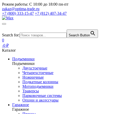
Режим работы:
С 10:00 до 18:00 пн-пт
zakaz@optima-trade.ru
+7 (800) 333-15-47
+7 (812) 407-34-47
Search for:
Search Button
0
-0 ₽
Каталог
Подъемники
Подъемники
Двухстоечные
Четырехстоечные
Ножничные
Подкатные колонны
Мотоподъемники
Траверсы
Парковочные системы
Опции и аксессуары
Гаражное
Гаражное
Прессы