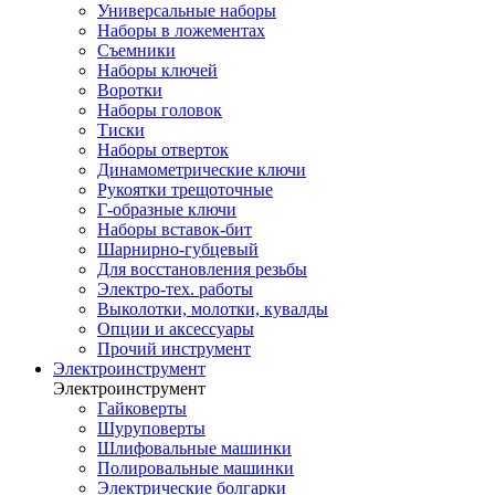
Универсальные наборы
Наборы в ложементах
Съемники
Наборы ключей
Воротки
Наборы головок
Тиски
Наборы отверток
Динамометрические ключи
Рукоятки трещоточные
Г-образные ключи
Наборы вставок-бит
Шарнирно-губцевый
Для восстановления резьбы
Электро-тех. работы
Выколотки, молотки, кувалды
Опции и аксессуары
Прочий инструмент
Электроинструмент
Электроинструмент
Гайковерты
Шуруповерты
Шлифовальные машинки
Полировальные машинки
Электрические болгарки