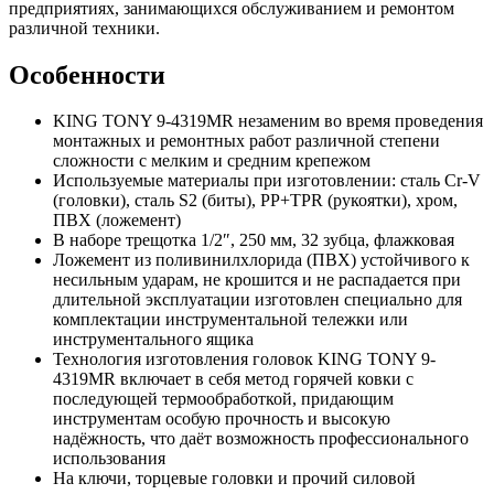
предприятиях, занимающихся обслуживанием и ремонтом
различной техники.
Особенности
KING TONY 9-4319MR незаменим во время проведения
монтажных и ремонтных работ различной степени
сложности с мелким и средним крепежом
Используемые материалы при изготовлении: сталь Cr-V
(головки), сталь S2 (биты), PP+TPR (рукоятки), хром,
ПВХ (ложемент)
В наборе трещотка 1/2″, 250 мм, 32 зубца, флажковая
Ложемент из поливинилхлорида (ПВХ) устойчивого к
несильным ударам, не крошится и не распадается при
длительной эксплуатации изготовлен специально для
комплектации инструментальной тележки или
инструментального ящика
Технология изготовления головок KING TONY 9-
4319MR включает в себя метод горячей ковки с
последующей термообработкой, придающим
инструментам особую прочность и высокую
надёжность, что даёт возможность профессионального
использования
На ключи, торцевые головки и прочий силовой