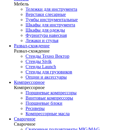
Мебель
Тележки для инструмента
Верстаки слесарные
Тумбы инструментальные
Шкафы для инструмента
Шкафы для одежды
Фурнитура навесная
Лежаки и стулья
Развал-схождение
Развал-схождение
Стенды Техно Вектор
Стенды Sivik
Стенды Launch
Стенды для грузовиков
Опции и аксессуары
Компрессорное
Компрессорное
Поршневые компрессоры
Винтовые компрессоры
Поршневые блоки
Ресиверы
Компрессорные масла
Сварочное
Сварочное
Сварочные полуавтоматы MIG/MAG