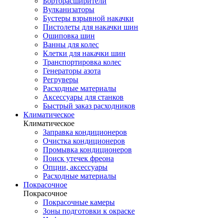
Борторасширители
Вулканизаторы
Бустеры взрывной накачки
Пистолеты для накачки шин
Ошиповка шин
Ванны для колес
Клетки для накачки шин
Транспортировка колес
Генераторы азота
Регруверы
Расходные материалы
Аксессуары для станков
Быстрый заказ расходников
Климатическое
Климатическое
Заправка кондиционеров
Очистка кондиционеров
Промывка кондиционеров
Поиск утечек фреона
Опции, аксессуары
Расходные материалы
Покрасочное
Покрасочное
Покрасочные камеры
Зоны подготовки к окраске