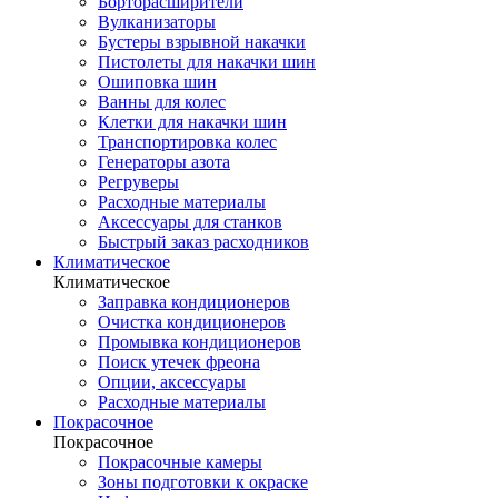
Борторасширители
Вулканизаторы
Бустеры взрывной накачки
Пистолеты для накачки шин
Ошиповка шин
Ванны для колес
Клетки для накачки шин
Транспортировка колес
Генераторы азота
Регруверы
Расходные материалы
Аксессуары для станков
Быстрый заказ расходников
Климатическое
Климатическое
Заправка кондиционеров
Очистка кондиционеров
Промывка кондиционеров
Поиск утечек фреона
Опции, аксессуары
Расходные материалы
Покрасочное
Покрасочное
Покрасочные камеры
Зоны подготовки к окраске