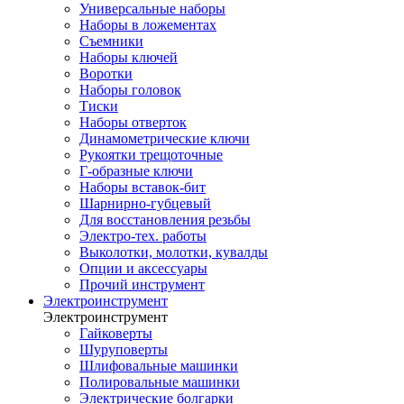
Универсальные наборы
Наборы в ложементах
Съемники
Наборы ключей
Воротки
Наборы головок
Тиски
Наборы отверток
Динамометрические ключи
Рукоятки трещоточные
Г-образные ключи
Наборы вставок-бит
Шарнирно-губцевый
Для восстановления резьбы
Электро-тех. работы
Выколотки, молотки, кувалды
Опции и аксессуары
Прочий инструмент
Электроинструмент
Электроинструмент
Гайковерты
Шуруповерты
Шлифовальные машинки
Полировальные машинки
Электрические болгарки