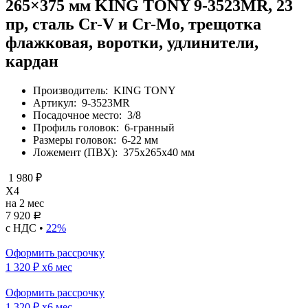
265×375 мм KING TONY 9-3523MR, 23
пр, сталь Cr-V и Cr-Mo, трещотка
флажковая, воротки, удлинители,
кардан
Производитель:
KING TONY
Артикул:
9-3523MR
Посадочное место:
3/8
Профиль головок:
6-гранный
Размеры головок:
6-22 мм
Ложемент (ПВХ):
375х265х40 мм
1 980 ₽
X4
на 2 мес
7 920
Р
с НДС •
22%
Оформить рассрочку
1 320 ₽
x6 мес
Оформить рассрочку
1 320 ₽
x6 мес