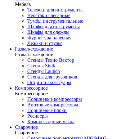
Мебель
Тележки для инструмента
Верстаки слесарные
Тумбы инструментальные
Шкафы для инструмента
Шкафы для одежды
Фурнитура навесная
Лежаки и стулья
Развал-схождение
Развал-схождение
Стенды Техно Вектор
Стенды Sivik
Стенды Launch
Стенды для грузовиков
Опции и аксессуары
Компрессорное
Компрессорное
Поршневые компрессоры
Винтовые компрессоры
Поршневые блоки
Ресиверы
Компрессорные масла
Сварочное
Сварочное
Сварочные полуавтоматы MIG/MAG