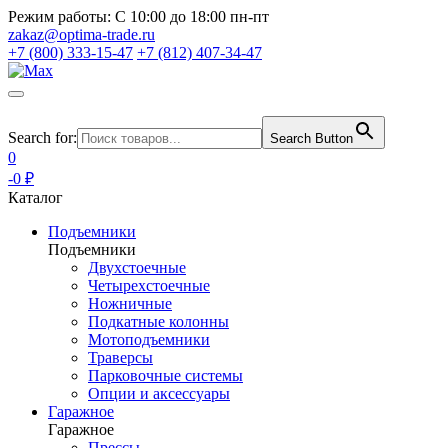
Режим работы:
С 10:00 до 18:00 пн-пт
zakaz@optima-trade.ru
+7 (800) 333-15-47
+7 (812) 407-34-47
Search for:
Search Button
0
-0 ₽
Каталог
Подъемники
Подъемники
Двухстоечные
Четырехстоечные
Ножничные
Подкатные колонны
Мотоподъемники
Траверсы
Парковочные системы
Опции и аксессуары
Гаражное
Гаражное
Прессы