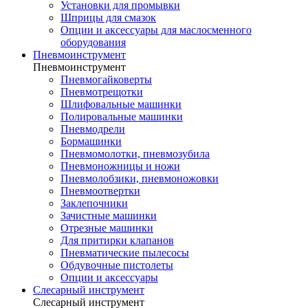
Установки для промывки
Шприцы для смазок
Опции и аксессуары для маслосменного
оборудования
Пневмоинструмент
Пневмоинструмент
Пневмогайковерты
Пневмотрещотки
Шлифовальные машинки
Полировальные машинки
Пневмодрели
Бормашинки
Пневмомолотки, пневмозубила
Пневмоножницы и ножи
Пневмолобзики, пневмоножовки
Пневмоотвертки
Заклепочники
Зачистные машинки
Отрезные машинки
Для притирки клапанов
Пневматические пылесосы
Обдувочные пистолеты
Опции и аксессуары
Слесарный инструмент
Слесарный инструмент