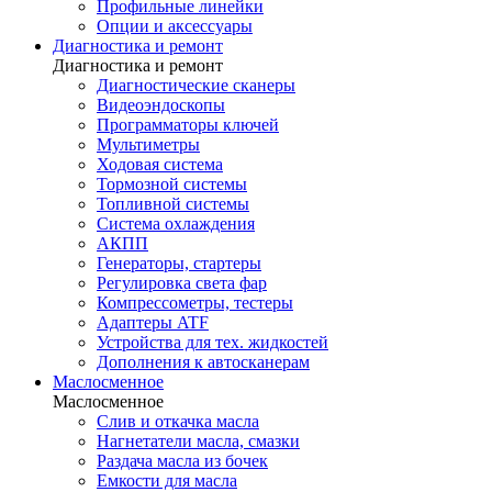
Профильные линейки
Опции и аксессуары
Диагностика и ремонт
Диагностика и ремонт
Диагностические сканеры
Видеоэндоскопы
Программаторы ключей
Мультиметры
Ходовая система
Тормозной системы
Топливной системы
Система охлаждения
АКПП
Генераторы, стартеры
Регулировка света фар
Компрессометры, тестеры
Адаптеры ATF
Устройства для тех. жидкостей
Дополнения к автосканерам
Маслосменное
Маслосменное
Слив и откачка масла
Нагнетатели масла, смазки
Раздача масла из бочек
Емкости для масла