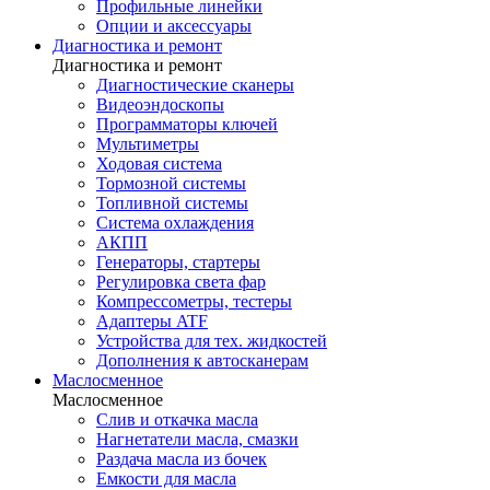
Профильные линейки
Опции и аксессуары
Диагностика и ремонт
Диагностика и ремонт
Диагностические сканеры
Видеоэндоскопы
Программаторы ключей
Мультиметры
Ходовая система
Тормозной системы
Топливной системы
Система охлаждения
АКПП
Генераторы, стартеры
Регулировка света фар
Компрессометры, тестеры
Адаптеры ATF
Устройства для тех. жидкостей
Дополнения к автосканерам
Маслосменное
Маслосменное
Слив и откачка масла
Нагнетатели масла, смазки
Раздача масла из бочек
Емкости для масла