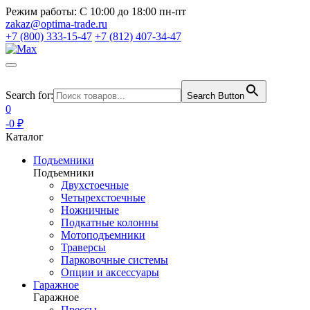
Режим работы:
С 10:00 до 18:00 пн-пт
zakaz@optima-trade.ru
+7 (800) 333-15-47
+7 (812) 407-34-47
Search for:
Search Button
0
-0 ₽
Каталог
Подъемники
Подъемники
Двухстоечные
Четырехстоечные
Ножничные
Подкатные колонны
Мотоподъемники
Траверсы
Парковочные системы
Опции и аксессуары
Гаражное
Гаражное
Прессы