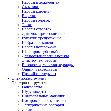
Наборы в ложементах
Съемники
Наборы ключей
Воротки
Наборы головок
Тиски
Наборы отверток
Динамометрические ключи
Рукоятки трещоточные
Г-образные ключи
Наборы вставок-бит
Шарнирно-губцевый
Для восстановления резьбы
Электро-тех. работы
Выколотки, молотки, кувалды
Опции и аксессуары
Прочий инструмент
Электроинструмент
Электроинструмент
Гайковерты
Шуруповерты
Шлифовальные машинки
Полировальные машинки
Электрические болгарки
Дрели