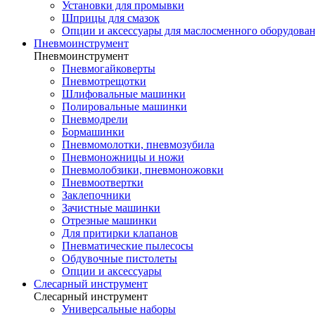
Установки для промывки
Шприцы для смазок
Опции и аксессуары для маслосменного оборудова
Пневмоинструмент
Пневмоинструмент
Пневмогайковерты
Пневмотрещотки
Шлифовальные машинки
Полировальные машинки
Пневмодрели
Бормашинки
Пневмомолотки, пневмозубила
Пневмоножницы и ножи
Пневмолобзики, пневмоножовки
Пневмоотвертки
Заклепочники
Зачистные машинки
Отрезные машинки
Для притирки клапанов
Пневматические пылесосы
Обдувочные пистолеты
Опции и аксессуары
Слесарный инструмент
Слесарный инструмент
Универсальные наборы