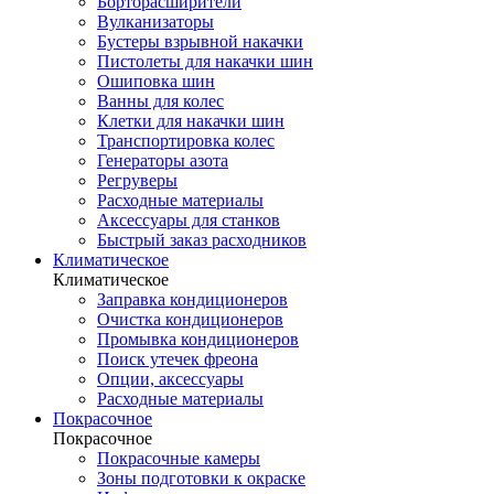
Борторасширители
Вулканизаторы
Бустеры взрывной накачки
Пистолеты для накачки шин
Ошиповка шин
Ванны для колес
Клетки для накачки шин
Транспортировка колес
Генераторы азота
Регруверы
Расходные материалы
Аксессуары для станков
Быстрый заказ расходников
Климатическое
Климатическое
Заправка кондиционеров
Очистка кондиционеров
Промывка кондиционеров
Поиск утечек фреона
Опции, аксессуары
Расходные материалы
Покрасочное
Покрасочное
Покрасочные камеры
Зоны подготовки к окраске