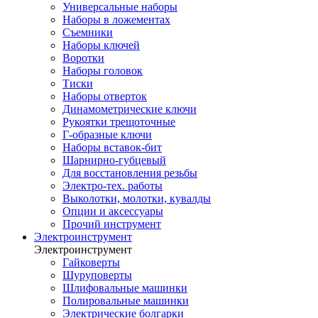
Универсальные наборы
Наборы в ложементах
Съемники
Наборы ключей
Воротки
Наборы головок
Тиски
Наборы отверток
Динамометрические ключи
Рукоятки трещоточные
Г-образные ключи
Наборы вставок-бит
Шарнирно-губцевый
Для восстановления резьбы
Электро-тех. работы
Выколотки, молотки, кувалды
Опции и аксессуары
Прочий инструмент
Электроинструмент
Электроинструмент
Гайковерты
Шуруповерты
Шлифовальные машинки
Полировальные машинки
Электрические болгарки