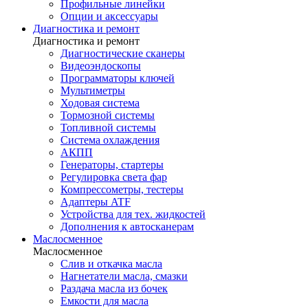
Профильные линейки
Опции и аксессуары
Диагностика и ремонт
Диагностика и ремонт
Диагностические сканеры
Видеоэндоскопы
Программаторы ключей
Мультиметры
Ходовая система
Тормозной системы
Топливной системы
Система охлаждения
АКПП
Генераторы, стартеры
Регулировка света фар
Компрессометры, тестеры
Адаптеры ATF
Устройства для тех. жидкостей
Дополнения к автосканерам
Маслосменное
Маслосменное
Слив и откачка масла
Нагнетатели масла, смазки
Раздача масла из бочек
Емкости для масла