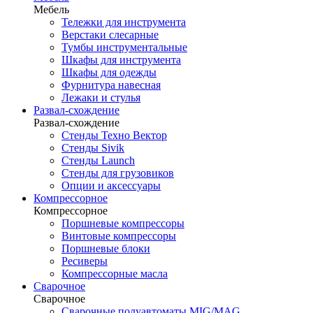
Мебель
Тележки для инструмента
Верстаки слесарные
Тумбы инструментальные
Шкафы для инструмента
Шкафы для одежды
Фурнитура навесная
Лежаки и стулья
Развал-схождение
Развал-схождение
Стенды Техно Вектор
Стенды Sivik
Стенды Launch
Стенды для грузовиков
Опции и аксессуары
Компрессорное
Компрессорное
Поршневые компрессоры
Винтовые компрессоры
Поршневые блоки
Ресиверы
Компрессорные масла
Сварочное
Сварочное
Сварочные полуавтоматы MIG/MAG