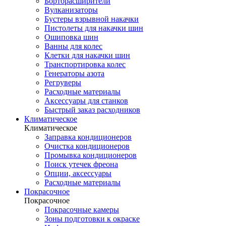
Борторасширители
Вулканизаторы
Бустеры взрывной накачки
Пистолеты для накачки шин
Ошиповка шин
Ванны для колес
Клетки для накачки шин
Транспортировка колес
Генераторы азота
Регруверы
Расходные материалы
Аксессуары для станков
Быстрый заказ расходников
Климатическое
Климатическое
Заправка кондиционеров
Очистка кондиционеров
Промывка кондиционеров
Поиск утечек фреона
Опции, аксессуары
Расходные материалы
Покрасочное
Покрасочное
Покрасочные камеры
Зоны подготовки к окраске