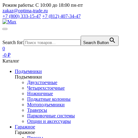
Режим работы:
С 10:00 до 18:00 пн-пт
zakaz@optima-trade.ru
+7 (800) 333-15-47
+7 (812) 407-34-47
Search for:
Search Button
0
-0 ₽
Каталог
Подъемники
Подъемники
Двухстоечные
Четырехстоечные
Ножничные
Подкатные колонны
Мотоподъемники
Траверсы
Парковочные системы
Опции и аксессуары
Гаражное
Гаражное
Прессы