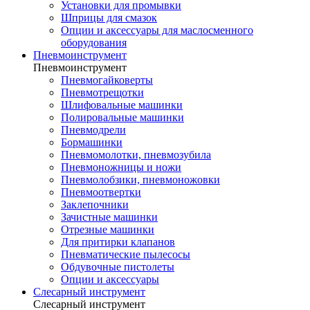
Установки для промывки
Шприцы для смазок
Опции и аксессуары для маслосменного
оборудования
Пневмоинструмент
Пневмоинструмент
Пневмогайковерты
Пневмотрещотки
Шлифовальные машинки
Полировальные машинки
Пневмодрели
Бормашинки
Пневмомолотки, пневмозубила
Пневмоножницы и ножи
Пневмолобзики, пневмоножовки
Пневмоотвертки
Заклепочники
Зачистные машинки
Отрезные машинки
Для притирки клапанов
Пневматические пылесосы
Обдувочные пистолеты
Опции и аксессуары
Слесарный инструмент
Слесарный инструмент