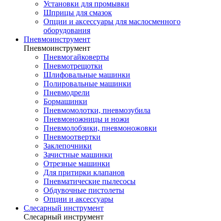
Установки для промывки
Шприцы для смазок
Опции и аксессуары для маслосменного
оборудования
Пневмоинструмент
Пневмоинструмент
Пневмогайковерты
Пневмотрещотки
Шлифовальные машинки
Полировальные машинки
Пневмодрели
Бормашинки
Пневмомолотки, пневмозубила
Пневмоножницы и ножи
Пневмолобзики, пневмоножовки
Пневмоотвертки
Заклепочники
Зачистные машинки
Отрезные машинки
Для притирки клапанов
Пневматические пылесосы
Обдувочные пистолеты
Опции и аксессуары
Слесарный инструмент
Слесарный инструмент