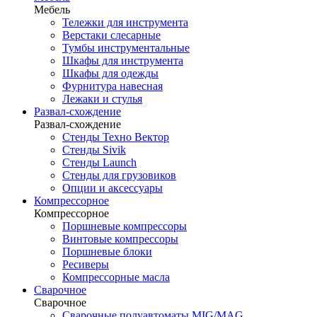
Мебель
Тележки для инструмента
Верстаки слесарные
Тумбы инструментальные
Шкафы для инструмента
Шкафы для одежды
Фурнитура навесная
Лежаки и стулья
Развал-схождение
Развал-схождение
Стенды Техно Вектор
Стенды Sivik
Стенды Launch
Стенды для грузовиков
Опции и аксессуары
Компрессорное
Компрессорное
Поршневые компрессоры
Винтовые компрессоры
Поршневые блоки
Ресиверы
Компрессорные масла
Сварочное
Сварочное
Сварочные полуавтоматы MIG/MAG