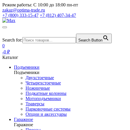
Режим работы:
С 10:00 до 18:00 пн-пт
zakaz@optima-trade.ru
+7 (800) 333-15-47
+7 (812) 407-34-47
Search for:
Search Button
0
-0 ₽
Каталог
Подъемники
Подъемники
Двухстоечные
Четырехстоечные
Ножничные
Подкатные колонны
Мотоподъемники
Траверсы
Парковочные системы
Опции и аксессуары
Гаражное
Гаражное
Прессы