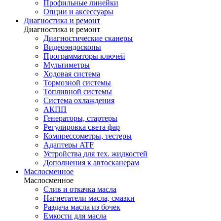
Профильные линейки
Опции и аксессуары
Диагностика и ремонт
Диагностика и ремонт
Диагностические сканеры
Видеоэндоскопы
Программаторы ключей
Мультиметры
Ходовая система
Тормозной системы
Топливной системы
Система охлаждения
АКПП
Генераторы, стартеры
Регулировка света фар
Компрессометры, тестеры
Адаптеры ATF
Устройства для тех. жидкостей
Дополнения к автосканерам
Маслосменное
Маслосменное
Слив и откачка масла
Нагнетатели масла, смазки
Раздача масла из бочек
Емкости для масла