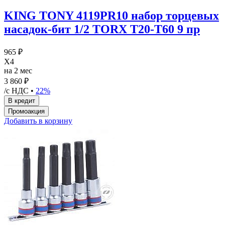
KING TONY 4119PR10 набор торцевых
насадок-бит 1/2 TORX Т20-Т60 9 пр
965 ₽
X4
на 2 мес
3 860 ₽
/с НДС •
22%
Добавить в корзину