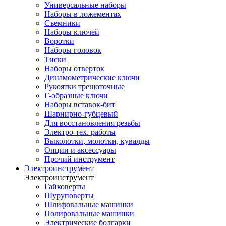
Универсальные наборы
Наборы в ложементах
Съемники
Наборы ключей
Воротки
Наборы головок
Тиски
Наборы отверток
Динамометрические ключи
Рукоятки трещоточные
Г-образные ключи
Наборы вставок-бит
Шарнирно-губцевый
Для восстановления резьбы
Электро-тех. работы
Выколотки, молотки, кувалды
Опции и аксессуары
Прочий инструмент
Электроинструмент
Электроинструмент
Гайковерты
Шуруповерты
Шлифовальные машинки
Полировальные машинки
Электрические болгарки