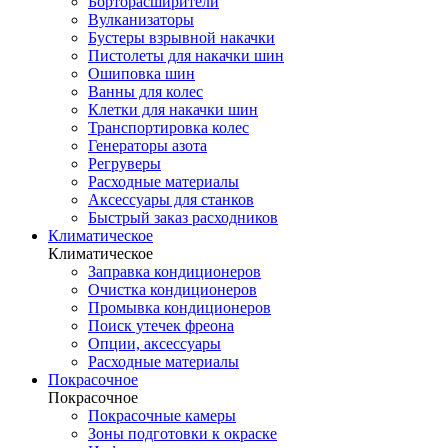
Борторасширители
Вулканизаторы
Бустеры взрывной накачки
Пистолеты для накачки шин
Ошиповка шин
Ванны для колес
Клетки для накачки шин
Транспортировка колес
Генераторы азота
Регруверы
Расходные материалы
Аксессуары для станков
Быстрый заказ расходников
Климатическое
Климатическое
Заправка кондиционеров
Очистка кондиционеров
Промывка кондиционеров
Поиск утечек фреона
Опции, аксессуары
Расходные материалы
Покрасочное
Покрасочное
Покрасочные камеры
Зоны подготовки к окраске