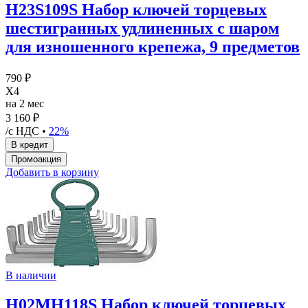
H23S109S Набор ключей торцевых
шестигранных удлиненных с шаром
для изношенного крепежа, 9 предметов
790 ₽
X4
на 2 мес
3 160 ₽
/с НДС •
22%
Добавить в корзину
В наличии
H02MH118S Набор ключей торцевых