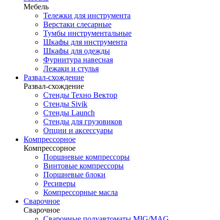
Мебель
Тележки для инструмента
Верстаки слесарные
Тумбы инструментальные
Шкафы для инструмента
Шкафы для одежды
Фурнитура навесная
Лежаки и стулья
Развал-схождение
Развал-схождение
Стенды Техно Вектор
Стенды Sivik
Стенды Launch
Стенды для грузовиков
Опции и аксессуары
Компрессорное
Компрессорное
Поршневые компрессоры
Винтовые компрессоры
Поршневые блоки
Ресиверы
Компрессорные масла
Сварочное
Сварочное
Сварочные полуавтоматы MIG/MAG