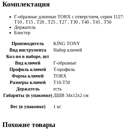
Комплектация
Г-образные длинные TORX с отверстием, серии 1127:
T10 , T15 , T20 , T25 , T27 , T30 , T40 , T45 , T50
Держатель
Блистер
Производитель
KING TONY
Вид инструмента
Набор ключей
Кол-во в наборе, шт
Вид ключей
Г-образные
Профиль ключей
T-профиль
Форма ключей
TORX
Размеры ключей
T10-T50
Держатель
есть
Габариты (в упаковке)
ДШВ 34х12х2 см
Вес (в упаковке)
1 кг
Похожие товары