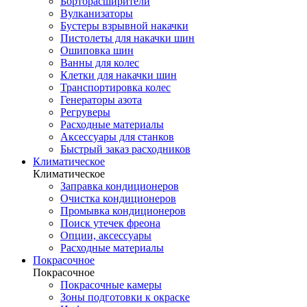
Борторасширители
Вулканизаторы
Бустеры взрывной накачки
Пистолеты для накачки шин
Ошиповка шин
Ванны для колес
Клетки для накачки шин
Транспортировка колес
Генераторы азота
Регруверы
Расходные материалы
Аксессуары для станков
Быстрый заказ расходников
Климатическое
Климатическое
Заправка кондиционеров
Очистка кондиционеров
Промывка кондиционеров
Поиск утечек фреона
Опции, аксессуары
Расходные материалы
Покрасочное
Покрасочное
Покрасочные камеры
Зоны подготовки к окраске