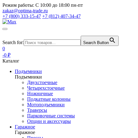
Режим работы:
С 10:00 до 18:00 пн-пт
zakaz@optima-trade.ru
+7 (800) 333-15-47
+7 (812) 407-34-47
Search for:
Search Button
0
-0 ₽
Каталог
Подъемники
Подъемники
Двухстоечные
Четырехстоечные
Ножничные
Подкатные колонны
Мотоподъемники
Траверсы
Парковочные системы
Опции и аксессуары
Гаражное
Гаражное
Прессы