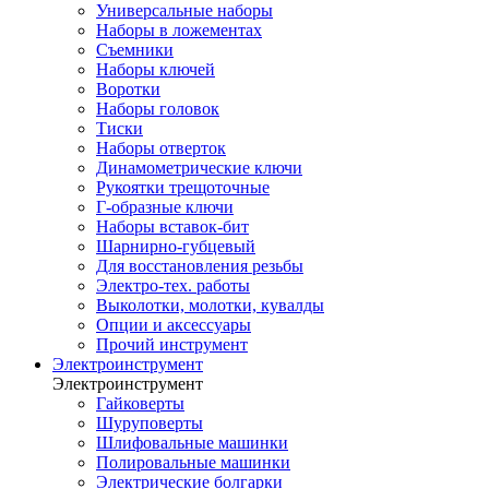
Универсальные наборы
Наборы в ложементах
Съемники
Наборы ключей
Воротки
Наборы головок
Тиски
Наборы отверток
Динамометрические ключи
Рукоятки трещоточные
Г-образные ключи
Наборы вставок-бит
Шарнирно-губцевый
Для восстановления резьбы
Электро-тех. работы
Выколотки, молотки, кувалды
Опции и аксессуары
Прочий инструмент
Электроинструмент
Электроинструмент
Гайковерты
Шуруповерты
Шлифовальные машинки
Полировальные машинки
Электрические болгарки