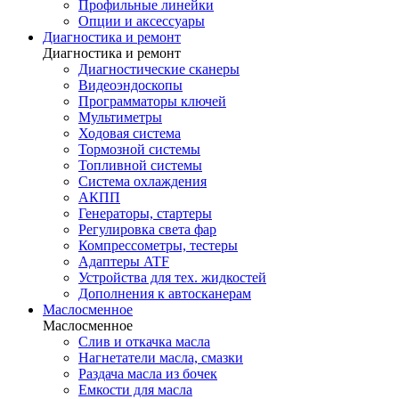
Профильные линейки
Опции и аксессуары
Диагностика и ремонт
Диагностика и ремонт
Диагностические сканеры
Видеоэндоскопы
Программаторы ключей
Мультиметры
Ходовая система
Тормозной системы
Топливной системы
Система охлаждения
АКПП
Генераторы, стартеры
Регулировка света фар
Компрессометры, тестеры
Адаптеры ATF
Устройства для тех. жидкостей
Дополнения к автосканерам
Маслосменное
Маслосменное
Слив и откачка масла
Нагнетатели масла, смазки
Раздача масла из бочек
Емкости для масла