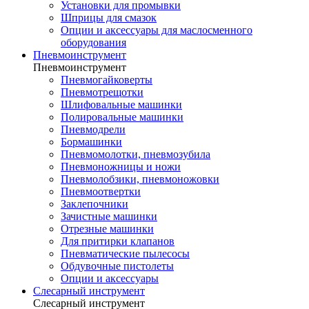
Установки для промывки
Шприцы для смазок
Опции и аксессуары для маслосменного
оборудования
Пневмоинструмент
Пневмоинструмент
Пневмогайковерты
Пневмотрещотки
Шлифовальные машинки
Полировальные машинки
Пневмодрели
Бормашинки
Пневмомолотки, пневмозубила
Пневмоножницы и ножи
Пневмолобзики, пневмоножовки
Пневмоотвертки
Заклепочники
Зачистные машинки
Отрезные машинки
Для притирки клапанов
Пневматические пылесосы
Обдувочные пистолеты
Опции и аксессуары
Слесарный инструмент
Слесарный инструмент