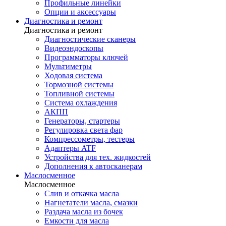
Профильные линейки
Опции и аксессуары
Диагностика и ремонт
Диагностика и ремонт
Диагностические сканеры
Видеоэндоскопы
Программаторы ключей
Мультиметры
Ходовая система
Тормозной системы
Топливной системы
Система охлаждения
АКПП
Генераторы, стартеры
Регулировка света фар
Компрессометры, тестеры
Адаптеры ATF
Устройства для тех. жидкостей
Дополнения к автосканерам
Маслосменное
Маслосменное
Слив и откачка масла
Нагнетатели масла, смазки
Раздача масла из бочек
Емкости для масла