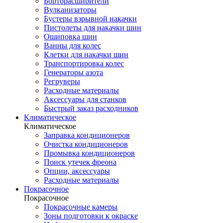
Борторасширители
Вулканизаторы
Бустеры взрывной накачки
Пистолеты для накачки шин
Ошиповка шин
Ванны для колес
Клетки для накачки шин
Транспортировка колес
Генераторы азота
Регруверы
Расходные материалы
Аксессуары для станков
Быстрый заказ расходников
Климатическое
Климатическое
Заправка кондиционеров
Очистка кондиционеров
Промывка кондиционеров
Поиск утечек фреона
Опции, аксессуары
Расходные материалы
Покрасочное
Покрасочное
Покрасочные камеры
Зоны подготовки к окраске