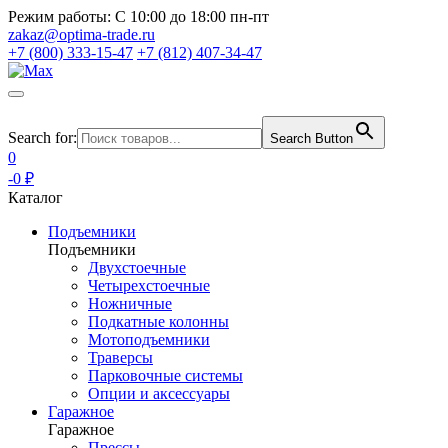
Режим работы:
С 10:00 до 18:00 пн-пт
zakaz@optima-trade.ru
+7 (800) 333-15-47
+7 (812) 407-34-47
Search for:
Search Button
0
-0 ₽
Каталог
Подъемники
Подъемники
Двухстоечные
Четырехстоечные
Ножничные
Подкатные колонны
Мотоподъемники
Траверсы
Парковочные системы
Опции и аксессуары
Гаражное
Гаражное
Прессы