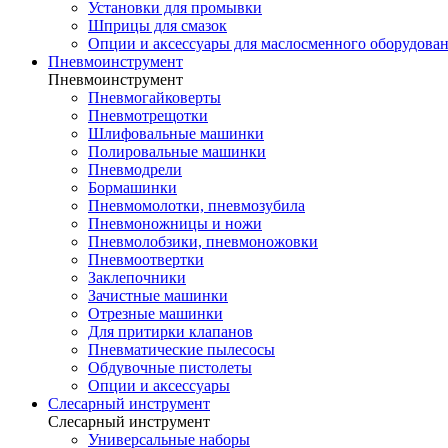
Установки для промывки
Шприцы для смазок
Опции и аксессуары для маслосменного оборудова
Пневмоинструмент
Пневмоинструмент
Пневмогайковерты
Пневмотрещотки
Шлифовальные машинки
Полировальные машинки
Пневмодрели
Бормашинки
Пневмомолотки, пневмозубила
Пневмоножницы и ножи
Пневмолобзики, пневмоножовки
Пневмоотвертки
Заклепочники
Зачистные машинки
Отрезные машинки
Для притирки клапанов
Пневматические пылесосы
Обдувочные пистолеты
Опции и аксессуары
Слесарный инструмент
Слесарный инструмент
Универсальные наборы