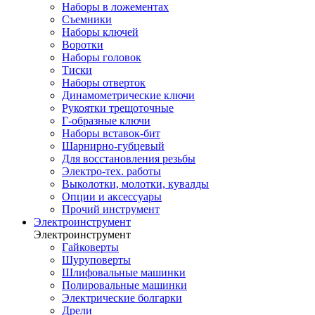
Наборы в ложементах
Съемники
Наборы ключей
Воротки
Наборы головок
Тиски
Наборы отверток
Динамометрические ключи
Рукоятки трещоточные
Г-образные ключи
Наборы вставок-бит
Шарнирно-губцевый
Для восстановления резьбы
Электро-тех. работы
Выколотки, молотки, кувалды
Опции и аксессуары
Прочий инструмент
Электроинструмент
Электроинструмент
Гайковерты
Шуруповерты
Шлифовальные машинки
Полировальные машинки
Электрические болгарки
Дрели